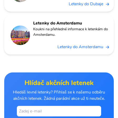
Letenky do Dubaje
Letenky do Amsterdamu
Koukni na přehledné informace k letenkám do
Amsterdamu.
Letenky do Amsterdamu
Hlídač akčních letenek
Hledáš levné letenky? Přihlaš se k našemu odběru
akčních letenek. Žádná parádní akce už ti neuteče.