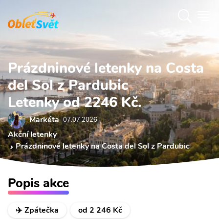
Prázdninové letenky na Costa
del Sol z Pardubic
Letenky od 2246 Kč.
Markéta
07.07 2026
Akční letenky
Prázdninové letenky na Costa del Sol z Pardubic
Popis akce
✈️ Zpátečka
od 2 246 Kč