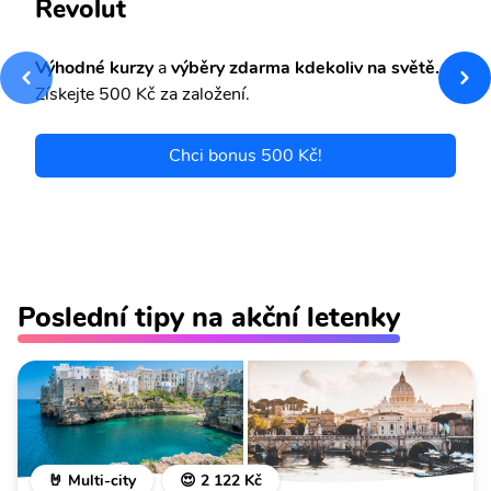
Revolut
Výhodné kurzy
a
výběry zdarma kdekoliv na světě.
Získejte 500 Kč za založení.
Chci bonus 500 Kč!
Poslední tipy na akční letenky
🤘 Multi-city
😍 2 122 Kč