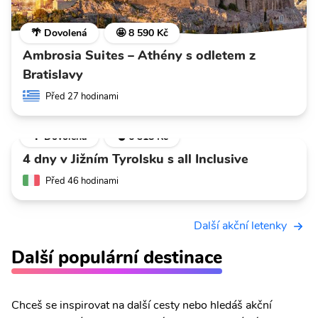
🌴 Dovolená
🤩 8 590 Kč
Ambrosia Suites – Athény s odletem z
Bratislavy
Před 27 hodinami
🌴 Dovolená
💣 6 318 Kč
4 dny v Jižním Tyrolsku s all Inclusive
Před 46 hodinami
Další akční letenky
Další populární destinace
Chceš se inspirovat na další cesty nebo hledáš akční