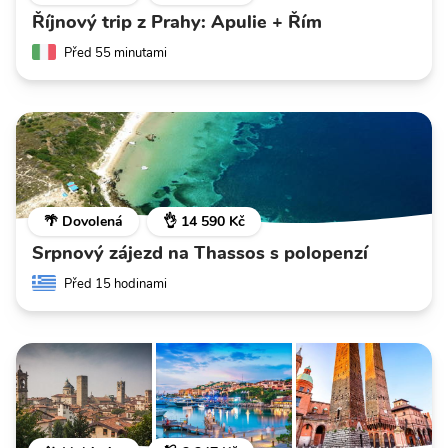
Říjnový trip z Prahy: Apulie + Řím
Před 55 minutami
🌴 Dovolená
👌 14 590 Kč
Srpnový zájezd na Thassos s polopenzí
Před 15 hodinami