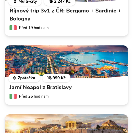
🤘 Multi-city
💣 2 247 Kč
Říjnový trip 3v1 z ČR: Bergamo + Sardinie +
Bologna
Před 19 hodinami
✈️ Zpátečka
🚀 999 Kč
Jarní Neapol z Bratislavy
Před 26 hodinami