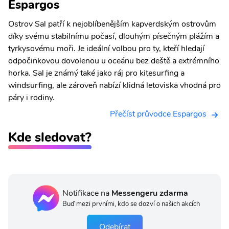
Espargos
Ostrov Sal patří k nejoblíbenějším kapverdským ostrovům
díky svému stabilnímu počasí, dlouhým písečným plážím a
tyrkysovému moři. Je ideální volbou pro ty, kteří hledají
odpočinkovou dovolenou u oceánu bez deště a extrémního
horka. Sal je známý také jako ráj pro kitesurfing a
windsurfing, ale zároveň nabízí klidná letoviska vhodná pro
páry i rodiny.
Přečíst průvodce Espargos
Kde sledovat?
Notifikace na
Messengeru zdarma
Buď mezi prvními, kdo se dozví o našich akcích
Odebírat