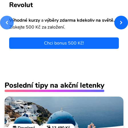
Revolut
Výhodné kurzy
a
výběry zdarma kdekoliv na světě.
Získejte 500 Kč za založení.
Chci bonus 500 Kč!
Poslední tipy na akční letenky
🌴 Dovolená
💣 13 490 Kč