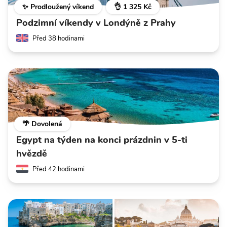
✨ Prodloužený víkend
👌 1 325 Kč
Podzimní víkendy v Londýně z Prahy
Před 38 hodinami
🌴 Dovolená
Egypt na týden na konci prázdnin v 5-ti
hvězdě
Před 42 hodinami