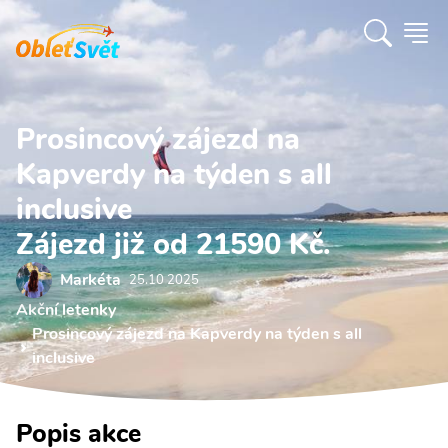
Prosincový zájezd na
Kapverdy na týden s all
inclusive
Zájezd již od 21590 Kč.
Markéta
25.10 2025
Akční letenky
Prosincový zájezd na Kapverdy na týden s all
inclusive
Popis akce