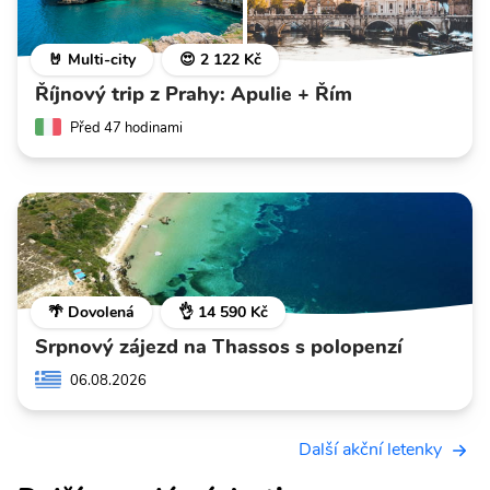
🤘 Multi-city
😍 2 122 Kč
Říjnový trip z Prahy: Apulie + Řím
Před 47 hodinami
🌴 Dovolená
👌 14 590 Kč
Srpnový zájezd na Thassos s polopenzí
06.08.2026
Další akční letenky