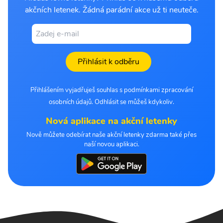
akčních letenek. Žádná parádní akce už ti neuteče.
Přihlásit k odběru
Přihlášením vyjadřuješ souhlas s podmínkami zpracování
osobních údajů. Odhlásit se můžeš kdykoliv.
Nová aplikace na akční letenky
Nově můžete odebírat naše akční letenky zdarma také přes
naší novou aplikaci.