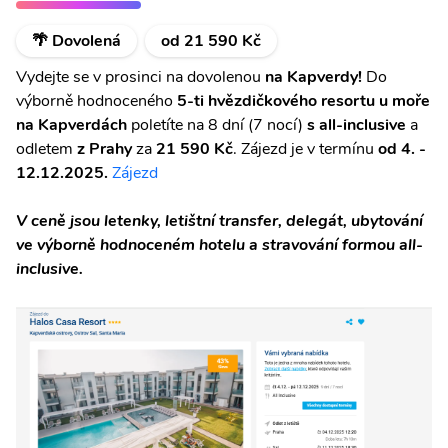
🌴 Dovolená
od 21 590 Kč
Vydejte se v prosinci na dovolenou
na Kapverdy!
Do
výborně hodnoceného
5-ti hvězdičkového resortu u moře
na Kapverdách
poletíte na 8 dní (7 nocí)
s all-inclusive
a
odletem
z Prahy
za
21 590 Kč
. Zájezd je v termínu
od 4. -
12.12.2025.
Zájezd
V ceně jsou letenky, letištní transfer, delegát, ubytování
ve výborně hodnoceném hotelu a stravování formou all-
inclusive.