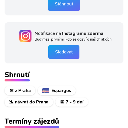
Stáhnout
Notifikace na
Instagramu zdarma
Buď mezi prvními, kdo se dozví o našich akcích
Sledovat
Shrnutí
🛫 z Praha
Espargos
🛬 návrat do Praha
📅 7 - 9 dní
Termíny zájezdů