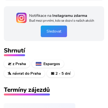
Notifikace na
Instagramu zdarma
Buď mezi prvními, kdo se dozví o našich akcích
Sledovat
Shrnutí
🛫 z Praha
Espargos
🛬 návrat do Praha
📅 2 - 5 dní
Termíny zájezdů