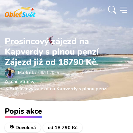
Prosincový zájezd na
Kapverdy s plnou penzí
Zájezd již od 18790 Kč.
Markéta
06.11 2025
Akční letenky
Prosincový zájezd na Kapverdy s plnou penzí
Popis akce
🌴 Dovolená
od 18 790 Kč