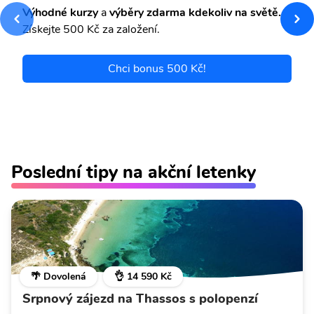
Výhodné kurzy
a
výběry zdarma kdekoliv na světě.
Získejte 500 Kč za založení.
Chci bonus 500 Kč!
Poslední tipy na akční letenky
🌴 Dovolená
👌 14 590 Kč
Srpnový zájezd na Thassos s polopenzí