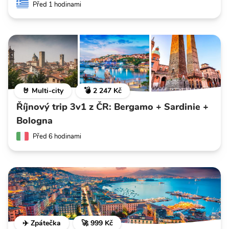
Před 1 hodinami
🤘 Multi-city
💣 2 247 Kč
Říjnový trip 3v1 z ČR: Bergamo + Sardinie +
Bologna
Před 6 hodinami
✈️ Zpátečka
🚀 999 Kč