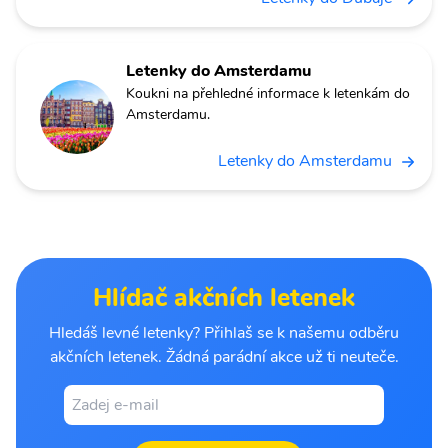
Letenky do Amsterdamu
Koukni na přehledné informace k letenkám do
Amsterdamu.
Letenky do Amsterdamu
Hlídač akčních letenek
Hledáš levné letenky? Přihlaš se k našemu odběru
akčních letenek. Žádná parádní akce už ti neuteče.