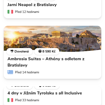
Jarní Neapol z Bratislavy
Před 12 hodinami
🌴 Dovolená
🤩 8 590 Kč
Ambrosia Suites – Athény s odletem z
Bratislavy
Před 14 hodinami
🌴 Dovolená
💣 6 318 Kč
4 dny v Jižním Tyrolsku s all Inclusive
Před 33 hodinami