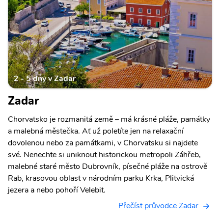
2 - 5 dny v Zadar
Zadar
Chorvatsko je rozmanitá země – má krásné pláže, památky
a malebná městečka. Ať už poletíte jen na relaxační
dovolenou nebo za památkami, v Chorvatsku si najdete
své. Nenechte si uniknout historickou metropoli Záhřeb,
malebné staré město Dubrovník, písečné pláže na ostrově
Rab, krasovou oblast v národním parku Krka, Plitvická
jezera a nebo pohoří Velebit.
Přečíst průvodce Zadar