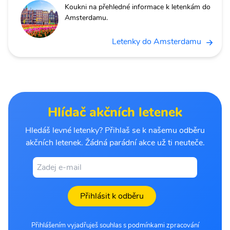
Koukni na přehledné informace k letenkám do
Amsterdamu.
Letenky do Amsterdamu
Hlídač akčních letenek
Hledáš levné letenky? Přihlaš se k našemu odběru
akčních letenek. Žádná parádní akce už ti neuteče.
Přihlásit k odběru
Přihlášením vyjadřuješ souhlas s podmínkami zpracování