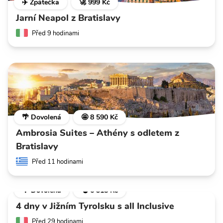
✈️ Zpátečka
🚀 999 Kč
Jarní Neapol z Bratislavy
Před 9 hodinami
🌴 Dovolená
🤩 8 590 Kč
Ambrosia Suites – Athény s odletem z
Bratislavy
Před 11 hodinami
🌴 Dovolená
💣 6 318 Kč
4 dny v Jižním Tyrolsku s all Inclusive
Před 29 hodinami