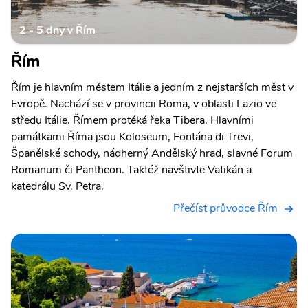
2 - 5 dny v Řím
Řím
Řím je hlavním městem Itálie a jedním z nejstarších měst v
Evropě. Nachází se v provincii Roma, v oblasti Lazio ve
středu Itálie. Římem protéká řeka Tibera. Hlavními
památkami Říma jsou Koloseum, Fontána di Trevi,
Španělské schody, nádherný Andělský hrad, slavné Forum
Romanum či Pantheon. Taktéž navštivte Vatikán a
katedrálu Sv. Petra.
Přečíst průvodce Řím