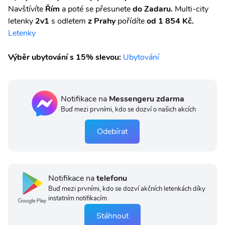
Navštívíte
Řím
a poté se přesunete
do Zadaru.
Multi-city
letenky
2v1
s odletem
z Prahy
pořídíte
od 1 854 Kč.
Letenky
Výběr ubytování s 15% slevou:
Ubytování
Notifikace na
Messengeru zdarma
Buď mezi prvními, kdo se dozví o našich akcích
Odebírat
Notifikace na
telefonu
Buď mezi prvními, kdo se dozví akčních letenkách díky
instatním notifikacím
Stáhnout