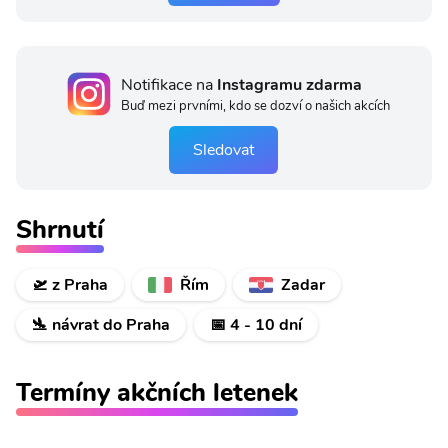
Notifikace na
Instagramu zdarma
Buď mezi prvními, kdo se dozví o našich akcích
Sledovat
Shrnutí
🛫 z Praha
Řím
Zadar
🛬 návrat do Praha
📅 4 - 10 dní
Termíny akčních letenek