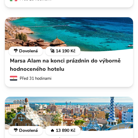
🌴 Dovolená
🚀 14 190 Kč
Marsa Alam na konci prázdnin do výborně
hodnoceného hotelu
Před 31 hodinami
🌴 Dovolená
🔥 13 890 Kč