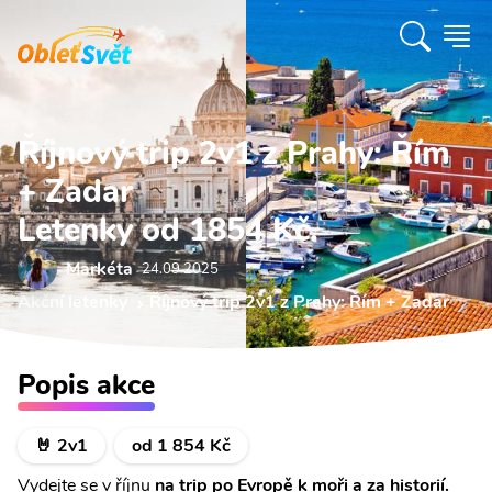
Říjnový trip 2v1 z Prahy: Řím
+ Zadar
Letenky od 1854 Kč.
Markéta
24.09 2025
Akční letenky
Říjnový trip 2v1 z Prahy: Řím + Zadar
Popis akce
🤘 2v1
od 1 854 Kč
Vydejte se v říjnu
na trip po Evropě k moři a za historií.