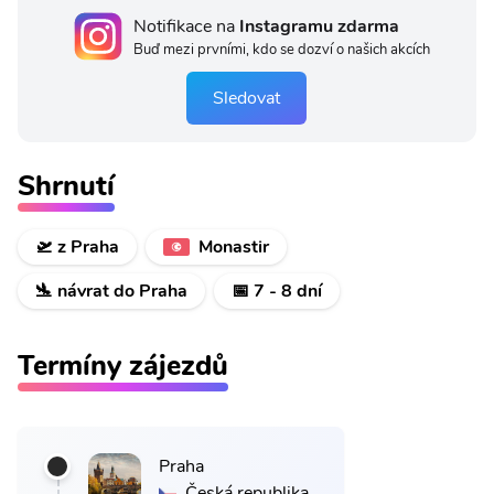
Notifikace na
Instagramu zdarma
Buď mezi prvními, kdo se dozví o našich akcích
Sledovat
Shrnutí
🛫 z Praha
Monastir
🛬 návrat do Praha
📅 7 - 8 dní
Termíny zájezdů
Praha
Česká republika