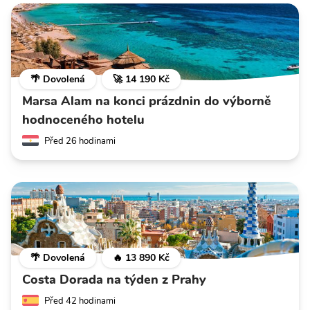
🌴 Dovolená
🚀 14 190 Kč
Marsa Alam na konci prázdnin do výborně
hodnoceného hotelu
Před 26 hodinami
🌴 Dovolená
🔥 13 890 Kč
Costa Dorada na týden z Prahy
Před 42 hodinami