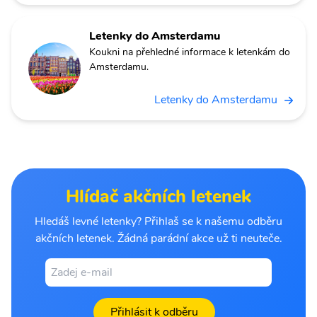
Letenky do Amsterdamu
Koukni na přehledné informace k letenkám do
Amsterdamu.
Letenky do Amsterdamu
Hlídač akčních letenek
Hledáš levné letenky? Přihlaš se k našemu odběru
akčních letenek. Žádná parádní akce už ti neuteče.
Přihlásit k odběru