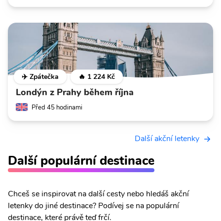
✈️ Zpátečka
🔥 1 224 Kč
Londýn z Prahy během října
Před 45 hodinami
Další akční letenky
Další populární destinace
Chceš se inspirovat na další cesty nebo hledáš akční
letenky do jiné destinace? Podívej se na populární
destinace, které právě teď frčí.