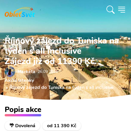
Říjnový zájezd do Tuniska na
týden s all inclusive
Zájezd již od 11390 Kč.
Markéta
26.09 2025
Akční letenky
Říjnový zájezd do Tuniska na týden s all inclusive
Popis akce
🌴 Dovolená
od 11 390 Kč