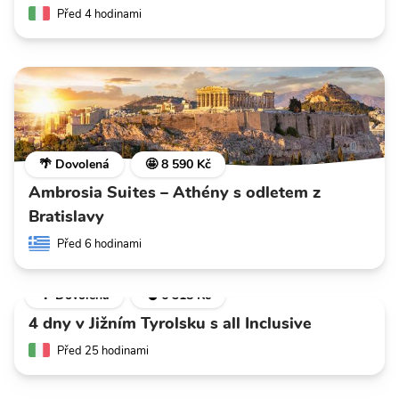
Před 4 hodinami
🌴 Dovolená
🤩 8 590 Kč
Ambrosia Suites – Athény s odletem z
Bratislavy
Před 6 hodinami
🌴 Dovolená
💣 6 318 Kč
4 dny v Jižním Tyrolsku s all Inclusive
Před 25 hodinami