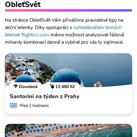
ObleťSvět
Na stránce ObleťSvět Vám přinášíme pravidelné tipy na
akční letenky. Díky spolupráci s
vyhledávačem levných
letenek flightics.com
máme možnost analyzovat řádově
miliardy kombinací denně a vybírat pro vás ty zajímavé.
🌴 Dovolená
💣 13 490 Kč
Santorini na týden z Prahy
Před 2 hodinami