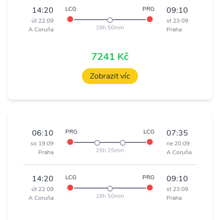
14:20
LCG
PRG
09:10
út 22.09
st 23.09
18h 50min
A Coruña
Praha
7241 Kč
Zobrazit víc
06:10
PRG
LCG
07:35
so 19.09
ne 20.09
25h 25min
Praha
A Coruña
14:20
LCG
PRG
09:10
út 22.09
st 23.09
18h 50min
A Coruña
Praha