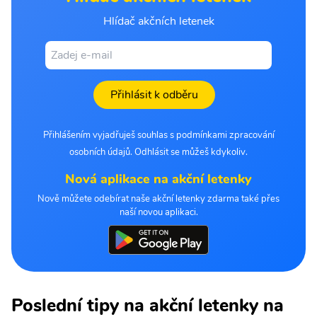
Hlídač akčních letenek
Přihlásit k odběru
Přihlášením vyjadřuješ souhlas s podmínkami zpracování
osobních údajů. Odhlásit se můžeš kdykoliv.
Nová aplikace na akční letenky
Nově můžete odebírat naše akční letenky zdarma také přes
naší novou aplikaci.
Poslední tipy na akční letenky na