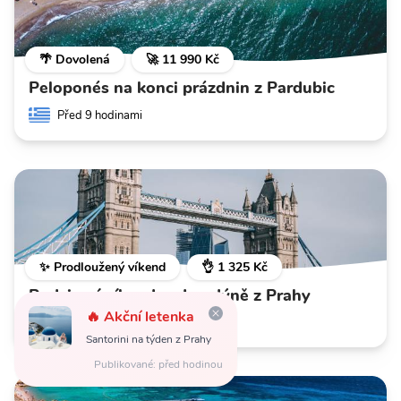
🌴 Dovolená
🚀 11 990 Kč
Peloponés na konci prázdnin z Pardubic
Před 9 hodinami
✨ Prodloužený víkend
👌 1 325 Kč
Podzimní víkendy v Londýně z Prahy
🔥 Akční letenka
Před 24 hodinami
Santorini na týden z Prahy
Publikované: před hodinou