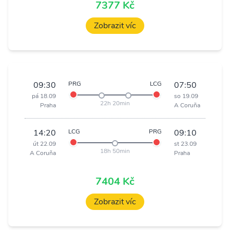
7377 Kč
Zobrazit víc
09:30
PRG
LCG
07:50
pá 18.09
so 19.09
22h 20min
Praha
A Coruña
14:20
LCG
PRG
09:10
út 22.09
st 23.09
18h 50min
A Coruña
Praha
7404 Kč
Zobrazit víc