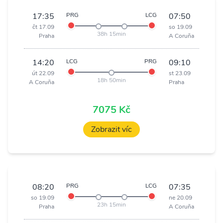
17:35
PRG
LCG
07:50
čt 17.09
so 19.09
38h 15min
Praha
A Coruña
14:20
LCG
PRG
09:10
út 22.09
st 23.09
18h 50min
A Coruña
Praha
7075 Kč
Zobrazit víc
08:20
PRG
LCG
07:35
so 19.09
ne 20.09
23h 15min
Praha
A Coruña