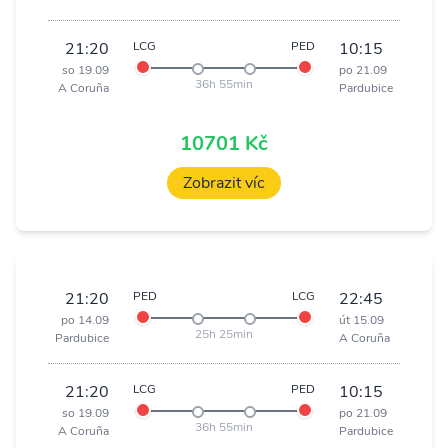
21:20
LCG
PED
10:15
so 19.09
po 21.09
36h 55min
A Coruña
Pardubice
10701 Kč
Zobrazit víc
21:20
PED
LCG
22:45
po 14.09
út 15.09
25h 25min
Pardubice
A Coruña
21:20
LCG
PED
10:15
so 19.09
po 21.09
36h 55min
A Coruña
Pardubice