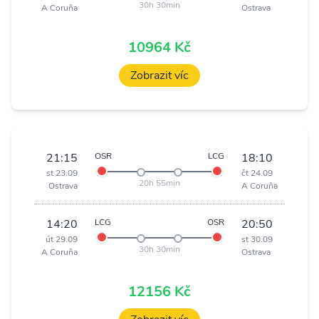
30h 30min
A Coruña
Ostrava
10964 Kč
Zobrazit víc
21:15
OSR
LCG
18:10
st 23.09
čt 24.09
20h 55min
Ostrava
A Coruña
14:20
LCG
OSR
20:50
út 29.09
st 30.09
30h 30min
A Coruña
Ostrava
12156 Kč