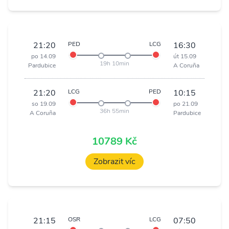
21:20
PED
LCG
16:30
po 14.09
út 15.09
19h 10min
Pardubice
A Coruña
21:20
LCG
PED
10:15
so 19.09
po 21.09
36h 55min
A Coruña
Pardubice
10789 Kč
Zobrazit víc
21:15
OSR
LCG
07:50