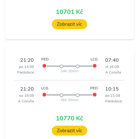
10701 Kč
Zobrazit víc
21:20
PED
LCG
07:40
po 14.09
st 16.09
34h 20min
Pardubice
A Coruña
21:20
LCG
PED
10:15
so 19.09
po 21.09
36h 55min
A Coruña
Pardubice
10770 Kč
Zobrazit víc