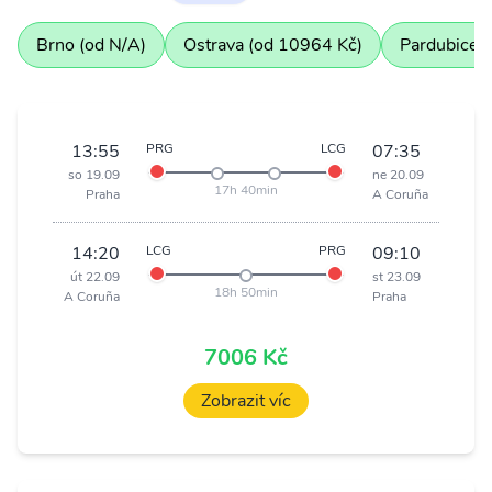
Brno (od N/A)
Ostrava (od 10964 Kč)
Pardubice 
13:55
PRG
LCG
07:35
so 19.09
ne 20.09
17h 40min
Praha
A Coruña
14:20
LCG
PRG
09:10
út 22.09
st 23.09
18h 50min
A Coruña
Praha
7006 Kč
Zobrazit víc