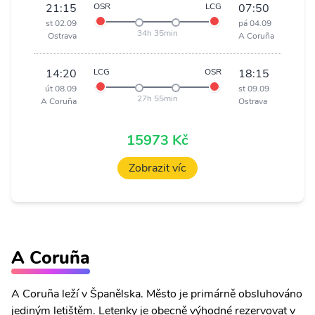
21:15
OSR
LCG
07:50
st 02.09
pá 04.09
34h 35min
Ostrava
A Coruña
14:20
LCG
OSR
18:15
út 08.09
st 09.09
27h 55min
A Coruña
Ostrava
15973 Kč
Zobrazit víc
A Coruña
A Coruña leží v Španělska. Město je primárně obsluhováno
jediným letištěm. Letenky je obecně výhodné rezervovat v