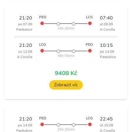
21:20
PED
LCG
07:40
po 07.09
st 09.09
34h 20min
Pardubice
A Coruña
21:20
LCG
PED
10:15
so 12.09
po 14.09
36h 55min
A Coruña
Pardubice
9408 Kč
Zobrazit víc
21:20
PED
LCG
22:45
po 14.09
út 15.09
25h 25min
Pardubice
A Coruña