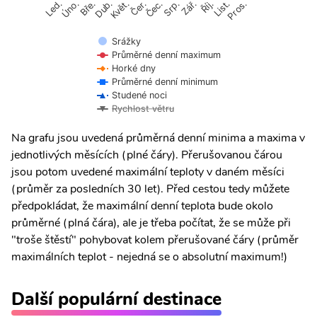
Úno.
Čer.
Čec.
Říj.
Led.
Bře.
Dub.
Květ.
Srp.
Zář.
List.
Pros.
Srážky
Průměrné denní maximum
Horké dny
Průměrné denní minimum
Studené noci
Rychlost větru
Na grafu jsou uvedená průměrná denní minima a maxima v
jednotlivých měsících (plné čáry). Přerušovanou čárou
jsou potom uvedené maximální teploty v daném měsíci
(průměr za posledních 30 let). Před cestou tedy můžete
předpokládat, že maximální denní teplota bude okolo
průměrné (plná čára), ale je třeba počítat, že se může při
"troše štěstí" pohybovat kolem přerušované čáry (průměr
maximálních teplot - nejedná se o absolutní maximum!)
Další populární destinace