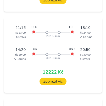
Zobrazit víc
21:15
OSR
LCG
18:10
st 23.09
čt 24.09
20h 55min
Ostrava
A Coruña
14:20
LCG
OSR
20:50
út 29.09
st 30.09
30h 30min
A Coruña
Ostrava
12222 Kč
Zobrazit víc