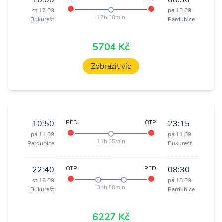
16:00
08:30
čt 17.09
pá 18.09
17h 30min
Bukurešť
Pardubice
5704 Kč
Zobrazit víc
10:50
PED
OTP
23:15
pá 11.09
pá 11.09
11h 25min
Pardubice
Bukurešť
22:40
OTP
PED
08:30
st 16.09
pá 18.09
34h 50min
Bukurešť
Pardubice
6227 Kč