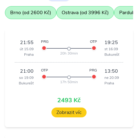
Brno (od 2600 Kč)
Ostrava (od 3996 Kč)
Pardubi
21:55
PRG
OTP
19:25
út 15.09
st 16.09
20h 30min
Praha
Bukurešť
21:00
OTP
PRG
13:50
so 19.09
ne 20.09
17h 50min
Bukurešť
Praha
2493 Kč
Zobrazit víc