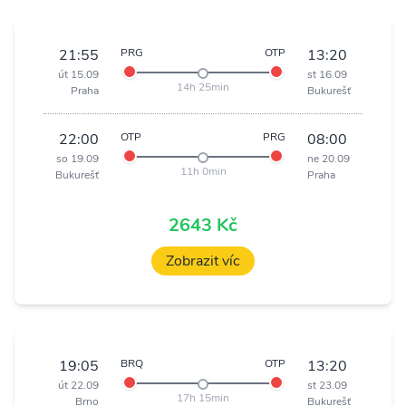
21:55
PRG
OTP
13:20
út 15.09
st 16.09
14h 25min
Praha
Bukurešť
22:00
OTP
PRG
08:00
so 19.09
ne 20.09
11h 0min
Bukurešť
Praha
2643 Kč
Zobrazit víc
19:05
BRQ
OTP
13:20
út 22.09
st 23.09
17h 15min
Brno
Bukurešť