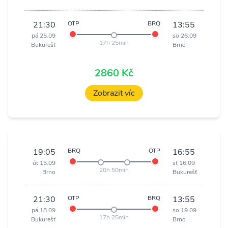
21:30
OTP
BRQ
13:55
pá 25.09
so 26.09
17h 25min
Bukurešť
Brno
2860 Kč
Zobrazit víc
19:05
BRQ
OTP
16:55
út 15.09
st 16.09
20h 50min
Brno
Bukurešť
21:30
OTP
BRQ
13:55
pá 18.09
so 19.09
17h 25min
Bukurešť
Brno