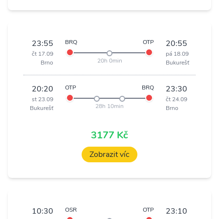
23:55
BRQ
OTP
20:55
čt 17.09
pá 18.09
20h 0min
Brno
Bukurešť
20:20
OTP
BRQ
23:30
st 23.09
čt 24.09
28h 10min
Bukurešť
Brno
3177 Kč
Zobrazit víc
10:30
OSR
OTP
23:10