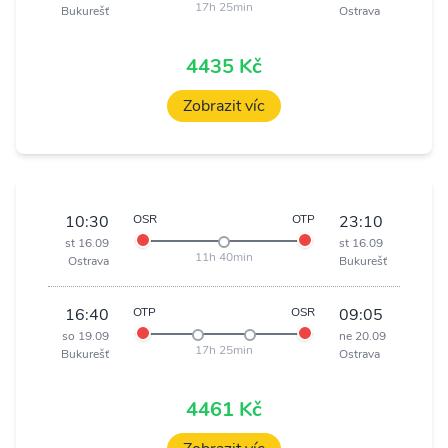
17h 25min
Bukurešť
Ostrava
4435 Kč
Zobrazit víc
10:30
OSR
OTP
23:10
st 16.09
st 16.09
11h 40min
Ostrava
Bukurešť
16:40
OTP
OSR
09:05
so 19.09
ne 20.09
17h 25min
Bukurešť
Ostrava
4461 Kč