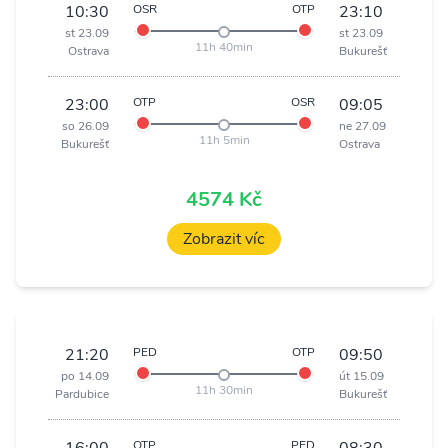
10:30
OSR
OTP
23:10
st 23.09
st 23.09
11h 40min
Ostrava
Bukurešť
23:00
OTP
OSR
09:05
so 26.09
ne 27.09
11h 5min
Bukurešť
Ostrava
4574 Kč
Zobrazit víc
21:20
PED
OTP
09:50
po 14.09
út 15.09
11h 30min
Pardubice
Bukurešť
OTP
PED