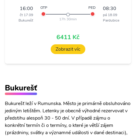
16:00
OTP
PED
08:30
čt 17.09
pá 18.09
17h 30min
Bukurešť
Pardubice
6411 Kč
Zobrazit víc
Bukurešť
Bukurešť leží v Rumunska. Město je primárně obsluhováno
jediným letištěm. Letenky je obecně výhodné rezervovat v
předstihu alespoň 30 - 50 dní. V případě zájmu o
konkrétní termín či o termíny, o které je větší zájem
(prázdniny, svátky a významné události v dané destinaci),