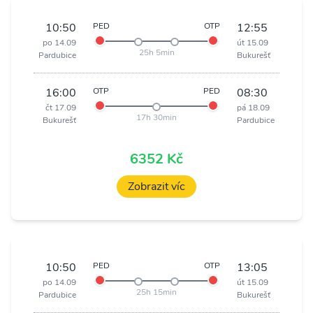
10:50
PED
OTP
12:55
po 14.09
út 15.09
25h 5min
Pardubice
Bukurešť
16:00
OTP
PED
08:30
čt 17.09
pá 18.09
17h 30min
Bukurešť
Pardubice
6352 Kč
Zobrazit víc
10:50
PED
OTP
13:05
po 14.09
út 15.09
25h 15min
Pardubice
Bukurešť