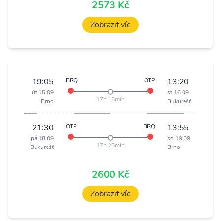
2573 Kč
Zobrazit víc
19:05
BRQ
OTP
13:20
út 15.09
st 16.09
17h 15min
Brno
Bukurešť
21:30
OTP
BRQ
13:55
pá 18.09
so 19.09
17h 25min
Bukurešť
Brno
2600 Kč
Zobrazit víc