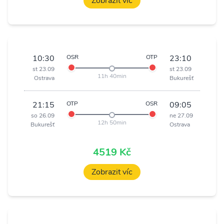
Zobrazit víc
10:30
OSR
OTP
23:10
st 23.09
st 23.09
11h 40min
Ostrava
Bukurešť
21:15
OTP
OSR
09:05
so 26.09
ne 27.09
12h 50min
Bukurešť
Ostrava
4519 Kč
Zobrazit víc