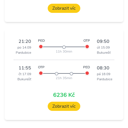
Zobrazit víc
21:20
PED
OTP
09:50
po 14.09
út 15.09
11h 30min
Pardubice
Bukurešť
11:55
OTP
PED
08:30
čt 17.09
pá 18.09
21h 35min
Bukurešť
Pardubice
6236 Kč
Zobrazit víc