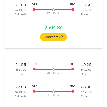
21:00
OTP
PRG
13:50
so 19.09
ne 20.09
17h 50min
Bukurešť
Praha
2564 Kč
Zobrazit víc
21:55
PRG
OTP
19:25
út 15.09
st 16.09
20h 30min
Praha
Bukurešť
22:00
OTP
PRG
08:00
so 19.09
ne 20.09
11h 0min
Bukurešť
Praha