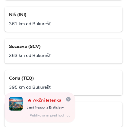
Niš (INI)
361 km od Bukurešť
Suceava (SCV)
363 km od Bukurešť
Corlu (TEQ)
395 km od Bukurešť
🔥 Akční letenka
Jarní Neapol z Bratislavy
Alexandrupoli (AXD)
Publikované: před hodinou
397 km od Bukurešť