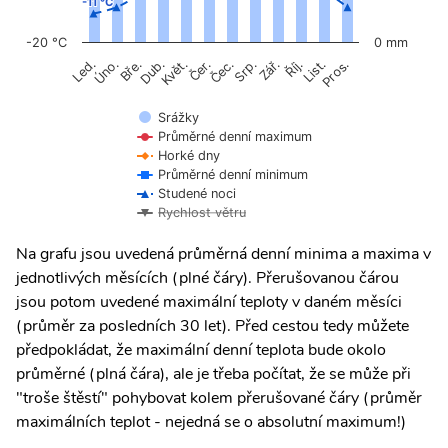
-11 °C
-11 °C
-20 °C
0 mm
Úno.
Čer.
Čec.
Říj.
Květ.
Srp.
List.
Bře.
Zář.
Pros.
Led.
Dub.
Srážky
Průměrné denní maximum
Horké dny
Průměrné denní minimum
Studené noci
Rychlost větru
Na grafu jsou uvedená průměrná denní minima a maxima v
jednotlivých měsících (plné čáry). Přerušovanou čárou
jsou potom uvedené maximální teploty v daném měsíci
(průměr za posledních 30 let). Před cestou tedy můžete
předpokládat, že maximální denní teplota bude okolo
průměrné (plná čára), ale je třeba počítat, že se může při
"troše štěstí" pohybovat kolem přerušované čáry (průměr
maximálních teplot - nejedná se o absolutní maximum!)