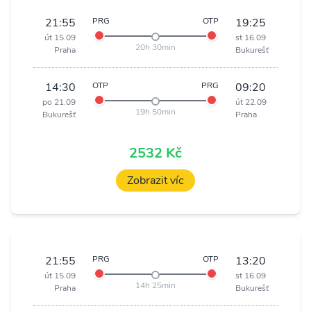
21:55
PRG
OTP
19:25
út 15.09
st 16.09
20h 30min
Praha
Bukurešť
14:30
OTP
PRG
09:20
po 21.09
út 22.09
19h 50min
Bukurešť
Praha
2532 Kč
Zobrazit víc
21:55
PRG
OTP
13:20
út 15.09
st 16.09
14h 25min
Praha
Bukurešť