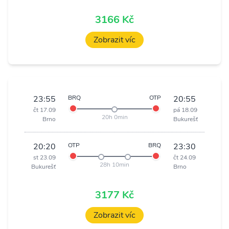
3166 Kč
Zobrazit víc
23:55
BRQ
OTP
20:55
čt 17.09
pá 18.09
20h 0min
Brno
Bukurešť
20:20
OTP
BRQ
23:30
st 23.09
čt 24.09
28h 10min
Bukurešť
Brno
3177 Kč
Zobrazit víc