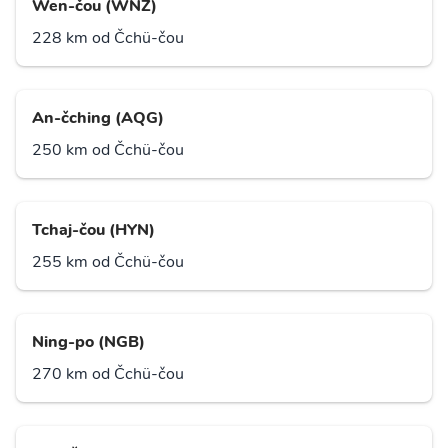
Wen-čou (WNZ)
228 km od Čchü-čou
An-čching (AQG)
250 km od Čchü-čou
Tchaj-čou (HYN)
255 km od Čchü-čou
Ning-po (NGB)
270 km od Čchü-čou