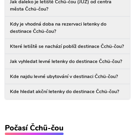
Jak daleko je letiště Čchü-čou (JUZ) od centra
města Čchü-čou?
Kdy je vhodná doba na rezervaci letenky do
destinace Čchü-čou?
Které letiště se nachází poblíž destinace Čchü-čou?
Jak vyhledat levné letenky do destinace Čchü-čou?
Kde najdu levné ubytování v destinaci Čchü-čou?
Kde hledat akční letenky do destinace Čchü-čou?
Počasí Čchü-čou