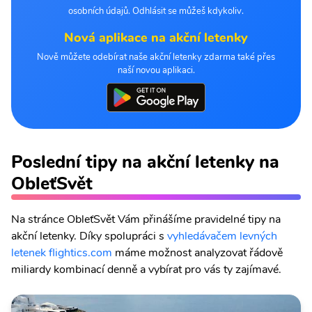
osobních údajů. Odhlásit se můžeš kdykoliv.
Nová aplikace na akční letenky
Nově můžete odebírat naše akční letenky zdarma také přes
naší novou aplikaci.
Poslední tipy na akční letenky na
ObleťSvět
Na stránce ObleťSvět Vám přinášíme pravidelné tipy na
akční letenky. Díky spolupráci s
vyhledávačem levných
letenek flightics.com
máme možnost analyzovat řádově
miliardy kombinací denně a vybírat pro vás ty zajímavé.