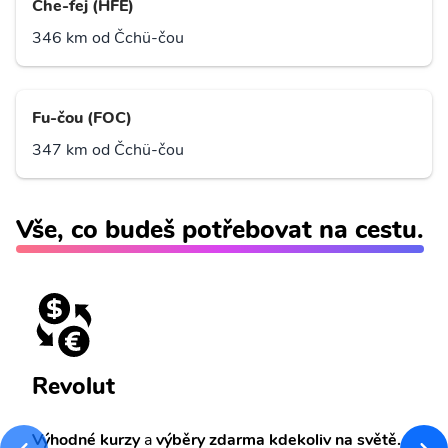
Che-fej (HFE)
346 km od Čchü-čou
Fu-čou (FOC)
347 km od Čchü-čou
Vše, co budeš potřebovat na cestu.
Revolut
Výhodné kurzy
a
výběry zdarma kdekoliv na světě.