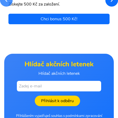
Získejte 500 Kč za založení.
Chci bonus 500 Kč!
Hlídač akčních letenek
Hlídač akčních letenek
Přihlásit k odběru
Přihlášením vyjadřuješ souhlas s podmínkami zpracování