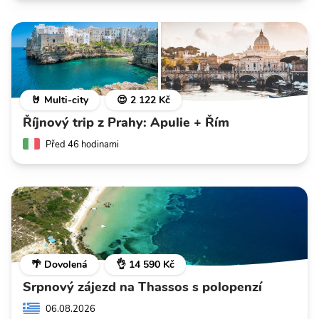
🤘 Multi-city
😍 2 122 Kč
Říjnový trip z Prahy: Apulie + Řím
Před 46 hodinami
🌴 Dovolená
👌 14 590 Kč
Srpnový zájezd na Thassos s polopenzí
06.08.2026