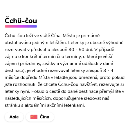
Čchü-čou
Čchü-čou leží ve státě Čína. Město je primárně
obsluhováno jediným letištěm. Letenky je obecně výhodné
rezervovat v předstihu alespoň 30 - 50 dní. V případě
zájmu o konkrétní termín či o termíny, o které je větší
zájem (prázdniny, svátky a významné události v dané
destinaci), je vhodné rezervovat letenky alespoň 3 - 4
měsíce dopředu.Místa v letadle jsou omezená, proto pokud
jste rozhodnuti, že chcete Čchü-čou navštívit, rezervujte si
letenky nyní. Pokud o cestě do dané destinace přemýšlíte v
následujících měsících, doporučujeme sledovat naši
stránku s aktuálními akčními letenkami.
Asie
Čína