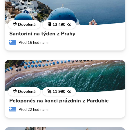
🌴 Dovolená
💣 13 490 Kč
Santorini na týden z Prahy
Před 16 hodinami
🌴 Dovolená
🚀 11 990 Kč
Peloponés na konci prázdnin z Pardubic
Před 22 hodinami