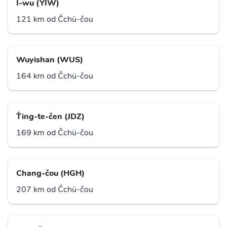
I-wu (YIW)
121 km od Čchü-čou
Wuyishan (WUS)
164 km od Čchü-čou
Ťing-te-čen (JDZ)
169 km od Čchü-čou
Chang-čou (HGH)
207 km od Čchü-čou