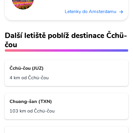
Letenky do Amsterdamu
Další letiště poblíž destinace Čchü-
čou
Čchü-čou (JUZ)
4 km od Čchü-čou
Chuang-šan (TXN)
103 km od Čchü-čou