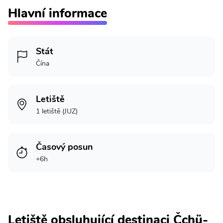
Hlavní informace
Stát
Čína
Letiště
1 letiště (JUZ)
Časový posun
+6h
Letiště obsluhující destinaci Čchü-