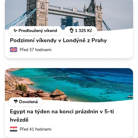
✨ Prodloužený víkend
👌 1 325 Kč
Podzimní víkendy v Londýně z Prahy
Před 37 hodinami
🌴 Dovolená
Egypt na týden na konci prázdnin v 5-ti
hvězdě
Před 41 hodinami