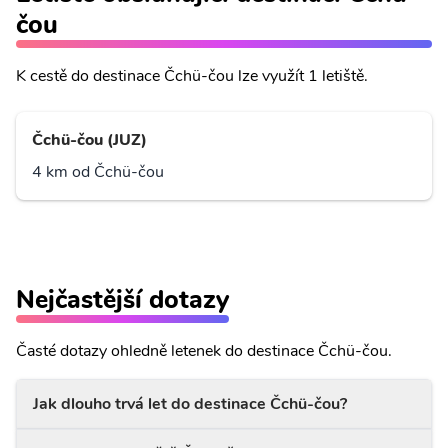
čou
K cestě do destinace Čchü-čou lze využít 1 letiště.
Čchü-čou (JUZ)
4 km od Čchü-čou
Nejčastější dotazy
Časté dotazy ohledně letenek do destinace Čchü-čou.
Jak dlouho trvá let do destinace Čchü-čou?