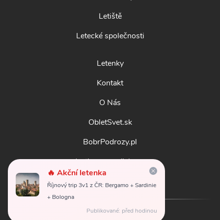
Letiště
Letecké společnosti
Letenky
Kontakt
O Nás
ObletSvet.sk
BobrPodrozy.pl
destinosmundiales.es
🔥 Akční letenka
guidadestinazioni.it
Říjnový trip 3v1 z ČR: Bergamo + Sardinie
+ Bologna
Publikované: před hodinou
© 2026
obletsvet.cz