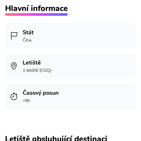
Hlavní informace
Stát
Čína
Letiště
1 letiště (CGQ)
Časový posun
+6h
Letiště obsluhující destinaci