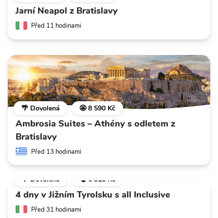
Jarní Neapol z Bratislavy
Před 11 hodinami
🌴 Dovolená
🤩 8 590 Kč
Ambrosia Suites – Athény s odletem z
Bratislavy
Před 13 hodinami
🌴 Dovolená
💣 6 318 Kč
4 dny v Jižním Tyrolsku s all Inclusive
Před 31 hodinami