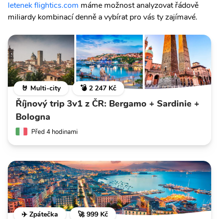
letenek flightics.com
máme možnost analyzovat řádově
miliardy kombinací denně a vybírat pro vás ty zajímavé.
🤘 Multi-city
💣 2 247 Kč
Říjnový trip 3v1 z ČR: Bergamo + Sardinie +
Bologna
Před 4 hodinami
✈️ Zpátečka
🚀 999 Kč