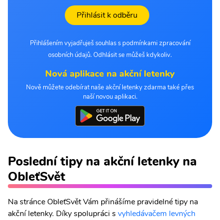
Přihlásit k odběru
Přihlášením vyjadřuješ souhlas s podmínkami zpracování
osobních údajů. Odhlásit se můžeš kdykoliv.
Nová aplikace na akční letenky
Nově můžete odebírat naše akční letenky zdarma také přes
naší novou aplikaci.
Poslední tipy na akční letenky na
ObleťSvět
Na stránce ObleťSvět Vám přinášíme pravidelné tipy na
akční letenky. Díky spolupráci s
vyhledávačem levných