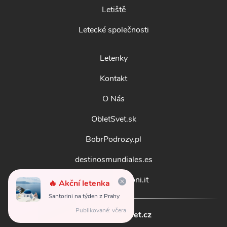
Letiště
Letecké společnosti
Letenky
Kontakt
O Nás
ObletSvet.sk
BobrPodrozy.pl
destinosmundiales.es
guidadestinazioni.it
🔥 Akční letenka
Santorini na týden z Prahy
Publikované: včera
© 2026
obletsvet.cz