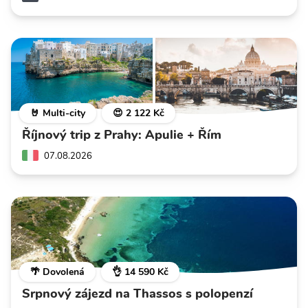
🤘 Multi-city
😍 2 122 Kč
Říjnový trip z Prahy: Apulie + Řím
07.08.2026
🌴 Dovolená
👌 14 590 Kč
Srpnový zájezd na Thassos s polopenzí