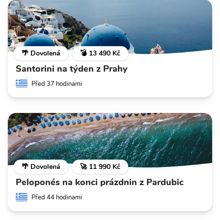
🌴 Dovolená
💣 13 490 Kč
Santorini na týden z Prahy
Před 37 hodinami
🌴 Dovolená
🚀 11 990 Kč
Peloponés na konci prázdnin z Pardubic
Před 44 hodinami