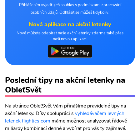
Přihlášením vyjadřuješ souhlas s podmínkami zpracování
osobních údajů. Odhlásit se můžeš kdykoliv.
Nová aplikace na akční letenky
Nově můžete odebírat naše akční letenky zdarma také přes
naší novou aplikaci.
Poslední tipy na akční letenky na
ObleťSvět
Na stránce ObleťSvět Vám přinášíme pravidelné tipy na
akční letenky. Díky spolupráci s
vyhledávačem levných
letenek flightics.com
máme možnost analyzovat řádově
miliardy kombinací denně a vybírat pro vás ty zajímavé.