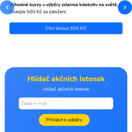
Výhodné kurzy
a
výběry zdarma kdekoliv na světě.
Získejte 500 Kč za založení.
Chci bonus 500 Kč!
Hlídač akčních letenek
Hlídač akčních letenek
Přihlásit k odběru