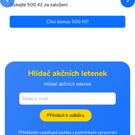
Získejte 500 Kč za založení.
Chci bonus 500 Kč!
Hlídač akčních letenek
Hlídač akčních letenek
Přihlásit k odběru
Přihlášením vyjadřuješ souhlas s podmínkami zpracování