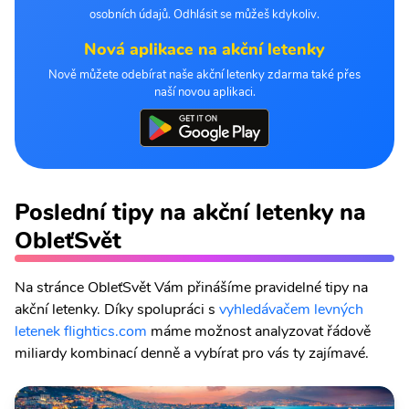
osobních údajů. Odhlásit se můžeš kdykoliv.
Nová aplikace na akční letenky
Nově můžete odebírat naše akční letenky zdarma také přes
naší novou aplikaci.
Poslední tipy na akční letenky na
ObleťSvět
Na stránce ObleťSvět Vám přinášíme pravidelné tipy na
akční letenky. Díky spolupráci s
vyhledávačem levných
letenek flightics.com
máme možnost analyzovat řádově
miliardy kombinací denně a vybírat pro vás ty zajímavé.