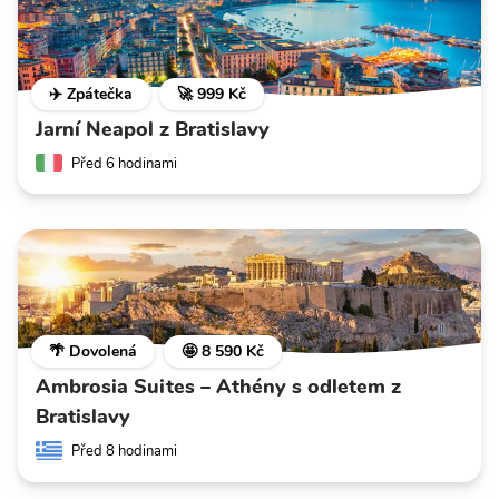
✈️ Zpátečka
🚀 999 Kč
Jarní Neapol z Bratislavy
Před 6 hodinami
🌴 Dovolená
🤩 8 590 Kč
Ambrosia Suites – Athény s odletem z
Bratislavy
Před 8 hodinami