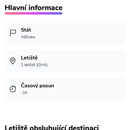
Hlavní informace
Stát
Alžírsko
Letiště
1 letiště (GHA)
Časový posun
-1h
Letiště obsluhující destinaci