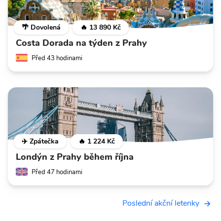
🌴 Dovolená
🔥 13 890 Kč
Costa Dorada na týden z Prahy
Před 43 hodinami
✈️ Zpátečka
🔥 1 224 Kč
Londýn z Prahy během října
Před 47 hodinami
Poslední akční letenky