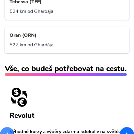
Tebessa (TEE)
524 km od Ghardája
Oran (ORN)
527 km od Ghardája
Vše, co budeš potřebovat na cestu.
Revolut
Výhodné kurzy
a
výběry zdarma kdekoliv na světě.