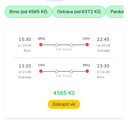
Brno (od 4565 Kč)
Ostrava (od 6372 Kč)
Pardubi
15:30
BRQ
GRX
22:45
so 19.09
ne 20.09
31h 15min
Brno
Granada
13:20
GRX
BRQ
23:30
st 23.09
čt 24.09
34h 10min
Granada
Brno
4565 Kč
Zobrazit víc