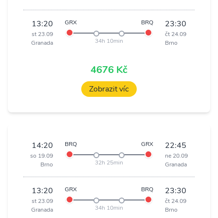
13:20
GRX
BRQ
23:30
st 23.09
čt 24.09
34h 10min
Granada
Brno
4676 Kč
Zobrazit víc
14:20
BRQ
GRX
22:45
so 19.09
ne 20.09
32h 25min
Brno
Granada
13:20
GRX
BRQ
23:30
st 23.09
čt 24.09
34h 10min
Granada
Brno