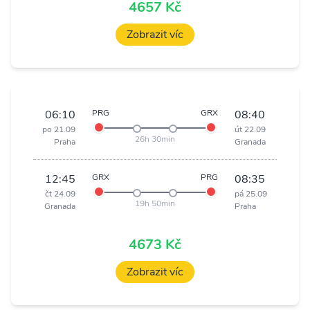
4657 Kč
Zobrazit víc
06:10
PRG
GRX
08:40
po 21.09
út 22.09
26h 30min
Praha
Granada
12:45
GRX
PRG
08:35
čt 24.09
pá 25.09
19h 50min
Granada
Praha
4673 Kč
Zobrazit víc