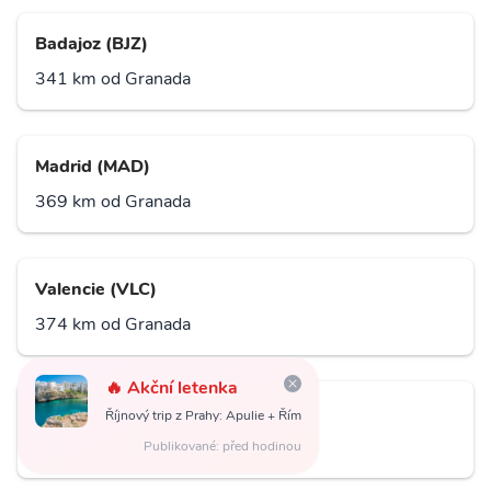
Badajoz (BJZ)
341 km od Granada
Madrid (MAD)
369 km od Granada
Valencie (VLC)
374 km od Granada
🔥 Akční letenka
Fès (FEZ)
Říjnový trip z Prahy: Apulie + Řím
382 km od Granada
Publikované: před hodinou