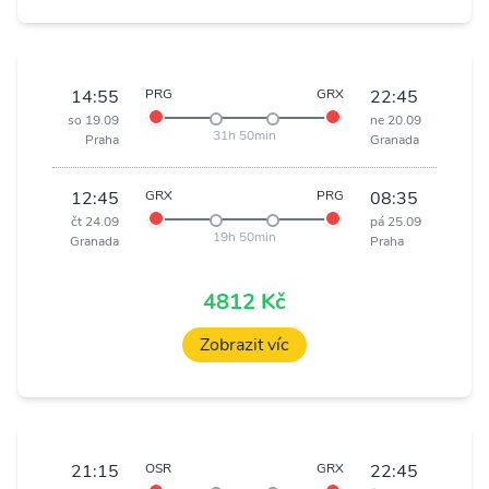
14:55
PRG
GRX
22:45
so 19.09
ne 20.09
31h 50min
Praha
Granada
12:45
GRX
PRG
08:35
čt 24.09
pá 25.09
19h 50min
Granada
Praha
4812 Kč
Zobrazit víc
21:15
OSR
GRX
22:45