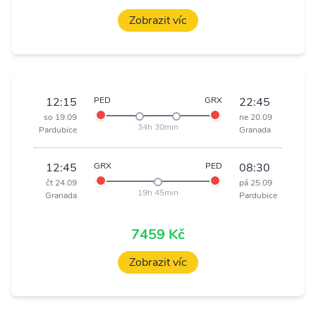
Zobrazit víc
12:15
PED
GRX
22:45
so 19.09
ne 20.09
34h 30min
Pardubice
Granada
12:45
GRX
PED
08:30
čt 24.09
pá 25.09
19h 45min
Granada
Pardubice
7459 Kč
Zobrazit víc