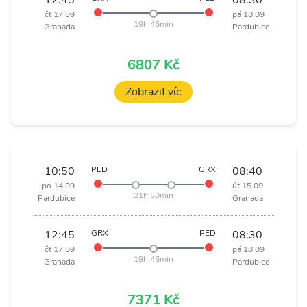
12:45
08:30
čt 17.09
pá 18.09
19h 45min
Granada
Pardubice
6807 Kč
Zobrazit víc
10:50
PED
GRX
08:40
po 14.09
út 15.09
21h 50min
Pardubice
Granada
12:45
GRX
PED
08:30
čt 17.09
pá 18.09
19h 45min
Granada
Pardubice
7371 Kč