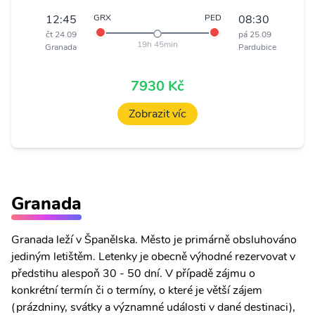
12:45
GRX
PED
08:30
čt 24.09
pá 25.09
19h 45min
Granada
Pardubice
7930 Kč
Zobrazit víc
Granada
Granada leží v Španělska. Město je primárně obsluhováno
jediným letištěm. Letenky je obecně výhodné rezervovat v
předstihu alespoň 30 - 50 dní. V případě zájmu o
konkrétní termín či o termíny, o které je větší zájem
(prázdniny, svátky a významné události v dané destinaci),