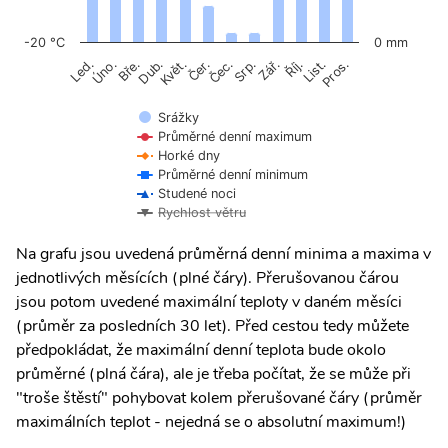
-20 °C
0 mm
Úno.
Čer.
Čec.
Říj.
Led.
Bře.
Dub.
Květ.
Srp.
Zář.
List.
Pros.
Srážky
Průměrné denní maximum
Horké dny
Průměrné denní minimum
Studené noci
Rychlost větru
Na grafu jsou uvedená průměrná denní minima a maxima v
jednotlivých měsících (plné čáry). Přerušovanou čárou
jsou potom uvedené maximální teploty v daném měsíci
(průměr za posledních 30 let). Před cestou tedy můžete
předpokládat, že maximální denní teplota bude okolo
průměrné (plná čára), ale je třeba počítat, že se může při
"troše štěstí" pohybovat kolem přerušované čáry (průměr
maximálních teplot - nejedná se o absolutní maximum!)