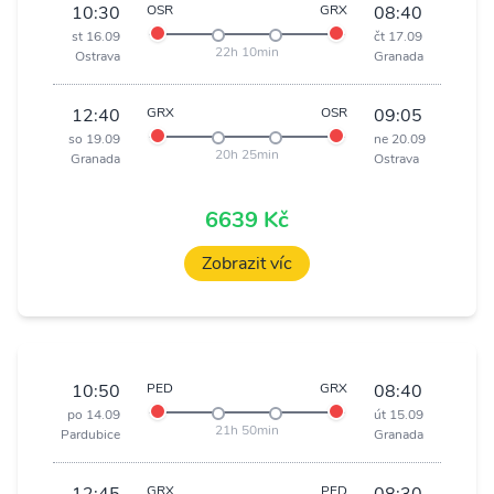
10:30
OSR
GRX
08:40
st 16.09
čt 17.09
22h 10min
Ostrava
Granada
12:40
GRX
OSR
09:05
so 19.09
ne 20.09
20h 25min
Granada
Ostrava
6639 Kč
Zobrazit víc
10:50
PED
GRX
08:40
po 14.09
út 15.09
21h 50min
Pardubice
Granada
GRX
PED