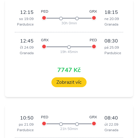
12:15
PED
GRX
18:15
so 19.09
ne 20.09
30h 0min
Pardubice
Granada
12:45
GRX
PED
08:30
čt 24.09
pá 25.09
19h 45min
Granada
Pardubice
7747 Kč
Zobrazit víc
10:50
PED
GRX
08:40
po 21.09
út 22.09
21h 50min
Pardubice
Granada