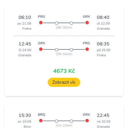
06:10
PRG
GRX
08:40
po 21.09
út 22.09
26h 30min
Praha
Granada
12:45
GRX
PRG
08:35
čt 24.09
pá 25.09
19h 50min
Granada
Praha
4673 Kč
Zobrazit víc
15:30
BRQ
GRX
22:45
so 19.09
ne 20.09
31h 15min
Brno
Granada