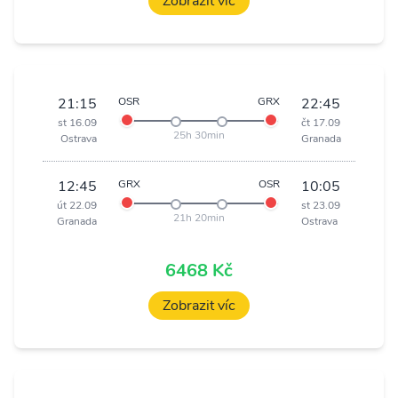
Zobrazit víc
21:15
OSR
GRX
22:45
st 16.09
čt 17.09
25h 30min
Ostrava
Granada
12:45
GRX
OSR
10:05
út 22.09
st 23.09
21h 20min
Granada
Ostrava
6468 Kč
Zobrazit víc