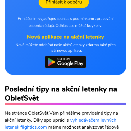
Přihlásit k odběru
Přihlášením vyjadřuješ souhlas s podmínkami zpracování
osobních údajů. Odhlásit se můžeš kdykoliv.
Nová aplikace na akční letenky
Nově můžete odebírat naše akční letenky zdarma také přes
naší novou aplikaci.
Poslední tipy na akční letenky na
ObleťSvět
Na stránce ObleťSvět Vám přinášíme pravidelné tipy na
akční letenky. Díky spolupráci s
vyhledávačem levných
letenek flightics.com
máme možnost analyzovat řádově