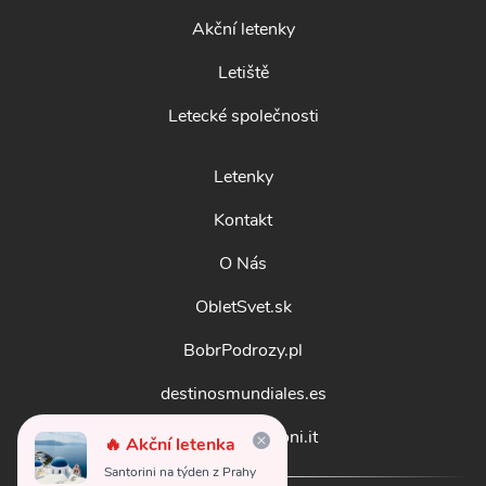
Akční letenky
Letiště
Letecké společnosti
Letenky
Kontakt
O Nás
ObletSvet.sk
BobrPodrozy.pl
destinosmundiales.es
guidadestinazioni.it
🔥 Akční letenka
Santorini na týden z Prahy