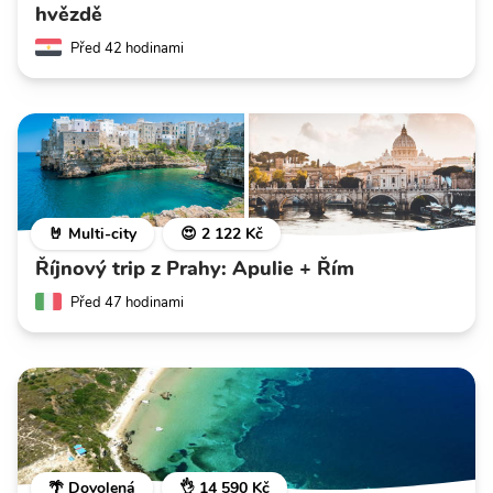
hvězdě
Před 42 hodinami
🤘 Multi-city
😍 2 122 Kč
Říjnový trip z Prahy: Apulie + Řím
Před 47 hodinami
🌴 Dovolená
👌 14 590 Kč