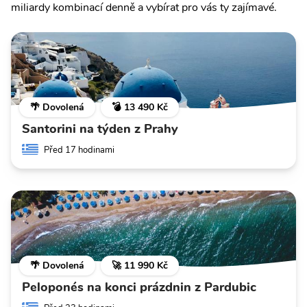
miliardy kombinací denně a vybírat pro vás ty zajímavé.
🌴 Dovolená
💣 13 490 Kč
Santorini na týden z Prahy
Před 17 hodinami
🌴 Dovolená
🚀 11 990 Kč
Peloponés na konci prázdnin z Pardubic