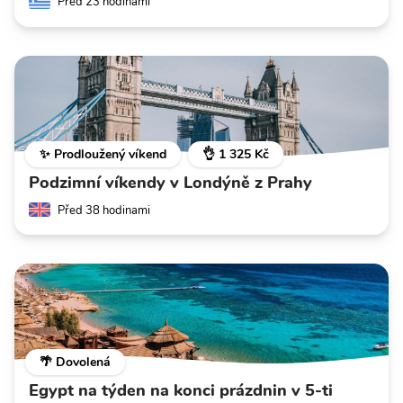
Před 23 hodinami
✨ Prodloužený víkend
👌 1 325 Kč
Podzimní víkendy v Londýně z Prahy
Před 38 hodinami
🌴 Dovolená
Egypt na týden na konci prázdnin v 5-ti