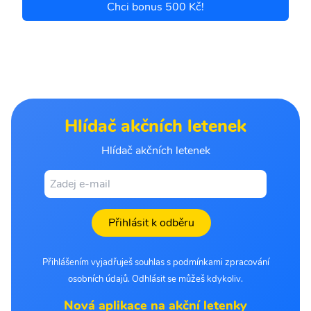
Chci bonus 500 Kč!
Hlídač akčních letenek
Hlídač akčních letenek
Přihlásit k odběru
Přihlášením vyjadřuješ souhlas s podmínkami zpracování
osobních údajů. Odhlásit se můžeš kdykoliv.
Nová aplikace na akční letenky