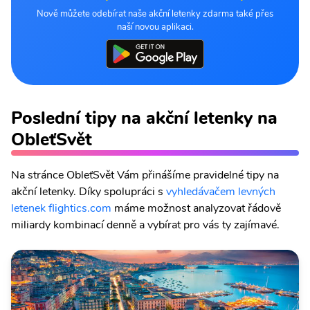
Nově můžete odebírat naše akční letenky zdarma také přes
naší novou aplikaci.
Poslední tipy na akční letenky na
ObleťSvět
Na stránce ObleťSvět Vám přinášíme pravidelné tipy na
akční letenky. Díky spolupráci s
vyhledávačem levných
letenek flightics.com
máme možnost analyzovat řádově
miliardy kombinací denně a vybírat pro vás ty zajímavé.