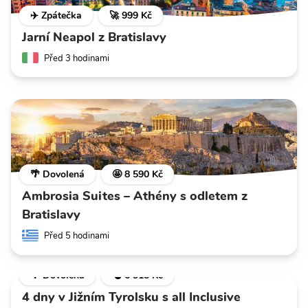
✈️ Zpátečka
🚀 999 Kč
Jarní Neapol z Bratislavy
Před 3 hodinami
🌴 Dovolená
🤩 8 590 Kč
Ambrosia Suites – Athény s odletem z
Bratislavy
Před 5 hodinami
🌴 Dovolená
💣 6 318 Kč
4 dny v Jižním Tyrolsku s all Inclusive