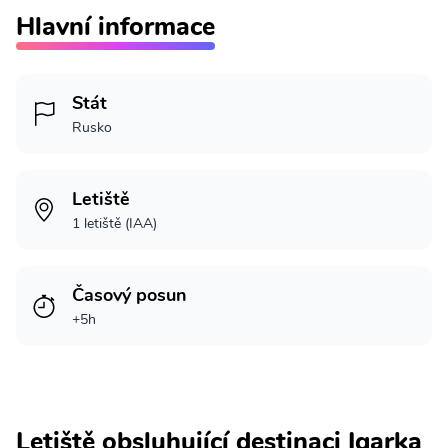
Hlavní informace
Stát
Rusko
Letiště
1 letiště (IAA)
Časový posun
+5h
Letiště obsluhující destinaci Igarka