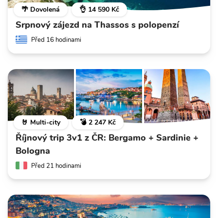
🌴 Dovolená
👌 14 590 Kč
Srpnový zájezd na Thassos s polopenzí
Před 16 hodinami
🤘 Multi-city
💣 2 247 Kč
Říjnový trip 3v1 z ČR: Bergamo + Sardinie +
Bologna
Před 21 hodinami