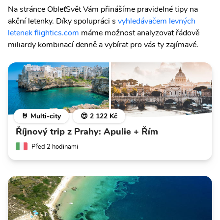
Na stránce ObleťSvět Vám přinášíme pravidelné tipy na
akční letenky. Díky spolupráci s
vyhledávačem levných
letenek flightics.com
máme možnost analyzovat řádově
miliardy kombinací denně a vybírat pro vás ty zajímavé.
🤘 Multi-city
😍 2 122 Kč
Říjnový trip z Prahy: Apulie + Řím
Před 2 hodinami