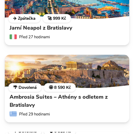
✈️ Zpátečka
🚀 999 Kč
Jarní Neapol z Bratislavy
Před 27 hodinami
🌴 Dovolená
🤩 8 590 Kč
Ambrosia Suites – Athény s odletem z
Bratislavy
Před 29 hodinami
🌴 Dovolená
💣 6 318 Kč