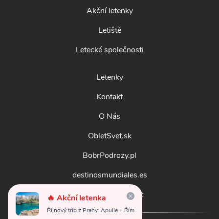
Akční letenky
Letiště
Letecké společnosti
Letenky
Kontakt
O Nás
ObletSvet.sk
BobrPodrozy.pl
destinosmundiales.es
guidadestinazioni.it
🔥 Akční letenka
Říjnový trip z Prahy: Apulie + Řím