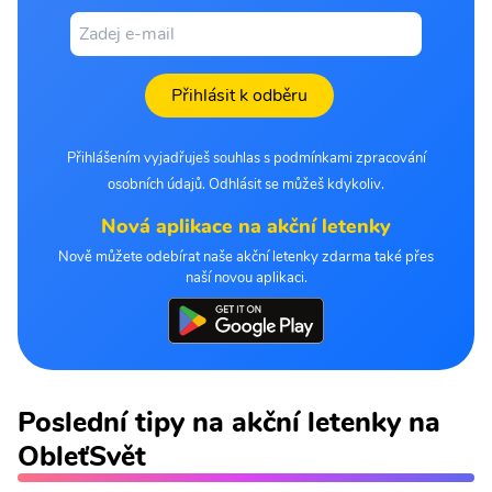
Přihlásit k odběru
Přihlášením vyjadřuješ souhlas s podmínkami zpracování
osobních údajů. Odhlásit se můžeš kdykoliv.
Nová aplikace na akční letenky
Nově můžete odebírat naše akční letenky zdarma také přes
naší novou aplikaci.
Poslední tipy na akční letenky na
ObleťSvět