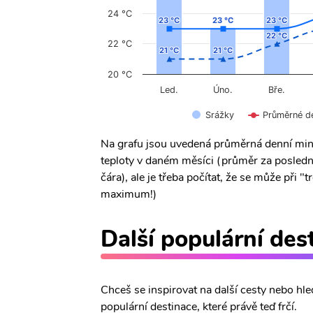
24 °C
23 °C
23 °C
23 °C
23 °C
23 °C
23 °C
22 °C
22 °C
22 °C
21 °C
21 °C
21 °C
21 °C
20 °C
Úno.
Led.
Bře.
Srážky
Průměrné d
Na grafu jsou uvedená průměrná denní min
teploty v daném měsíci (průměr za posledn
čára), ale je třeba počítat, že se může při
maximum!)
Další populární des
Chceš se inspirovat na další cesty nebo hle
populární destinace, které právě teď frčí.