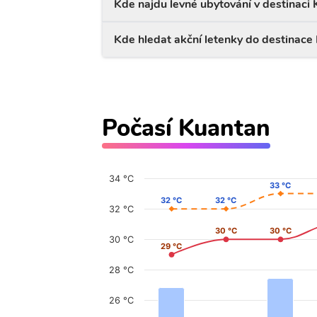
Kde najdu levné ubytování v destinaci
Kde hledat akční letenky do destinace
Počasí Kuantan
34 °C
33 °C
33 °C
32 °C
32 °C
32 °C
32 °C
32 °C
30 °C
30 °C
30 °C
30 °C
30 °C
29 °C
29 °C
28 °C
26 °C