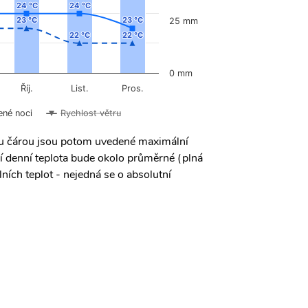
24 °C
24 °C
24 °C
24 °C
23 °C
23 °C
23 °C
23 °C
25 mm
22 °C
22 °C
22 °C
22 °C
0 mm
Říj.
List.
Pros.
ené noci
Rychlost větru
ou čárou jsou potom uvedené maximální
í denní teplota bude okolo průměrné (plná
ních teplot - nejedná se o absolutní