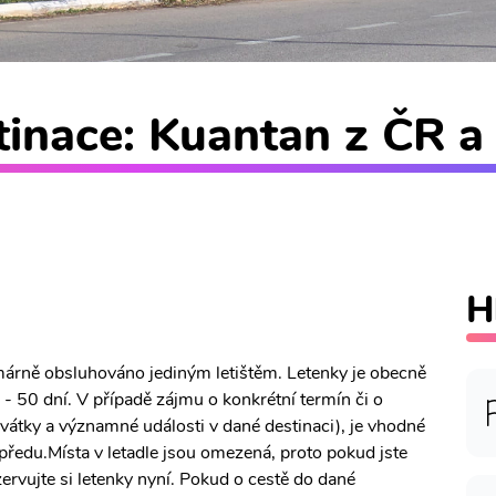
inace: Kuantan z ČR a 
H
rimárně obsluhováno jediným letištěm. Letenky je obecně
- 50 dní. V případě zájmu o konkrétní termín či o
 svátky a významné události v dané destinaci), je vhodné
předu.Místa v letadle jsou omezená, proto pokud jste
zervujte si letenky nyní. Pokud o cestě do dané