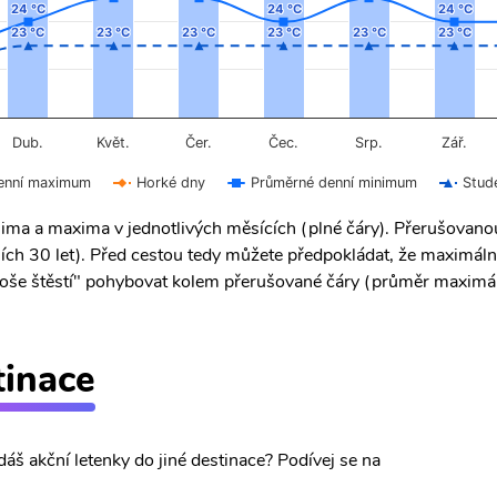
24 °C
24 °C
24 °C
24 °C
24 °C
24 °C
23 °C
23 °C
23 °C
23 °C
23 °C
23 °C
23 °C
23 °C
23 °C
23 °C
23 °C
23 °C
Čer.
Čec.
Dub.
Květ.
Srp.
Zář.
enní maximum
Horké dny
Průměrné denní minimum
Stud
ima a maxima v jednotlivých měsících (plné čáry). Přerušovan
ích 30 let). Před cestou tedy můžete předpokládat, že maximáln
 "troše štěstí" pohybovat kolem přerušované čáry (průměr maximál
tinace
dáš akční letenky do jiné destinace? Podívej se na