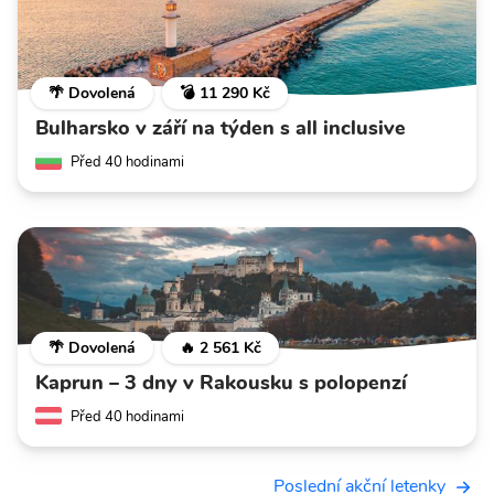
🌴 Dovolená
💣 11 290 Kč
Bulharsko v září na týden s all inclusive
Před 40 hodinami
🌴 Dovolená
🔥 2 561 Kč
Kaprun – 3 dny v Rakousku s polopenzí
Před 40 hodinami
Poslední akční letenky