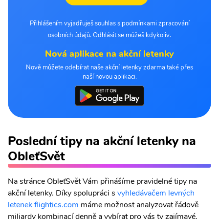
Přihlášením vyjadřuješ souhlas s podmínkami zpracování
osobních údajů. Odhlásit se můžeš kdykoliv.
Nová aplikace na akční letenky
Nově můžete odebírat naše akční letenky zdarma také přes
naší novou aplikaci.
Poslední tipy na akční letenky na
ObleťSvět
Na stránce ObleťSvět Vám přinášíme pravidelné tipy na
akční letenky. Díky spolupráci s
vyhledávačem levných
letenek flightics.com
máme možnost analyzovat řádově
miliardy kombinací denně a vybírat pro vás ty zajímavé.