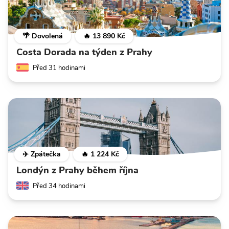
🌴 Dovolená
🔥 13 890 Kč
Costa Dorada na týden z Prahy
Před 31 hodinami
✈️ Zpátečka
🔥 1 224 Kč
Londýn z Prahy během října
Před 34 hodinami