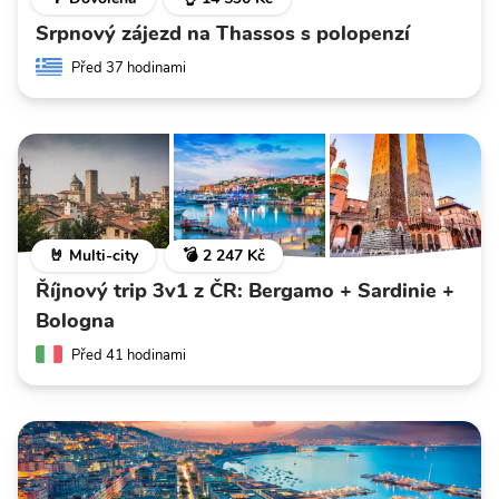
Srpnový zájezd na Thassos s polopenzí
Před 37 hodinami
🤘 Multi-city
💣 2 247 Kč
Říjnový trip 3v1 z ČR: Bergamo + Sardinie +
Bologna
Před 41 hodinami