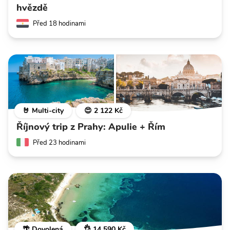
hvězdě
Před 18 hodinami
🤘 Multi-city
😍 2 122 Kč
Říjnový trip z Prahy: Apulie + Řím
Před 23 hodinami
🌴 Dovolená
👌 14 590 Kč