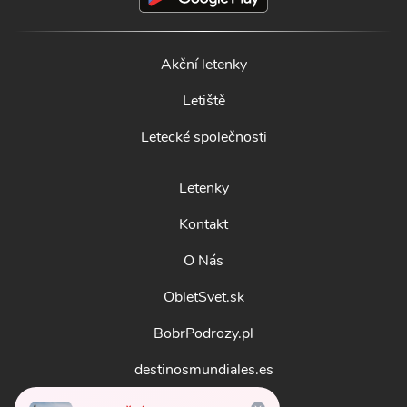
Akční letenky
Letiště
Letecké společnosti
Letenky
Kontakt
O Nás
ObletSvet.sk
BobrPodrozy.pl
destinosmundiales.es
guidadestinazioni.it