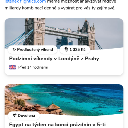
letenek flightics.com
máme možnost analyzovat řádově
miliardy kombinací denně a vybírat pro vás ty zajímavé.
✨ Prodloužený víkend
👌 1 325 Kč
Podzimní víkendy v Londýně z Prahy
Před 14 hodinami
🌴 Dovolená
Egypt na týden na konci prázdnin v 5-ti