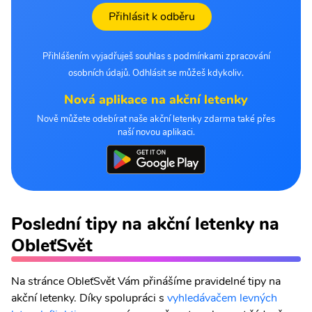
Přihlásit k odběru
Přihlášením vyjadřuješ souhlas s podmínkami zpracování
osobních údajů. Odhlásit se můžeš kdykoliv.
Nová aplikace na akční letenky
Nově můžete odebírat naše akční letenky zdarma také přes
naší novou aplikaci.
Poslední tipy na akční letenky na
ObleťSvět
Na stránce ObleťSvět Vám přinášíme pravidelné tipy na
akční letenky. Díky spolupráci s
vyhledávačem levných