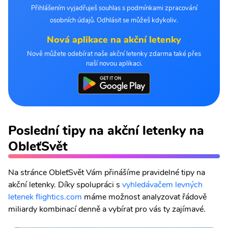
Přihlášením vyjadřuješ souhlas s podmínkami zpracování
osobních údajů. Odhlásit se můžeš kdykoliv.
Nová aplikace na akční letenky
Nově můžete odebírat naše akční letenky zdarma také přes
naší novou aplikaci.
Poslední tipy na akční letenky na
ObleťSvět
Na stránce ObleťSvět Vám přinášíme pravidelné tipy na
akční letenky. Díky spolupráci s
vyhledávačem levných
letenek flightics.com
máme možnost analyzovat řádově
miliardy kombinací denně a vybírat pro vás ty zajímavé.