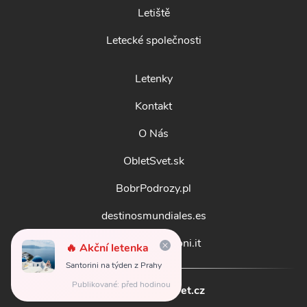
Letiště
Letecké společnosti
Letenky
Kontakt
O Nás
ObletSvet.sk
BobrPodrozy.pl
destinosmundiales.es
guidadestinazioni.it
🔥 Akční letenka
Santorini na týden z Prahy
Publikované: před hodinou
© 2026
obletsvet.cz