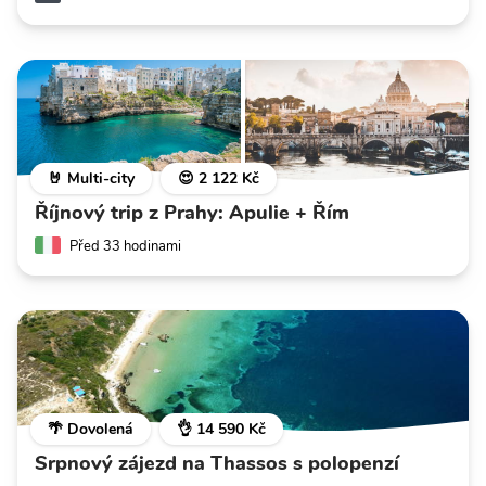
🤘 Multi-city
😍 2 122 Kč
Říjnový trip z Prahy: Apulie + Řím
Před 33 hodinami
🌴 Dovolená
👌 14 590 Kč
Srpnový zájezd na Thassos s polopenzí