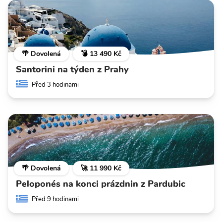
🌴 Dovolená
💣 13 490 Kč
Santorini na týden z Prahy
Před 3 hodinami
🌴 Dovolená
🚀 11 990 Kč
Peloponés na konci prázdnin z Pardubic
Před 9 hodinami