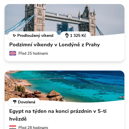
✨ Prodloužený víkend
👌 1 325 Kč
Podzimní víkendy v Londýně z Prahy
Před 25 hodinami
🌴 Dovolená
Egypt na týden na konci prázdnin v 5-ti
hvězdě
Před 28 hodinami