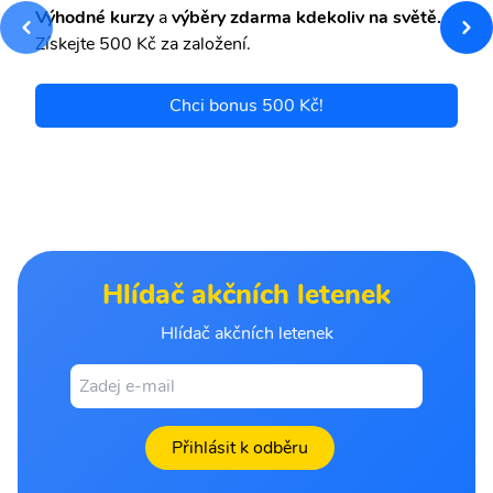
Výhodné kurzy
a
výběry zdarma kdekoliv na světě.
Získejte 500 Kč za založení.
Chci bonus 500 Kč!
Hlídač akčních letenek
Hlídač akčních letenek
Přihlásit k odběru