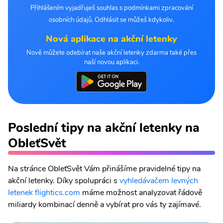
Přihlášením vyjadřuješ souhlas s podmínkami zpracování
osobních údajů. Odhlásit se můžeš kdykoliv.
Nová aplikace na akční letenky
Nově můžete odebírat naše akční letenky zdarma také přes
naší novou aplikaci.
Poslední tipy na akční letenky na
ObleťSvět
Na stránce ObleťSvět Vám přinášíme pravidelné tipy na
akční letenky. Díky spolupráci s
vyhledávačem levných
letenek flightics.com
máme možnost analyzovat řádově
miliardy kombinací denně a vybírat pro vás ty zajímavé.