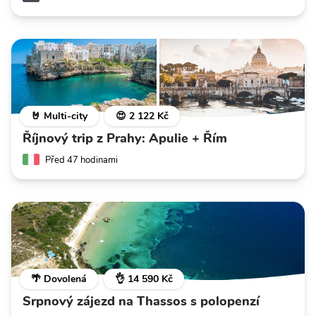
🤘 Multi-city
😍 2 122 Kč
Říjnový trip z Prahy: Apulie + Řím
Před 47 hodinami
🌴 Dovolená
👌 14 590 Kč
Srpnový zájezd na Thassos s polopenzí