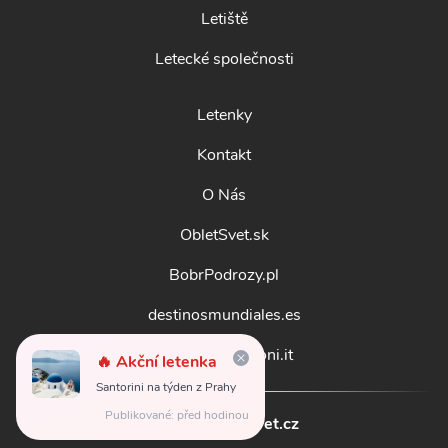
Letiště
Letecké společnosti
Letenky
Kontakt
O Nás
ObletSvet.sk
BobrPodrozy.pl
destinosmundiales.es
guidadestinazioni.it
🔥 Akční letenka
Santorini na týden z Prahy
Publikované: před hodinou
© 2026
obletsvet.cz