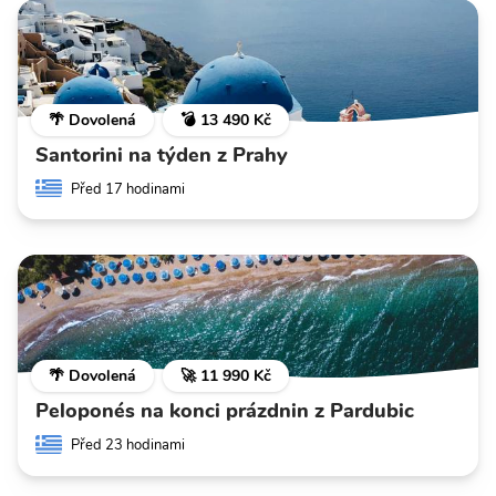
🌴 Dovolená
💣 13 490 Kč
Santorini na týden z Prahy
Před 17 hodinami
🌴 Dovolená
🚀 11 990 Kč
Peloponés na konci prázdnin z Pardubic
Před 23 hodinami