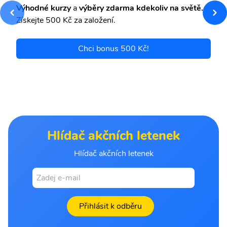
Výhodné kurzy
a
výběry zdarma kdekoliv na světě.
Získejte 500 Kč za založení.
Chci bonus 500 Kč!
Hlídač akčních letenek
Hlídač akčních letenek
Přihlásit k odběru