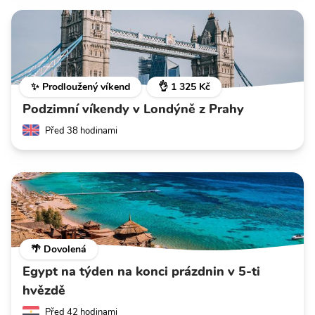
✨ Prodloužený víkend
👌 1 325 Kč
Podzimní víkendy v Londýně z Prahy
Před 38 hodinami
🌴 Dovolená
Egypt na týden na konci prázdnin v 5-ti
hvězdě
Před 42 hodinami