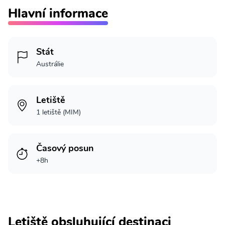
Hlavní informace
Stát
Austrálie
Letiště
1 letiště (MIM)
Časový posun
+8h
Letiště obsluhující destinaci