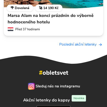
🌴 Dovolená
🚀 14 190 Kč
Marsa Alam na konci prázdnin do výborně
hodnoceného hotelu
Před 37 hodinami
Poslední akční letenky
#
obletsvet
Sleduj nás na instagramu
Novinka
Akční letenky do kapsy