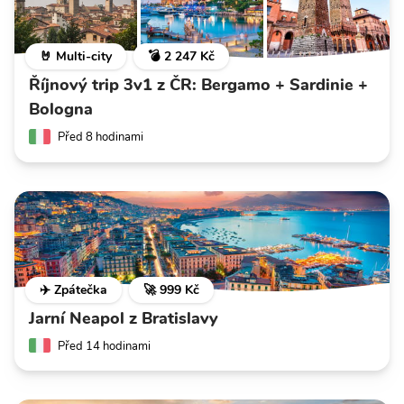
🤘 Multi-city
💣 2 247 Kč
Říjnový trip 3v1 z ČR: Bergamo + Sardinie +
Bologna
Před 8 hodinami
✈️ Zpátečka
🚀 999 Kč
Jarní Neapol z Bratislavy
Před 14 hodinami