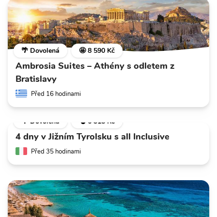
🌴 Dovolená
🤩 8 590 Kč
Ambrosia Suites – Athény s odletem z
Bratislavy
Před 16 hodinami
🌴 Dovolená
💣 6 318 Kč
4 dny v Jižním Tyrolsku s all Inclusive
Před 35 hodinami