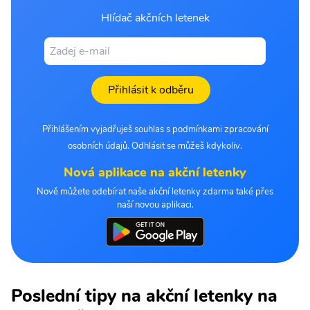
Hlídač akčních letenek
Přihlásit k odběru
Přihlášením vyjadřuješ souhlas s podmínkami zpracování
osobních údajů. Odhlásit se můžeš kdykoliv.
Nová aplikace na akční letenky
Nově můžete odebírat naše akční letenky zdarma také přes
naší novou aplikaci.
Poslední tipy na akční letenky na