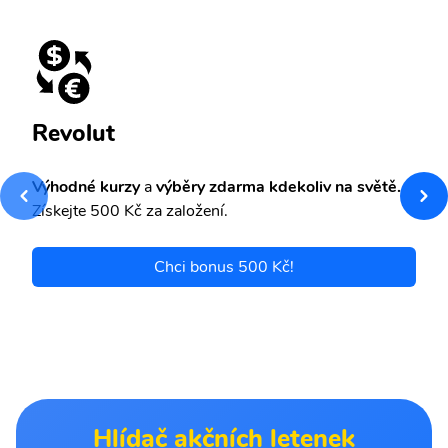
Revolut
Výhodné kurzy
a
výběry zdarma kdekoliv na světě.
Získejte 500 Kč za založení.
Chci bonus 500 Kč!
Hlídač akčních letenek