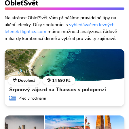
ObleťSvět
Na stránce ObleťSvět Vám přinášíme pravidelné tipy na
akční letenky. Díky spolupráci s
vyhledávačem levných
letenek flightics.com
máme možnost analyzovat řádově
miliardy kombinací denně a vybírat pro vás ty zajímavé.
🌴 Dovolená
👌 14 590 Kč
Srpnový zájezd na Thassos s polopenzí
Před 3 hodinami