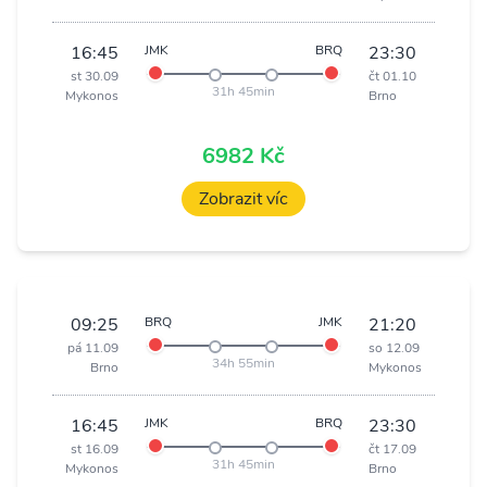
16:45
JMK
BRQ
23:30
st 30.09
čt 01.10
31h 45min
Mykonos
Brno
6982 Kč
Zobrazit víc
09:25
BRQ
JMK
21:20
pá 11.09
so 12.09
34h 55min
Brno
Mykonos
16:45
JMK
BRQ
23:30
st 16.09
čt 17.09
31h 45min
Mykonos
Brno