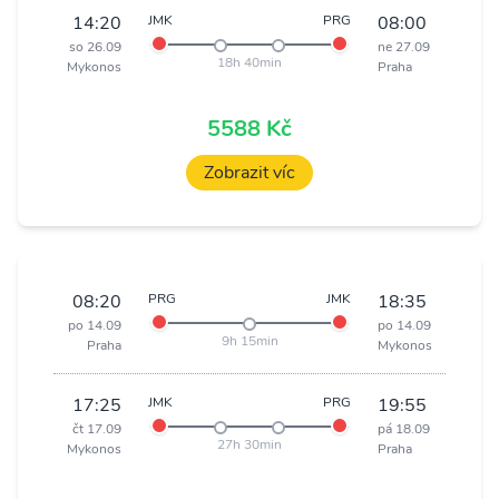
14:20
JMK
PRG
08:00
so 26.09
ne 27.09
18h 40min
Mykonos
Praha
5588 Kč
Zobrazit víc
08:20
PRG
JMK
18:35
po 14.09
po 14.09
9h 15min
Praha
Mykonos
17:25
JMK
PRG
19:55
čt 17.09
pá 18.09
27h 30min
Mykonos
Praha