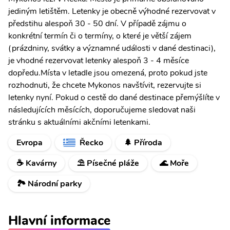
jediným letištěm. Letenky je obecně výhodné rezervovat v
předstihu alespoň 30 - 50 dní. V případě zájmu o
konkrétní termín či o termíny, o které je větší zájem
(prázdniny, svátky a významné události v dané destinaci),
je vhodné rezervovat letenky alespoň 3 - 4 měsíce
dopředu.Místa v letadle jsou omezená, proto pokud jste
rozhodnuti, že chcete Mykonos navštívit, rezervujte si
letenky nyní. Pokud o cestě do dané destinace přemýšlíte v
následujících měsících, doporučujeme sledovat naši
stránku s aktuálními akčními letenkami.
Evropa
Řecko
🌲 Příroda
☕ Kavárny
⛱️ Písečné pláže
🌊 Moře
🏞️ Národní parky
Hlavní informace