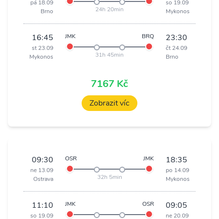
pá 18.09
so 19.09
24h 20min
Brno
Mykonos
16:45
JMK
BRQ
23:30
st 23.09
čt 24.09
31h 45min
Mykonos
Brno
7167 Kč
Zobrazit víc
09:30
OSR
JMK
18:35
ne 13.09
po 14.09
32h 5min
Ostrava
Mykonos
11:10
JMK
OSR
09:05
so 19.09
ne 20.09