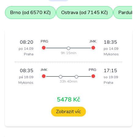
Brno (od 6570 Kč)
Ostrava (od 7145 Kč)
Pardubi
08:20
PRG
JMK
18:35
po 14.09
po 14.09
9h 15min
Praha
Mykonos
08:35
JMK
PRG
17:15
pá 18.09
so 19.09
33h 40min
Mykonos
Praha
5478 Kč
Zobrazit víc