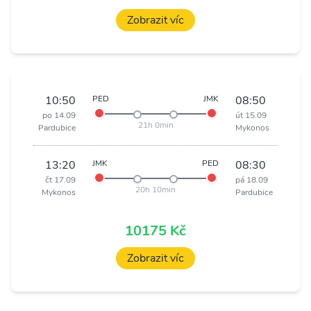
Zobrazit víc
10:50
PED
JMK
08:50
po 14.09
út 15.09
21h 0min
Pardubice
Mykonos
13:20
JMK
PED
08:30
čt 17.09
pá 18.09
20h 10min
Mykonos
Pardubice
10175 Kč
Zobrazit víc