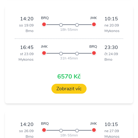
14:20
BRQ
JMK
10:15
so 19.09
ne 20.09
18h 55min
Brno
Mykonos
16:45
JMK
BRQ
23:30
st 23.09
čt 24.09
31h 45min
Mykonos
Brno
6570 Kč
Zobrazit víc
14:20
BRQ
JMK
10:15
so 26.09
ne 27.09
18h 55min
Brno
Mykonos