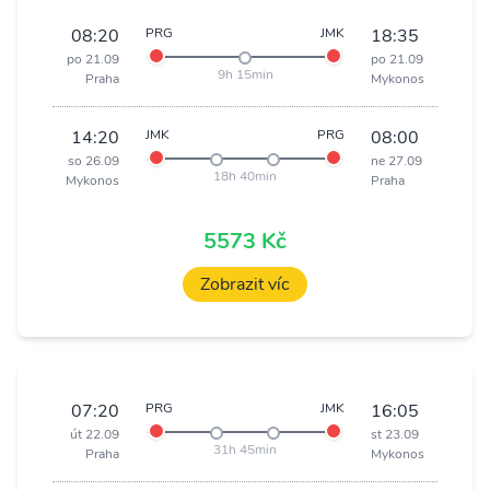
08:20
PRG
JMK
18:35
po 21.09
po 21.09
9h 15min
Praha
Mykonos
14:20
JMK
PRG
08:00
so 26.09
ne 27.09
18h 40min
Mykonos
Praha
5573 Kč
Zobrazit víc
07:20
PRG
JMK
16:05
út 22.09
st 23.09
31h 45min
Praha
Mykonos