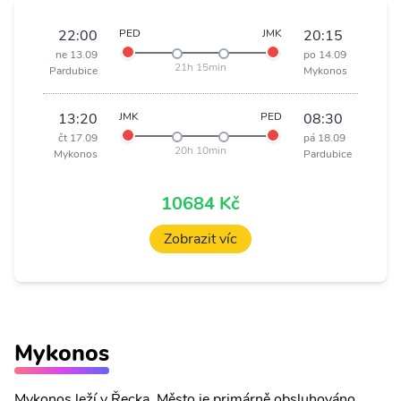
22:00
PED
JMK
20:15
ne 13.09
po 14.09
21h 15min
Pardubice
Mykonos
13:20
JMK
PED
08:30
čt 17.09
pá 18.09
20h 10min
Mykonos
Pardubice
10684 Kč
Zobrazit víc
Mykonos
Mykonos leží v Řecka. Město je primárně obsluhováno