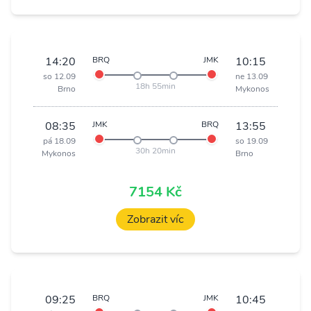
14:20
BRQ
JMK
10:15
so 12.09
ne 13.09
18h 55min
Brno
Mykonos
08:35
JMK
BRQ
13:55
pá 18.09
so 19.09
30h 20min
Mykonos
Brno
7154 Kč
Zobrazit víc
09:25
BRQ
JMK
10:45