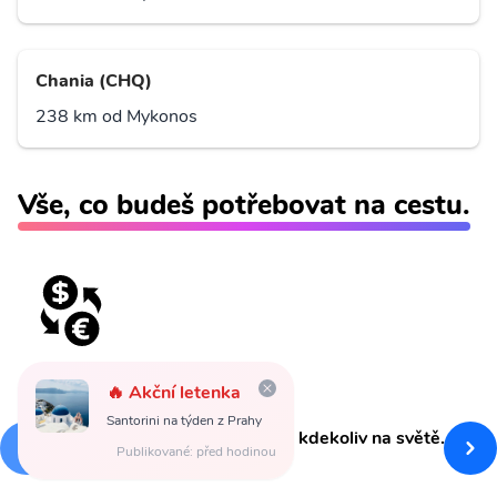
Chania (CHQ)
238 km od Mykonos
Vše, co budeš potřebovat na cestu.
Revolut
🔥 Akční letenka
Santorini na týden z Prahy
Výhodné kurzy
a
výběry zdarma kdekoliv na světě.
Publikované: před hodinou
Získejte 500 Kč za založení.