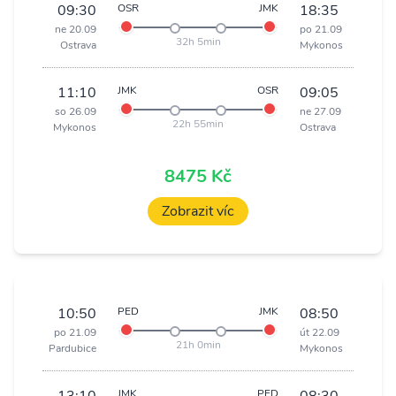
09:30
OSR
JMK
18:35
ne 20.09
po 21.09
32h 5min
Ostrava
Mykonos
11:10
JMK
OSR
09:05
so 26.09
ne 27.09
22h 55min
Mykonos
Ostrava
8475 Kč
Zobrazit víc
10:50
PED
JMK
08:50
po 21.09
út 22.09
21h 0min
Pardubice
Mykonos
JMK
PED