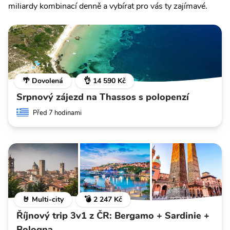
miliardy kombinací denně a vybírat pro vás ty zajímavé.
🌴 Dovolená
👌 14 590 Kč
Srpnový zájezd na Thassos s polopenzí
Před 7 hodinami
🤘 Multi-city
💣 2 247 Kč
Říjnový trip 3v1 z ČR: Bergamo + Sardinie +
Bologna