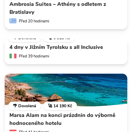
Ambrosia Suites – Athény s odletem z
Bratislavy
Před 20 hodinami
🌴 Dovolená
💣 6 318 Kč
4 dny v Jižním Tyrolsku s all Inclusive
Před 39 hodinami
🌴 Dovolená
🚀 14 190 Kč
Marsa Alam na konci prázdnin do výborně
hodnoceného hotelu