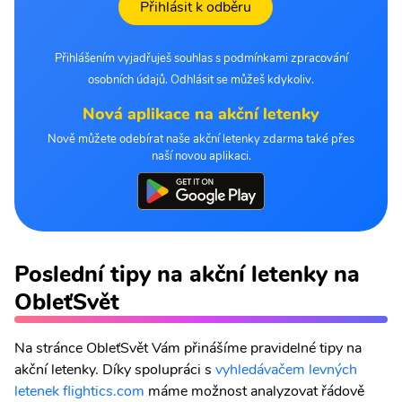
Přihlásit k odběru
Přihlášením vyjadřuješ souhlas s podmínkami zpracování
osobních údajů. Odhlásit se můžeš kdykoliv.
Nová aplikace na akční letenky
Nově můžete odebírat naše akční letenky zdarma také přes
naší novou aplikaci.
Poslední tipy na akční letenky na
ObleťSvět
Na stránce ObleťSvět Vám přinášíme pravidelné tipy na
akční letenky. Díky spolupráci s
vyhledávačem levných
letenek flightics.com
máme možnost analyzovat řádově