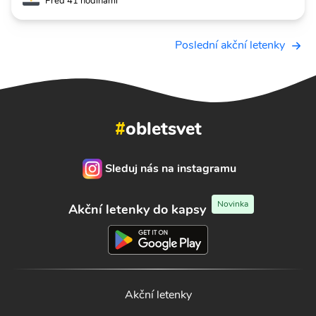
Před 41 hodinami
Poslední akční letenky
#
obletsvet
Sleduj nás na instagramu
Novinka
Akční letenky do kapsy
Akční letenky