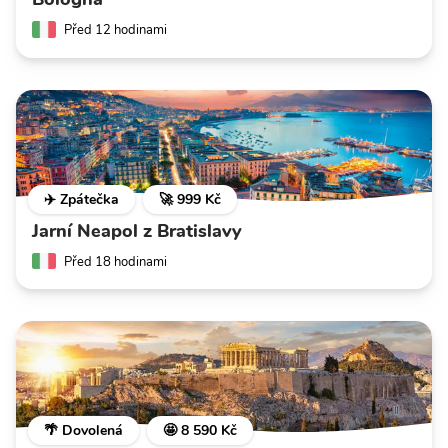
Před 12 hodinami
✈️ Zpátečka
🚀 999 Kč
Jarní Neapol z Bratislavy
Před 18 hodinami
🌴 Dovolená
🤩 8 590 Kč