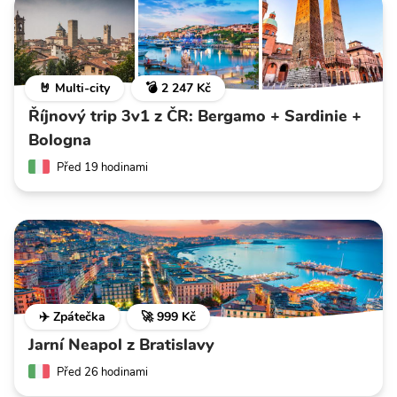
🤘 Multi-city
💣 2 247 Kč
Říjnový trip 3v1 z ČR: Bergamo + Sardinie +
Bologna
Před 19 hodinami
✈️ Zpátečka
🚀 999 Kč
Jarní Neapol z Bratislavy
Před 26 hodinami