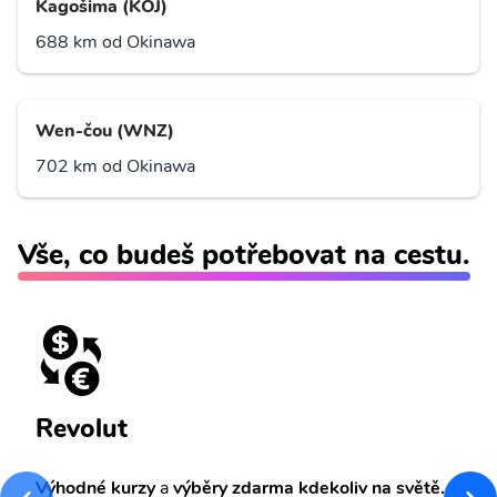
Kagošima (KOJ)
688 km od Okinawa
Wen-čou (WNZ)
702 km od Okinawa
Vše, co budeš potřebovat na cestu.
Revolut
Výhodné kurzy
a
výběry zdarma kdekoliv na světě.