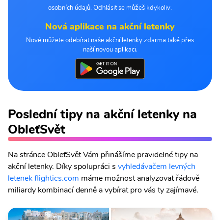
osobních údajů. Odhlásit se můžeš kdykoliv.
Nová aplikace na akční letenky
Nově můžete odebírat naše akční letenky zdarma také přes
naší novou aplikaci.
Poslední tipy na akční letenky na
ObleťSvět
Na stránce ObleťSvět Vám přinášíme pravidelné tipy na
akční letenky. Díky spolupráci s
vyhledávačem levných
letenek flightics.com
máme možnost analyzovat řádově
miliardy kombinací denně a vybírat pro vás ty zajímavé.