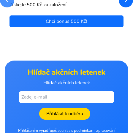
Získejte 500 Kč za založení.
Chci bonus 500 Kč!
Hlídač akčních letenek
Hlídač akčních letenek
Přihlásit k odběru
Přihlášením vyjadřuješ souhlas s podmínkami zpracování