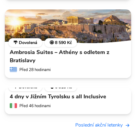
🌴 Dovolená
🤩 8 590 Kč
Ambrosia Suites – Athény s odletem z
Bratislavy
Před 28 hodinami
🌴 Dovolená
💣 6 318 Kč
4 dny v Jižním Tyrolsku s all Inclusive
Před 46 hodinami
Poslední akční letenky