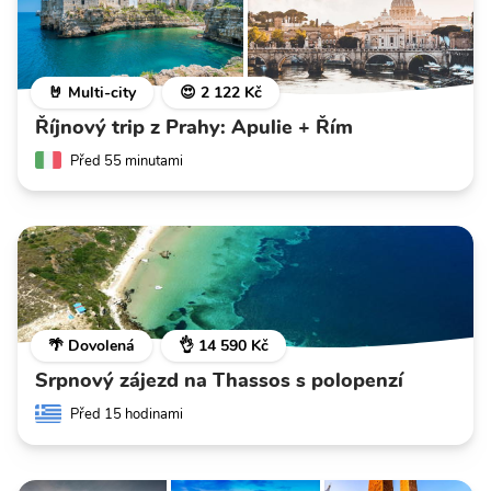
🤘 Multi-city
😍 2 122 Kč
Říjnový trip z Prahy: Apulie + Řím
Před 55 minutami
🌴 Dovolená
👌 14 590 Kč
Srpnový zájezd na Thassos s polopenzí
Před 15 hodinami