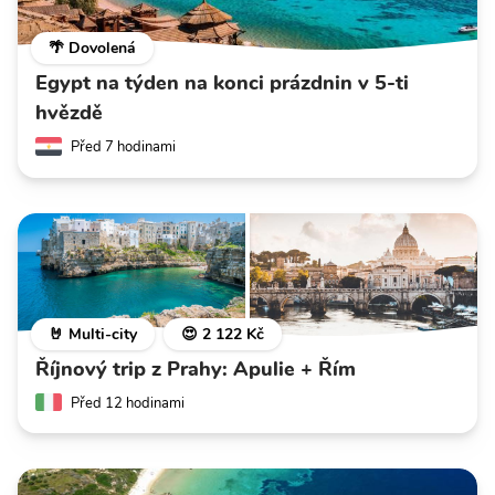
🌴 Dovolená
Egypt na týden na konci prázdnin v 5-ti
hvězdě
Před 7 hodinami
🤘 Multi-city
😍 2 122 Kč
Říjnový trip z Prahy: Apulie + Řím
Před 12 hodinami