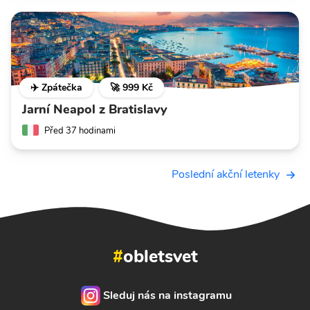
✈️ Zpátečka
🚀 999 Kč
Jarní Neapol z Bratislavy
Před 37 hodinami
Poslední akční letenky
#
obletsvet
Sleduj nás na instagramu