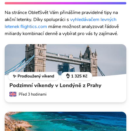
Na stránce ObleťSvět Vám přinášíme pravidelné tipy na
akční letenky. Díky spolupráci s
vyhledávačem levných
letenek flightics.com
máme možnost analyzovat řádově
miliardy kombinací denně a vybírat pro vás ty zajímavé.
✨ Prodloužený víkend
👌 1 325 Kč
Podzimní víkendy v Londýně z Prahy
Před 3 hodinami