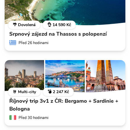
🌴 Dovolená
👌 14 590 Kč
Srpnový zájezd na Thassos s polopenzí
Před 26 hodinami
🤘 Multi-city
💣 2 247 Kč
Říjnový trip 3v1 z ČR: Bergamo + Sardinie +
Bologna
Před 30 hodinami