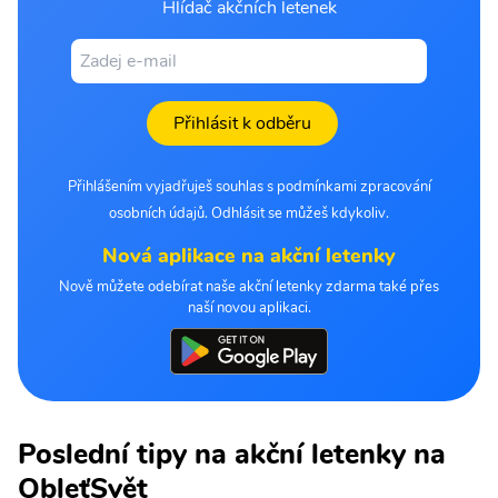
Hlídač akčních letenek
Přihlásit k odběru
Přihlášením vyjadřuješ souhlas s podmínkami zpracování
osobních údajů. Odhlásit se můžeš kdykoliv.
Nová aplikace na akční letenky
Nově můžete odebírat naše akční letenky zdarma také přes
naší novou aplikaci.
Poslední tipy na akční letenky na
ObleťSvět