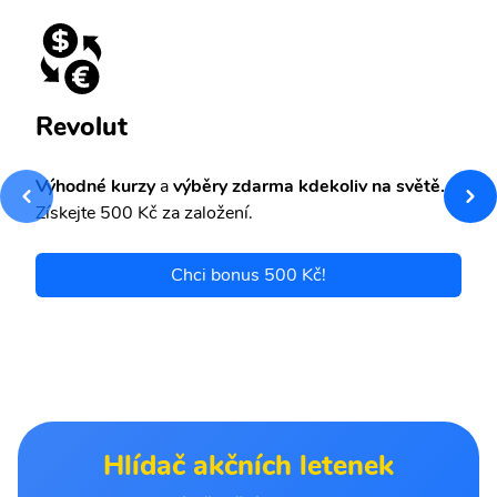
Revolut
Výhodné kurzy
a
výběry zdarma kdekoliv na světě.
Získejte 500 Kč za založení.
Chci bonus 500 Kč!
Hlídač akčních letenek