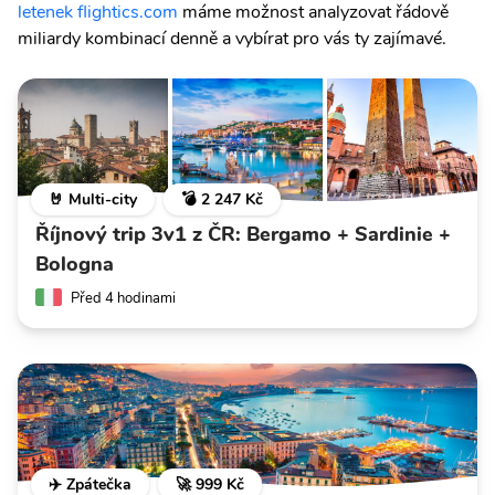
letenek flightics.com
máme možnost analyzovat řádově
miliardy kombinací denně a vybírat pro vás ty zajímavé.
🤘 Multi-city
💣 2 247 Kč
Říjnový trip 3v1 z ČR: Bergamo + Sardinie +
Bologna
Před 4 hodinami
✈️ Zpátečka
🚀 999 Kč