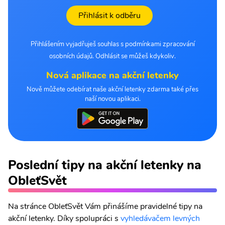
Přihlásit k odběru
Přihlášením vyjadřuješ souhlas s podmínkami zpracování
osobních údajů. Odhlásit se můžeš kdykoliv.
Nová aplikace na akční letenky
Nově můžete odebírat naše akční letenky zdarma také přes
naší novou aplikaci.
Poslední tipy na akční letenky na
ObleťSvět
Na stránce ObleťSvět Vám přinášíme pravidelné tipy na
akční letenky. Díky spolupráci s
vyhledávačem levných