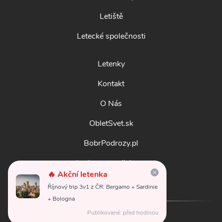
Letiště
Letecké společnosti
Letenky
Kontakt
O Nás
ObletSvet.sk
BobrPodrozy.pl
destinosmundiales.es
🔥 Akční letenka
guidadestinazioni.it
Říjnový trip 3v1 z ČR: Bergamo + Sardinie
+ Bologna
Publikované: před hodinou
© 2026
obletsvet.cz