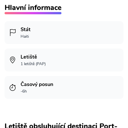
Hlavní informace
Stát
Haiti
Letiště
1 letiště (PAP)
Časový posun
-6h
Letiště obsluhující destinaci Port-