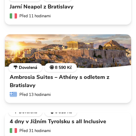
Jarní Neapol z Bratislavy
Před 11 hodinami
🌴 Dovolená
🤩 8 590 Kč
Ambrosia Suites – Athény s odletem z
Bratislavy
Před 13 hodinami
🌴 Dovolená
💣 6 318 Kč
4 dny v Jižním Tyrolsku s all Inclusive
Před 31 hodinami