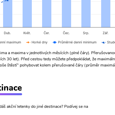
Čer.
Čec.
Dub.
Květ.
Srp.
Zář.
enní maximum
Horké dny
Průměrné denní minimum
Stud
ima a maxima v jednotlivých měsících (plné čáry). Přerušovan
ích 30 let). Před cestou tedy můžete předpokládat, že maximáln
 "troše štěstí" pohybovat kolem přerušované čáry (průměr maximál
tinace
dáš akční letenky do jiné destinace? Podívej se na