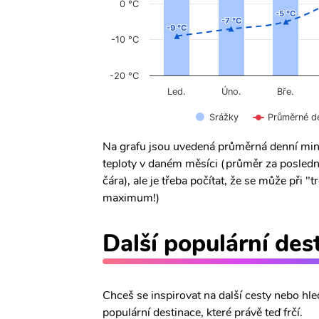
0 °C
-5 °C
-5 °C
-7 °C
-7 °C
-9 °C
-9 °C
-10 °C
-20 °C
Úno.
Led.
Bře.
Srážky
Průměrné d
Na grafu jsou uvedená průměrná denní min
teploty v daném měsíci (průměr za posledn
čára), ale je třeba počítat, že se může při
maximum!)
Další populární des
Chceš se inspirovat na další cesty nebo hle
populární destinace, které právě teď frčí.