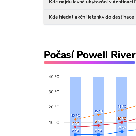
Kde najdu levné ubytování v destinaci 
Kde hledat akční letenky do destinace 
Počasí Powell River
40 °C
30 °C
18 °C
18 °C
20 °C
15 °C
15 °C
12 °C
12 °C
10 °C
10 °C
8 °C
8 °C
10 °C
7 °C
7 °C
4 °C
4 °C
2 °C
2 °C
2 °C
2 °C