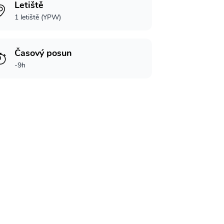
Letiště
1 letiště (YPW)
Časový posun
-9h