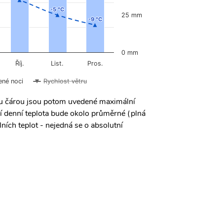
-5 °C
-5 °C
25 mm
-9 °C
-9 °C
0 mm
Říj.
List.
Pros.
ené noci
Rychlost větru
ou čárou jsou potom uvedené maximální
í denní teplota bude okolo průměrné (plná
ních teplot - nejedná se o absolutní