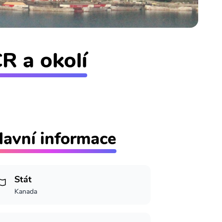
R a okolí
lavní informace
Stát
Kanada