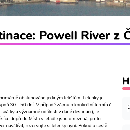
inace: Powell River z Č
H
e primárně obsluhováno jediným letištěm. Letenky je
poň 30 - 50 dní. V případě zájmu o konkrétní termín či
, svátky a významné události v dané destinaci), je
síce dopředu.Místa v letadle jsou omezená, proto
r navštívit, rezervujte si letenky nyní. Pokud o cestě