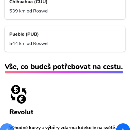
Chihuahua (CUU)
539 km od Roswell
Pueblo (PUB)
544 km od Roswell
Vše, co budeš potřebovat na cestu.
Revolut
Výhodné kurzy
a
výběry zdarma kdekoliv na světě.