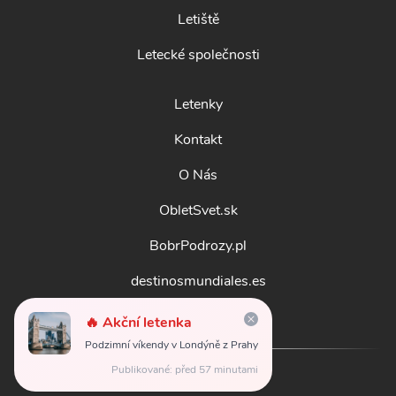
Letiště
Letecké společnosti
Letenky
Kontakt
O Nás
ObletSvet.sk
BobrPodrozy.pl
destinosmundiales.es
guidadestinazioni.it
🔥 Akční letenka
Podzimní víkendy v Londýně z Prahy
Publikované: před 57 minutami
© 2026
obletsvet.cz