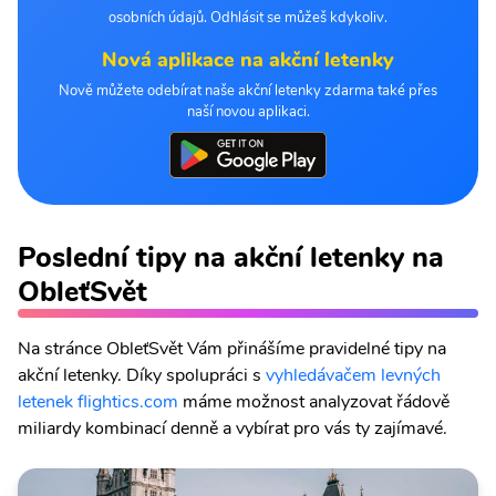
osobních údajů. Odhlásit se můžeš kdykoliv.
Nová aplikace na akční letenky
Nově můžete odebírat naše akční letenky zdarma také přes
naší novou aplikaci.
Poslední tipy na akční letenky na
ObleťSvět
Na stránce ObleťSvět Vám přinášíme pravidelné tipy na
akční letenky. Díky spolupráci s
vyhledávačem levných
letenek flightics.com
máme možnost analyzovat řádově
miliardy kombinací denně a vybírat pro vás ty zajímavé.