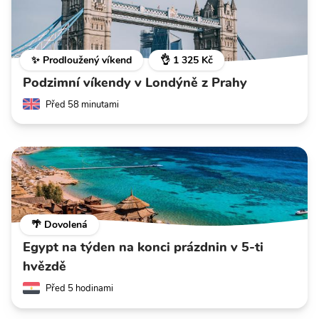
✨ Prodloužený víkend
👌 1 325 Kč
Podzimní víkendy v Londýně z Prahy
Před 58 minutami
🌴 Dovolená
Egypt na týden na konci prázdnin v 5-ti
hvězdě
Před 5 hodinami