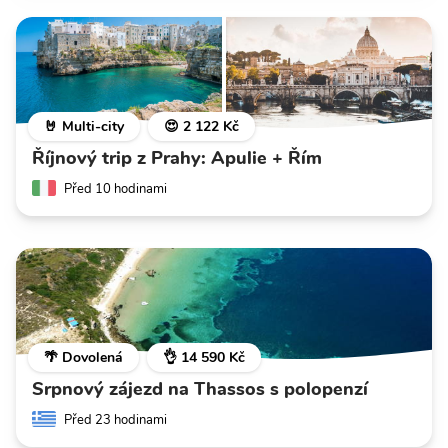
🤘 Multi-city
😍 2 122 Kč
Říjnový trip z Prahy: Apulie + Řím
Před 10 hodinami
🌴 Dovolená
👌 14 590 Kč
Srpnový zájezd na Thassos s polopenzí
Před 23 hodinami