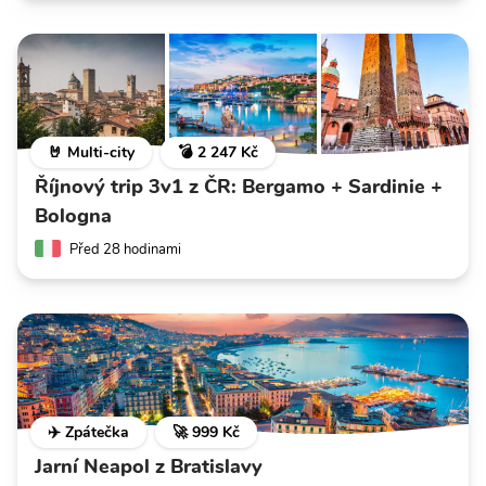
🤘 Multi-city
💣 2 247 Kč
Říjnový trip 3v1 z ČR: Bergamo + Sardinie +
Bologna
Před 28 hodinami
✈️ Zpátečka
🚀 999 Kč
Jarní Neapol z Bratislavy