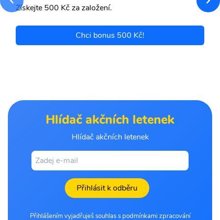
Získejte 500 Kč za založení.
Chci bonus 500 Kč!
Hlídač akčních letenek
Hlídač akčních letenek
Přihlásit k odběru
Přihlášením vyjadřuješ souhlas s podmínkami zpracování