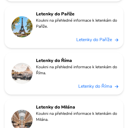
Letenky do Paříže
Koukni na přehledné informace k letenkám do
Paříže.
Letenky do Paříže
Letenky do Říma
Koukni na přehledné informace k letenkám do
Říma.
Letenky do Říma
Letenky do Milána
Koukni na přehledné informace k letenkám do
Milána.