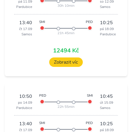
pá 11.09
so 12.09
30h 10min
Pardubice
Samos
13:40
SMI
PED
10:25
čt 17.09
pá 18.09
21h 45min
Samos
Pardubice
12494 Kč
Zobrazit víc
10:50
PED
SMI
10:45
po 14.09
út 15.09
22h 55min
Pardubice
Samos
13:40
SMI
PED
10:25
čt 17.09
pá 18.09