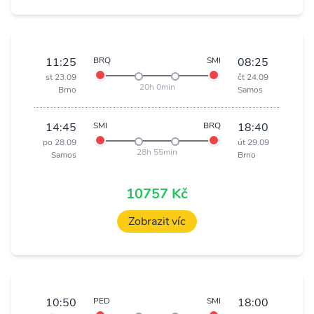
11:25
BRQ
SMI
08:25
st 23.09
čt 24.09
20h 0min
Brno
Samos
14:45
SMI
BRQ
18:40
po 28.09
út 29.09
28h 55min
Samos
Brno
10757 Kč
Zobrazit víc
10:50
PED
SMI
18:00