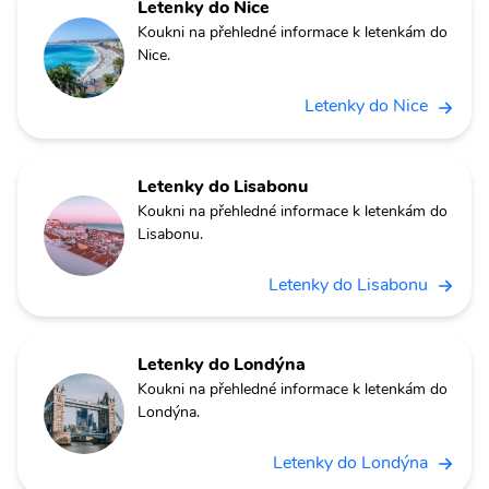
Letenky do Nice
Koukni na přehledné informace k letenkám do
Nice.
Letenky do Nice
Letenky do Lisabonu
Koukni na přehledné informace k letenkám do
Lisabonu.
Letenky do Lisabonu
Letenky do Londýna
Koukni na přehledné informace k letenkám do
Londýna.
Letenky do Londýna