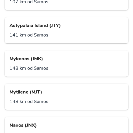
107 km od Samos
Astypalaia Island (JTY)
141 km od Samos
Mykonos (JMK)
148 km od Samos
Mytilene (MJT)
148 km od Samos
Naxos (JNX)