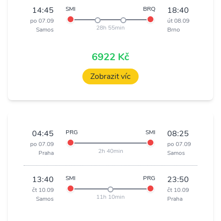
14:45
SMI
BRQ
18:40
po 07.09
út 08.09
28h 55min
Samos
Brno
6922 Kč
Zobrazit víc
04:45
PRG
SMI
08:25
po 07.09
po 07.09
2h 40min
Praha
Samos
13:40
SMI
PRG
23:50
čt 10.09
čt 10.09
11h 10min
Samos
Praha