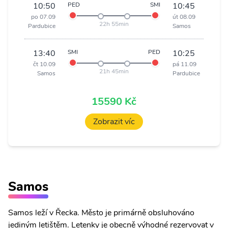
10:50
PED
SMI
10:45
po 07.09
út 08.09
22h 55min
Pardubice
Samos
13:40
SMI
PED
10:25
čt 10.09
pá 11.09
21h 45min
Samos
Pardubice
15590 Kč
Zobrazit víc
Samos
Samos leží v Řecka. Město je primárně obsluhováno
jediným letištěm. Letenky je obecně výhodné rezervovat v