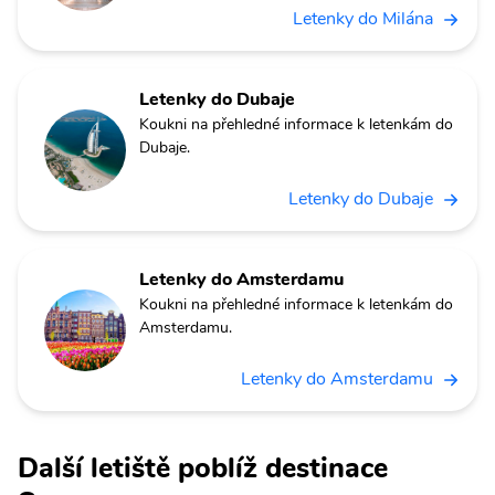
Letenky do Milána
Letenky do Dubaje
Koukni na přehledné informace k letenkám do
Dubaje.
Letenky do Dubaje
Letenky do Amsterdamu
Koukni na přehledné informace k letenkám do
Amsterdamu.
Letenky do Amsterdamu
Další letiště poblíž destinace