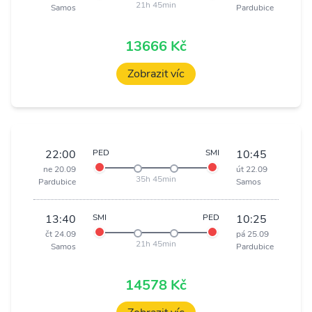
21h 45min
Samos
Pardubice
13666 Kč
Zobrazit víc
22:00
PED
SMI
10:45
ne 20.09
út 22.09
35h 45min
Pardubice
Samos
13:40
SMI
PED
10:25
čt 24.09
pá 25.09
21h 45min
Samos
Pardubice
14578 Kč