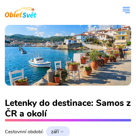
Letenky do destinace: Samos z
ČR a okolí
Cestovnní období:
září