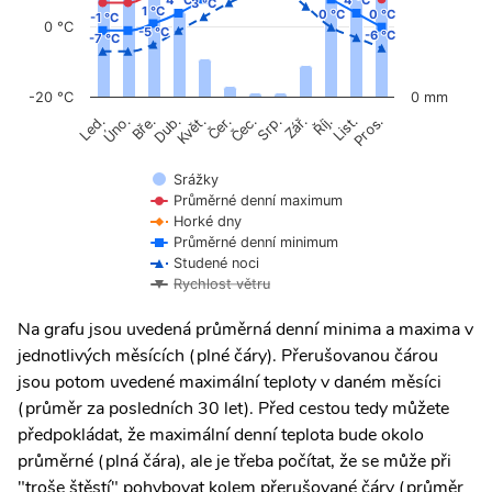
4 °C
4 °C
4 °C
4 °C
3 °C
3 °C
1 °C
1 °C
0 °C
0 °C
0 °C
0 °C
-1 °C
-1 °C
0 °C
-5 °C
-5 °C
-6 °C
-6 °C
-7 °C
-7 °C
-20 °C
0 mm
Úno.
Čer.
Čec.
Říj.
Květ.
Srp.
List.
Bře.
Zář.
Pros.
Led.
Dub.
Srážky
Průměrné denní maximum
Horké dny
Průměrné denní minimum
Studené noci
Rychlost větru
Na grafu jsou uvedená průměrná denní minima a maxima v
jednotlivých měsících (plné čáry). Přerušovanou čárou
jsou potom uvedené maximální teploty v daném měsíci
(průměr za posledních 30 let). Před cestou tedy můžete
předpokládat, že maximální denní teplota bude okolo
průměrné (plná čára), ale je třeba počítat, že se může při
"troše štěstí" pohybovat kolem přerušované čáry (průměr