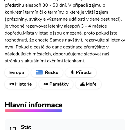
předstihu alespoň 30 - 50 dní. V případě zájmu o
konkrétní termín či o termíny, o které je větší zájem
(prázdniny, svátky a významné události v dané destinaci),
je vhodné rezervovat letenky alespoň 3 - 4 měsíce
dopředu.Místa v letadle jsou omezená, proto pokud jste
rozhodnuti, že chcete Samos navštívit, rezervujte si letenky
nyní. Pokud o cestě do dané destinace přemýšlíte v
následujících měsících, doporučujeme sledovat naši
stránku s aktuálními akčními letenkami.
Evropa
Řecko
🌲 Příroda
📜 Historie
👀 Památky
🌊 Moře
Hlavní informace
Stát