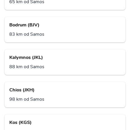
65 km od Samos
Bodrum (BJV)
83 km od Samos
Kalymnos (JKL)
88 km od Samos
Chios (JKH)
98 km od Samos
Kos (KGS)