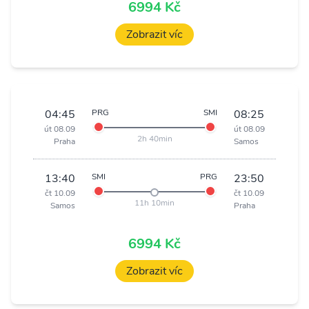
6994 Kč
Zobrazit víc
04:45
PRG
SMI
08:25
út 08.09
út 08.09
2h 40min
Praha
Samos
13:40
SMI
PRG
23:50
čt 10.09
čt 10.09
11h 10min
Samos
Praha
6994 Kč
Zobrazit víc