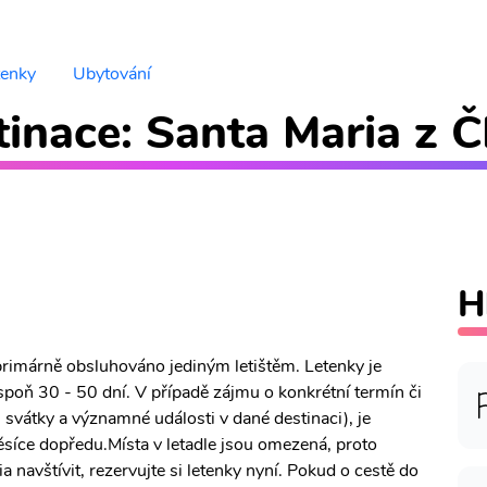
tenky
Ubytování
inace: Santa Maria z Č
H
e primárně obsluhováno jediným letištěm. Letenky je
poň 30 - 50 dní. V případě zájmu o konkrétní termín či
, svátky a významné události v dané destinaci), je
síce dopředu.Místa v letadle jsou omezená, proto
 navštívit, rezervujte si letenky nyní. Pokud o cestě do