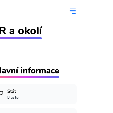
R a okolí
lavní informace
Stát
Brazílie