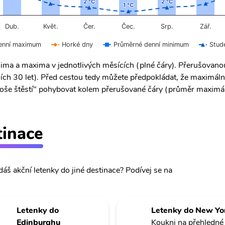
2 °C
2 °C
2 °C
2 °C
1 °C
1 °C
Čer.
Čec.
Dub.
Květ.
Srp.
Zář.
enní maximum
Horké dny
Průměrné denní minimum
Stud
ima a maxima v jednotlivých měsících (plné čáry). Přerušovan
ích 30 let). Před cestou tedy můžete předpokládat, že maximáln
 "troše štěstí" pohybovat kolem přerušované čáry (průměr maximál
tinace
dáš akční letenky do jiné destinace? Podívej se na
Letenky do
Letenky do New Yo
Edinburghu
Koukni na přehledné