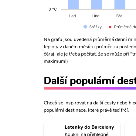
0 °C
Úno.
Led.
Bře.
Srážky
Průměrné d
Na grafu jsou uvedená průměrná denní min
teploty v daném měsíci (průměr za posledn
čára), ale je třeba počítat, že se může při
maximum!)
Další populární des
Chceš se inspirovat na další cesty nebo hle
populární destinace, které právě teď frčí.
Letenky do Barcelony
Koukni na přehledné