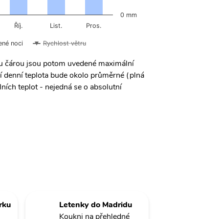
0 mm
Říj.
List.
Pros.
ené noci
Rychlost větru
ou čárou jsou potom uvedené maximální
í denní teplota bude okolo průměrné (plná
ních teplot - nejedná se o absolutní
rku
Letenky do Madridu
Koukni na přehledné