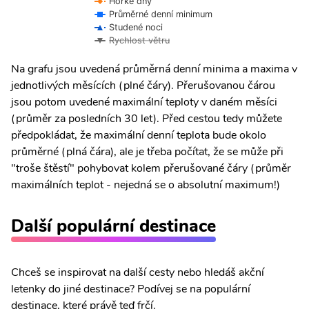
Horké dny
Průměrné denní minimum
Studené noci
Rychlost větru
Na grafu jsou uvedená průměrná denní minima a maxima v
jednotlivých měsících (plné čáry). Přerušovanou čárou
jsou potom uvedené maximální teploty v daném měsíci
(průměr za posledních 30 let). Před cestou tedy můžete
předpokládat, že maximální denní teplota bude okolo
průměrné (plná čára), ale je třeba počítat, že se může při
"troše štěstí" pohybovat kolem přerušované čáry (průměr
maximálních teplot - nejedná se o absolutní maximum!)
Další populární destinace
Chceš se inspirovat na další cesty nebo hledáš akční
letenky do jiné destinace? Podívej se na populární
destinace, které právě teď frčí.