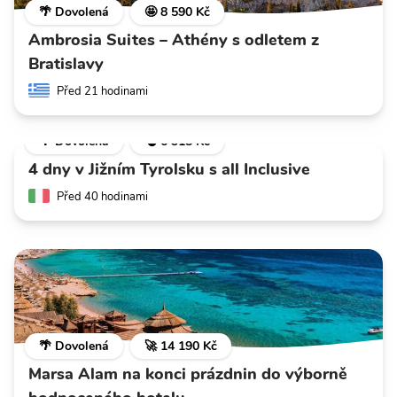
🌴 Dovolená
🤩 8 590 Kč
Ambrosia Suites – Athény s odletem z
Bratislavy
Před 21 hodinami
🌴 Dovolená
💣 6 318 Kč
4 dny v Jižním Tyrolsku s all Inclusive
Před 40 hodinami
🌴 Dovolená
🚀 14 190 Kč
Marsa Alam na konci prázdnin do výborně