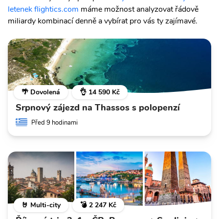
letenek flightics.com
máme možnost analyzovat řádově
miliardy kombinací denně a vybírat pro vás ty zajímavé.
🌴 Dovolená
👌 14 590 Kč
Srpnový zájezd na Thassos s polopenzí
Před 9 hodinami
🤘 Multi-city
💣 2 247 Kč