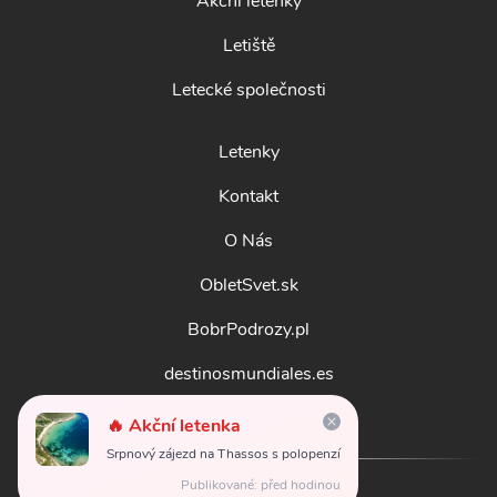
Akční letenky
Letiště
Letecké společnosti
Letenky
Kontakt
O Nás
ObletSvet.sk
BobrPodrozy.pl
destinosmundiales.es
guidadestinazioni.it
🔥 Akční letenka
Srpnový zájezd na Thassos s polopenzí
Publikované: před hodinou
© 2026
obletsvet.cz