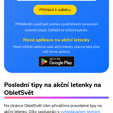
Přihlásit k odběru
Přihlášením vyjadřuješ souhlas s podmínkami zpracování
osobních údajů. Odhlásit se můžeš kdykoliv.
Nová aplikace na akční letenky
Nově můžete odebírat naše akční letenky zdarma také přes
naší novou aplikaci.
Poslední tipy na akční letenky na
ObleťSvět
Na stránce ObleťSvět Vám přinášíme pravidelné tipy na
akční letenky. Díky spolupráci s
vyhledávačem levných