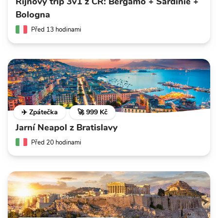
Říjnový trip 3v1 z ČR: Bergamo + Sardinie +
Bologna
Před 13 hodinami
✈️ Zpátečka
🚀 999 Kč
Jarní Neapol z Bratislavy
Před 20 hodinami