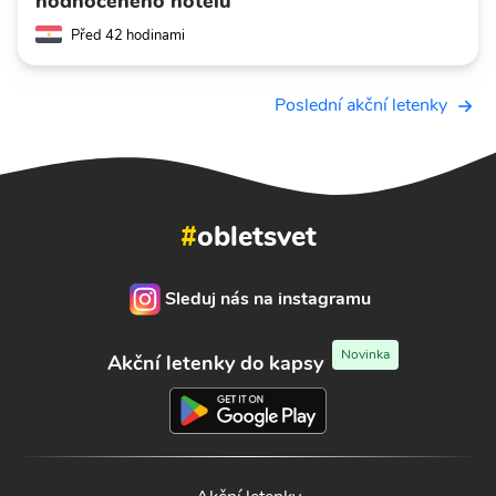
hodnoceného hotelu
Před 42 hodinami
Poslední akční letenky
#
obletsvet
Sleduj nás na instagramu
Novinka
Akční letenky do kapsy