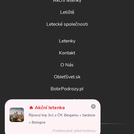
Akční letenky
Letiště
Letecké společnosti
Letenky
Kontakt
O Nás
ObletSvet.sk
BobrPodrozy.pl
destinosmundiales.es
🔥 Akční letenka
guidadestinazioni.it
Říjnový trip 3v1 z ČR: Bergamo + Sardinie
+ Bologna
Publikované: před hodinou
© 2026
obletsvet.cz