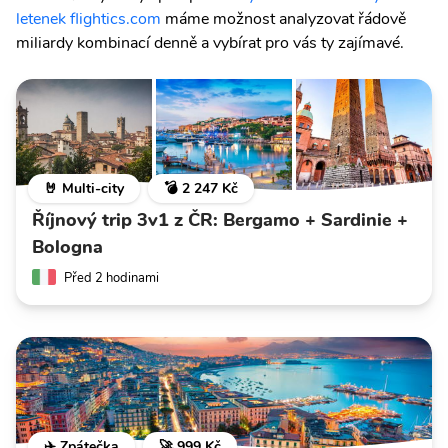
letenek flightics.com
máme možnost analyzovat řádově
miliardy kombinací denně a vybírat pro vás ty zajímavé.
🤘 Multi-city
💣 2 247 Kč
Říjnový trip 3v1 z ČR: Bergamo + Sardinie +
Bologna
Před 2 hodinami
✈️ Zpátečka
🚀 999 Kč