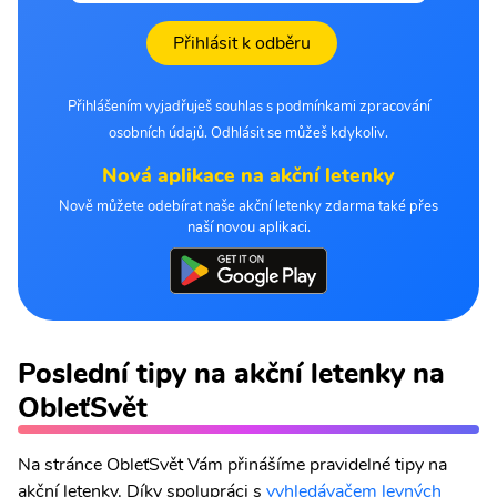
Přihlásit k odběru
Přihlášením vyjadřuješ souhlas s podmínkami zpracování
osobních údajů. Odhlásit se můžeš kdykoliv.
Nová aplikace na akční letenky
Nově můžete odebírat naše akční letenky zdarma také přes
naší novou aplikaci.
Poslední tipy na akční letenky na
ObleťSvět
Na stránce ObleťSvět Vám přinášíme pravidelné tipy na
akční letenky. Díky spolupráci s
vyhledávačem levných