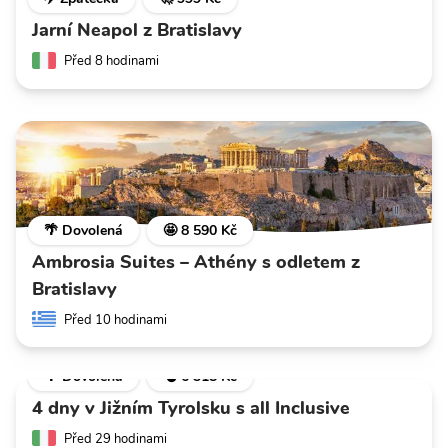
Jarní Neapol z Bratislavy
Před 8 hodinami
🌴 Dovolená
🤩 8 590 Kč
Ambrosia Suites – Athény s odletem z
Bratislavy
Před 10 hodinami
🌴 Dovolená
💣 6 318 Kč
4 dny v Jižním Tyrolsku s all Inclusive
Před 29 hodinami