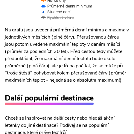
Horké dny
Průměrné denní minimum
Studené noci
Rychlost větru
Na grafu jsou uvedená průměrná denní minima a maxima v
jednotlivých měsících (plné čáry). Přerušovanou čárou
jsou potom uvedené maximální teploty v daném měsíci
(průměr za posledních 30 let). Před cestou tedy můžete
předpokládat, že maximální denní teplota bude okolo
průměrné (plná čára), ale je třeba počítat, že se může při
"troše štěstí" pohybovat kolem přerušované čáry (průměr
maximálních teplot - nejedná se o absolutní maximum!)
Další populární destinace
Chceš se inspirovat na další cesty nebo hledáš akční
letenky do jiné destinace? Podívej se na populární
destinace, které právě teď frčí.