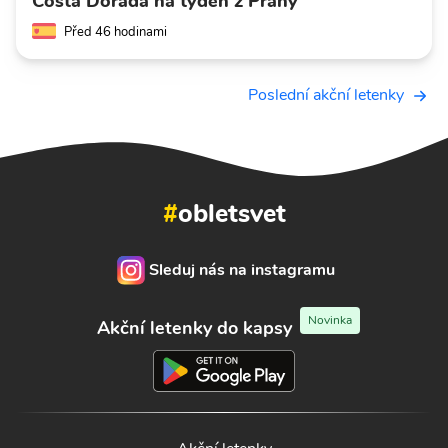
Costa Dorada na týden z Prahy
Před 46 hodinami
Poslední akční letenky
#
obletsvet
Sleduj nás na instagramu
Novinka
Akční letenky do kapsy