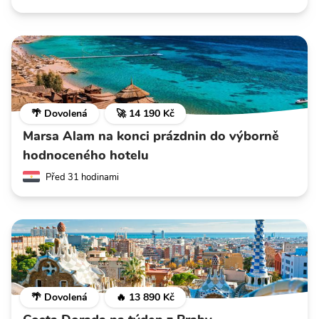
🌴 Dovolená
🚀 14 190 Kč
Marsa Alam na konci prázdnin do výborně
hodnoceného hotelu
Před 31 hodinami
🌴 Dovolená
🔥 13 890 Kč