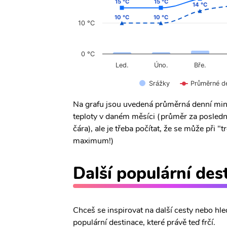
15 °C
15 °C
15 °C
15 °C
14 °C
14 °C
10 °C
10 °C
10 °C
10 °C
10 °C
0 °C
Úno.
Led.
Bře.
Srážky
Průměrné d
Na grafu jsou uvedená průměrná denní min
teploty v daném měsíci (průměr za posledn
čára), ale je třeba počítat, že se může při
maximum!)
Další populární des
Chceš se inspirovat na další cesty nebo hle
populární destinace, které právě teď frčí.