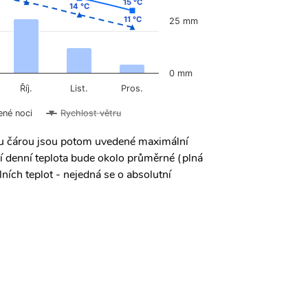
15 °C
15 °C
14 °C
14 °C
11 °C
11 °C
25 mm
0 mm
Říj.
List.
Pros.
ené noci
Rychlost větru
ou čárou jsou potom uvedené maximální
í denní teplota bude okolo průměrné (plná
ních teplot - nejedná se o absolutní