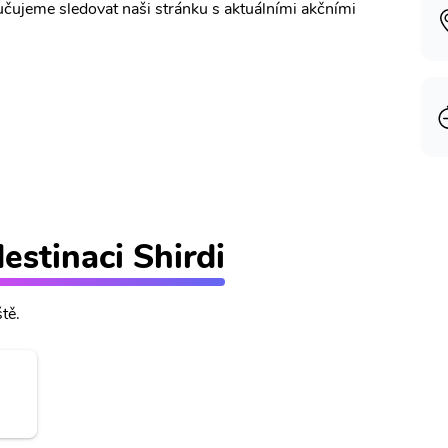
učujeme sledovat naši stránku s aktuálními akčními
destinaci Shirdi
ště.