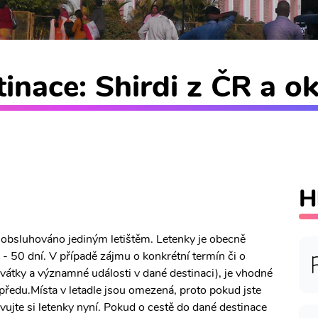
inace: Shirdi z ČR a ok
H
ně obsluhováno jediným letištěm. Letenky je obecně
- 50 dní. V případě zájmu o konkrétní termín či o
 svátky a významné události v dané destinaci), je vhodné
předu.Místa v letadle jsou omezená, proto pokud jste
rvujte si letenky nyní. Pokud o cestě do dané destinace