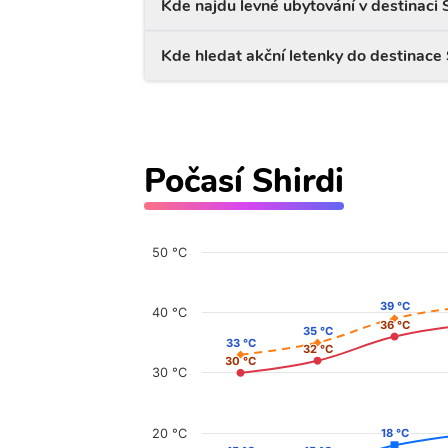
Kde najdu levné ubytování v destinaci S
Kde hledat akční letenky do destinace 
Počasí Shirdi
50 °C
39 °C
39 °C
40 °C
36 °C
36 °C
35 °C
35 °C
33 °C
33 °C
32 °C
32 °C
30 °C
30 °C
30 °C
20 °C
18 °C
18 °C