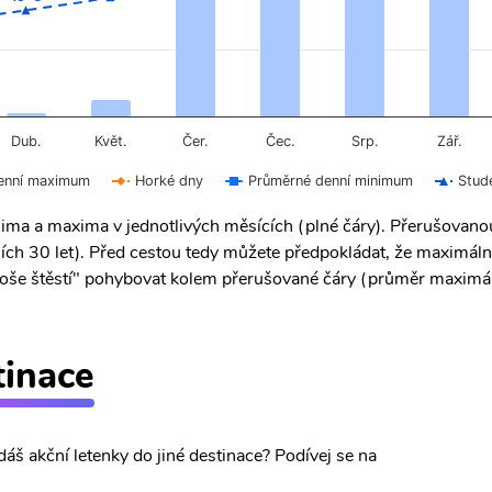
Čer.
Čec.
Dub.
Květ.
Srp.
Zář.
enní maximum
Horké dny
Průměrné denní minimum
Stud
ima a maxima v jednotlivých měsících (plné čáry). Přerušovan
ích 30 let). Před cestou tedy můžete předpokládat, že maximáln
 "troše štěstí" pohybovat kolem přerušované čáry (průměr maximál
tinace
dáš akční letenky do jiné destinace? Podívej se na