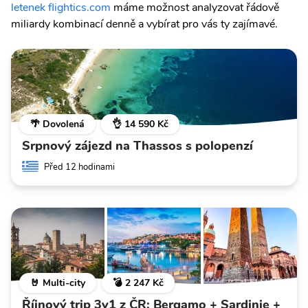
letenek flightics.com
máme možnost analyzovat řádově
miliardy kombinací denně a vybírat pro vás ty zajímavé.
🌴 Dovolená
👌 14 590 Kč
Srpnový zájezd na Thassos s polopenzí
Před 12 hodinami
🤘 Multi-city
💣 2 247 Kč
Říjnový trip 3v1 z ČR: Bergamo + Sardinie +