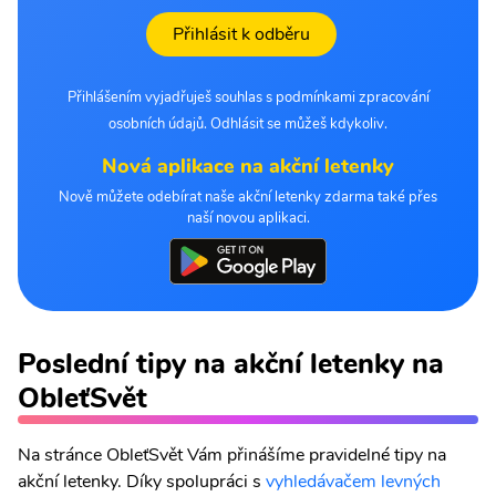
Přihlásit k odběru
Přihlášením vyjadřuješ souhlas s podmínkami zpracování
osobních údajů. Odhlásit se můžeš kdykoliv.
Nová aplikace na akční letenky
Nově můžete odebírat naše akční letenky zdarma také přes
naší novou aplikaci.
Poslední tipy na akční letenky na
ObleťSvět
Na stránce ObleťSvět Vám přinášíme pravidelné tipy na
akční letenky. Díky spolupráci s
vyhledávačem levných