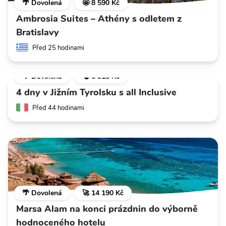
🌴 Dovolená
🤩 8 590 Kč
Ambrosia Suites – Athény s odletem z
Bratislavy
Před 25 hodinami
🌴 Dovolená
💣 6 318 Kč
4 dny v Jižním Tyrolsku s all Inclusive
Před 44 hodinami
🌴 Dovolená
🚀 14 190 Kč
Marsa Alam na konci prázdnin do výborně
hodnoceného hotelu