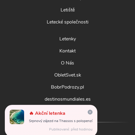
Letiště
Letecké společnosti
Letenky
Kontakt
O Nás
ObletSvet.sk
BobrPodrozy.pl
destinosmundiales.es
guidadestinazioni.it
🔥 Akční letenka
Srpnový zájezd na Thassos s polopenzí
Publikované: před hodinou
© 2026
obletsvet.cz