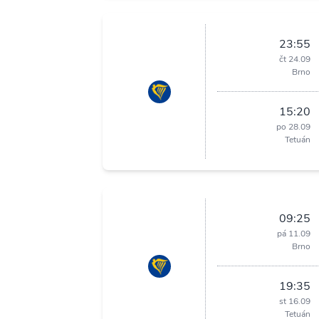
23:55
čt 24.09
Brno
15:20
po 28.09
Tetuán
09:25
pá 11.09
Brno
19:35
st 16.09
Tetuán