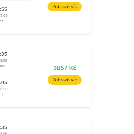
Zobrazit víc
:55
22.09
ha
:35
23.09
uán
3857 Kč
Zobrazit víc
:05
29.09
ha
:35
23.09