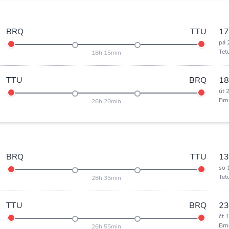
BRQ
TTU
17
pá 
Tet
18h 15min
TTU
BRQ
18
út 
Brn
26h 20min
BRQ
TTU
13
so 
Tet
28h 35min
TTU
BRQ
23
čt 
Brn
26h 55min