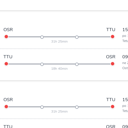
OSR
TTU
15
po 
Tet
31h 25min
TTU
OSR
09
ne 
Ost
18h 40min
OSR
TTU
15
po 
Tet
31h 25min
TTU
OSR
09