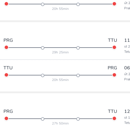
út 
Pra
20h 55min
PRG
TTU
11
st 
Tet
29h 25min
TTU
PRG
06
út 
Pra
20h 55min
PRG
TTU
12
st 
Tet
27h 50min