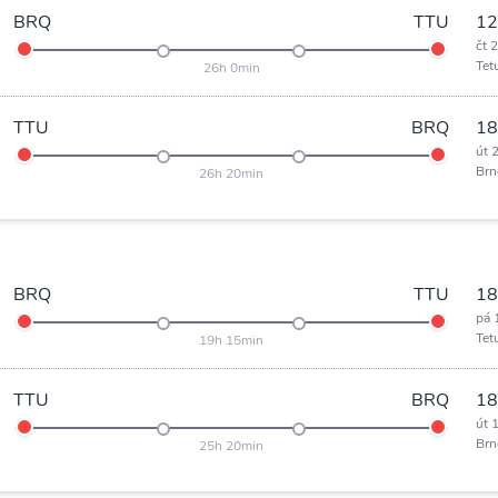
BRQ
TTU
12
čt 
Tet
26h 0min
TTU
BRQ
18
út 
Brn
26h 20min
BRQ
TTU
18
pá 
Tet
19h 15min
TTU
BRQ
18
út 
Brn
25h 20min