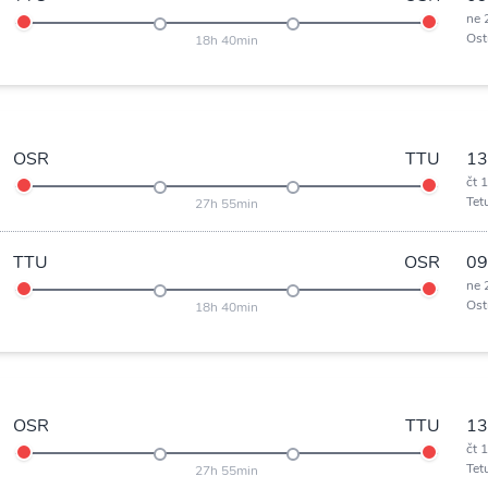
ne 
Ost
18h 40min
OSR
TTU
13
čt 
Tet
27h 55min
TTU
OSR
09
ne 
Ost
18h 40min
OSR
TTU
13
čt 
Tet
27h 55min