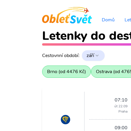
Domů
Le
Letenky do dest
Cestovnní období:
září
Brno (od 4476 Kč)
Ostrava (od 476
07:10
út 22.09
Praha
09:00