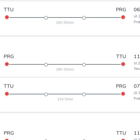
TTU
PRG
06
út 
Pra
20h 55min
PRG
TTU
11
st 
Tet
29h 25min
TTU
PRG
07
út 
Pra
21h 5min
PRG
TTU
11
st 