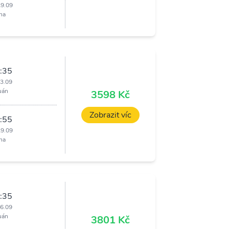
29.09
ha
:35
23.09
uán
3598 Kč
Zobrazit víc
:55
29.09
ha
:35
16.09
uán
3801 Kč