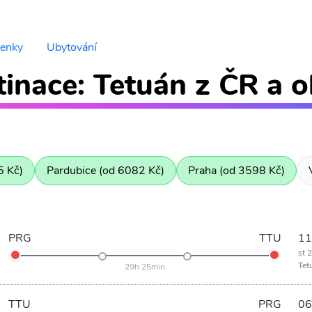
tenky
Ubytování
inace: Tetuán z ČR a o
5 Kč)
Pardubice (od 6082 Kč)
Praha (od 3598 Kč)
PRG
TTU
11
st 
Tet
29h 25min
TTU
PRG
06