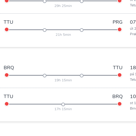
Tet
29h 25min
TTU
PRG
07
út 
Pra
21h 5min
BRQ
TTU
18
pá 
Tet
19h 15min
TTU
BRQ
10
st 
Brn
17h 15min