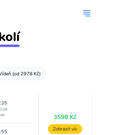
kolí
Vídeň (od 2978 Kč)
:35
23.09
uán
3598 Kč
Zobrazit víc
:55