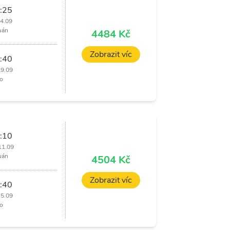
:25
24.09
uán
4484 Kč
Zobrazit víc
:40
29.09
o
:10
11.09
uán
4504 Kč
Zobrazit víc
:40
15.09
o