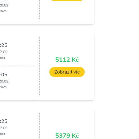
20.09
rava
:25
17.09
uán
5112 Kč
Zobrazit víc
:05
20.09
rava
:25
17.09
uán
5379 Kč