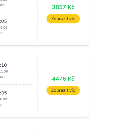
uán
3857 Kč
Zobrazit víc
:05
29.09
ha
:10
11.09
uán
4476 Kč
Zobrazit víc
:35
16.09
o