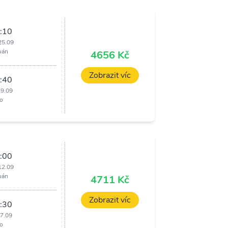
:10
25.09
uán
4656 Kč
Zobrazit víc
:40
29.09
o
:00
12.09
uán
4711 Kč
Zobrazit víc
:30
17.09
o