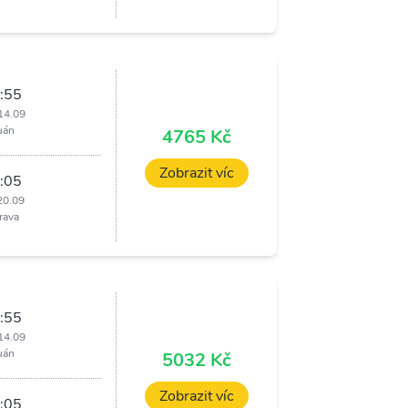
:55
14.09
uán
4765 Kč
Zobrazit víc
:05
20.09
rava
:55
14.09
uán
5032 Kč
Zobrazit víc
:05