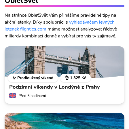
ObleťSvět
Na stránce ObleťSvět Vám přinášíme pravidelné tipy na
akční letenky. Díky spolupráci s
vyhledávačem levných
letenek flightics.com
máme možnost analyzovat řádově
miliardy kombinací denně a vybírat pro vás ty zajímavé.
✨ Prodloužený víkend
👌 1 325 Kč
Podzimní víkendy v Londýně z Prahy
Před 5 hodinami