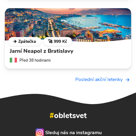
✈️ Zpátečka
🚀 999 Kč
Jarní Neapol z Bratislavy
Před 38 hodinami
Poslední akční letenky
#
obletsvet
Sleduj nás na instagramu