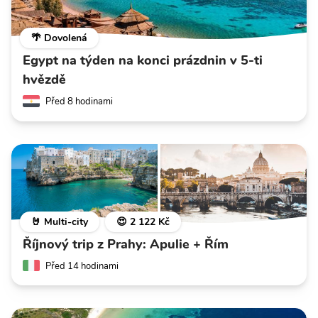
🌴 Dovolená
Egypt na týden na konci prázdnin v 5-ti
hvězdě
Před 8 hodinami
🤘 Multi-city
😍 2 122 Kč
Říjnový trip z Prahy: Apulie + Řím
Před 14 hodinami