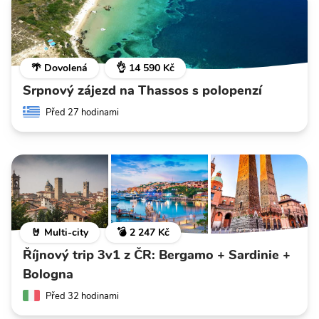
🌴 Dovolená
👌 14 590 Kč
Srpnový zájezd na Thassos s polopenzí
Před 27 hodinami
🤘 Multi-city
💣 2 247 Kč
Říjnový trip 3v1 z ČR: Bergamo + Sardinie +
Bologna
Před 32 hodinami