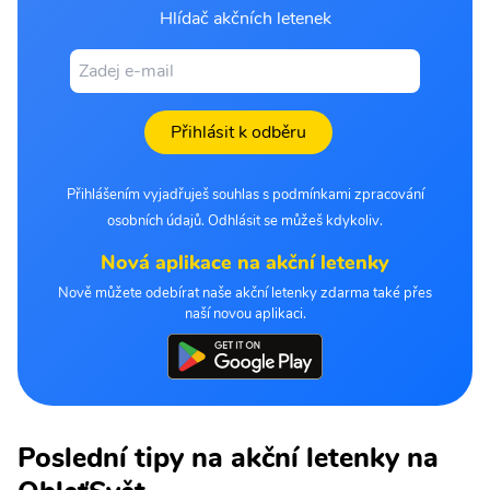
Hlídač akčních letenek
Přihlásit k odběru
Přihlášením vyjadřuješ souhlas s podmínkami zpracování
osobních údajů. Odhlásit se můžeš kdykoliv.
Nová aplikace na akční letenky
Nově můžete odebírat naše akční letenky zdarma také přes
naší novou aplikaci.
Poslední tipy na akční letenky na