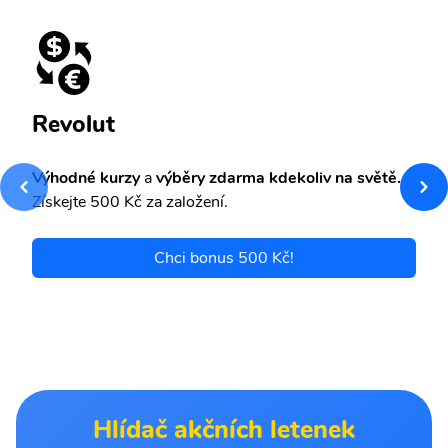
Revolut
Výhodné kurzy
a
výběry zdarma kdekoliv na světě.
Získejte 500 Kč za založení.
Chci bonus 500 Kč!
Hlídač akčních letenek