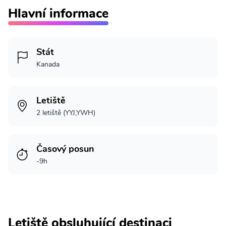
Hlavní informace
Stát
Kanada
Letiště
2 letiště (YYJ,YWH)
Časový posun
-9h
Letiště obsluhující destinaci