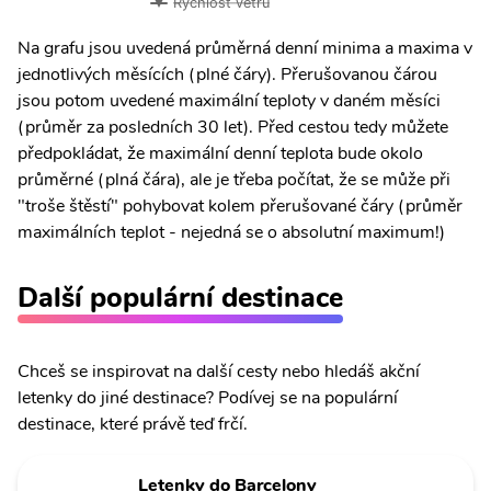
Rychlost větru
Na grafu jsou uvedená průměrná denní minima a maxima v
jednotlivých měsících (plné čáry). Přerušovanou čárou
jsou potom uvedené maximální teploty v daném měsíci
(průměr za posledních 30 let). Před cestou tedy můžete
předpokládat, že maximální denní teplota bude okolo
průměrné (plná čára), ale je třeba počítat, že se může při
"troše štěstí" pohybovat kolem přerušované čáry (průměr
maximálních teplot - nejedná se o absolutní maximum!)
Další populární destinace
Chceš se inspirovat na další cesty nebo hledáš akční
letenky do jiné destinace? Podívej se na populární
destinace, které právě teď frčí.
Letenky do Barcelony