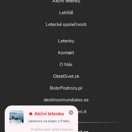
Akční letenky
Letiště
Letecké společnosti
Letenky
Kontakt
O Nás
ObletSvet.sk
BobrPodrozy.pl
destinosmundiales.es
guidadestinazioni.it
🔥 Akční letenka
Santorini na týden z Prahy
Publikované: před hodinou
© 2026
obletsvet.cz