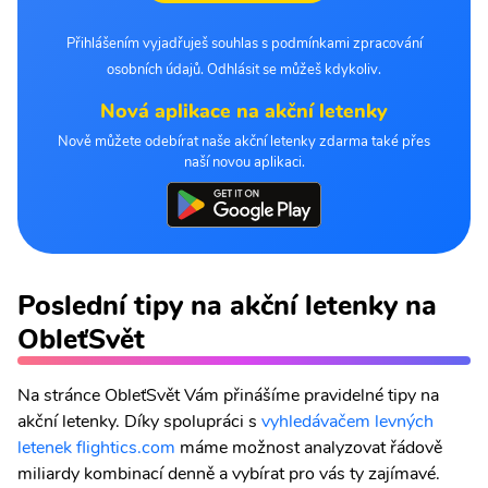
Přihlášením vyjadřuješ souhlas s podmínkami zpracování
osobních údajů. Odhlásit se můžeš kdykoliv.
Nová aplikace na akční letenky
Nově můžete odebírat naše akční letenky zdarma také přes
naší novou aplikaci.
Poslední tipy na akční letenky na
ObleťSvět
Na stránce ObleťSvět Vám přinášíme pravidelné tipy na
akční letenky. Díky spolupráci s
vyhledávačem levných
letenek flightics.com
máme možnost analyzovat řádově
miliardy kombinací denně a vybírat pro vás ty zajímavé.