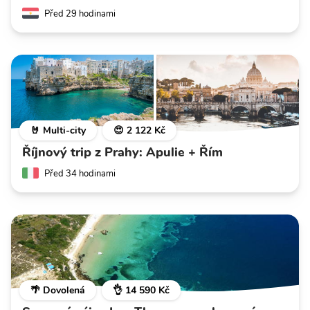
Před 29 hodinami
🤘 Multi-city
😍 2 122 Kč
Říjnový trip z Prahy: Apulie + Řím
Před 34 hodinami
🌴 Dovolená
👌 14 590 Kč