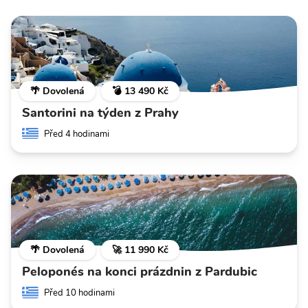
🌴 Dovolená
💣 13 490 Kč
Santorini na týden z Prahy
Před 4 hodinami
🌴 Dovolená
🚀 11 990 Kč
Peloponés na konci prázdnin z Pardubic
Před 10 hodinami