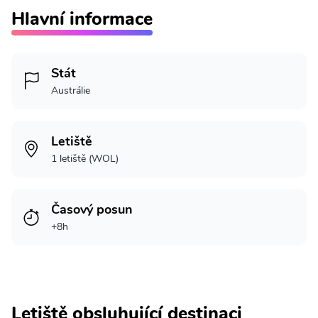
Hlavní informace
Stát
Austrálie
Letiště
1 letiště (WOL)
Časový posun
+8h
Letiště obsluhující destinaci