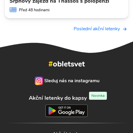
Srpnový zájezd na Thassos s polopenzí
Před 48 hodinami
Poslední akční letenky
#
obletsvet
Sleduj nás na instagramu
Novinka
Akční letenky do kapsy