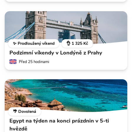
✨ Prodloužený víkend
👌 1 325 Kč
Podzimní víkendy v Londýně z Prahy
Před 25 hodinami
🌴 Dovolená
Egypt na týden na konci prázdnin v 5-ti
hvězdě