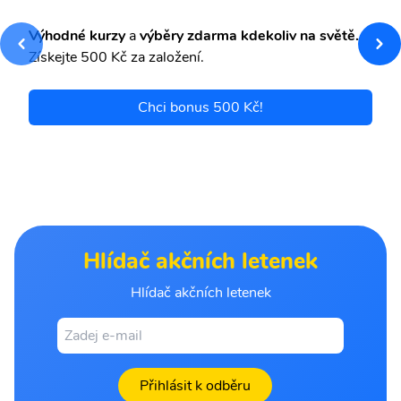
Výhodné kurzy
a
výběry zdarma kdekoliv na světě.
Získejte 500 Kč za založení.
Chci bonus 500 Kč!
Hlídač akčních letenek
Hlídač akčních letenek
Přihlásit k odběru