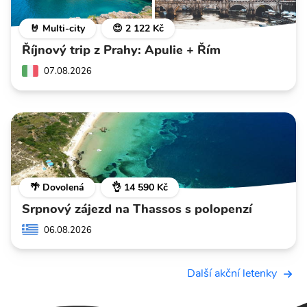
🤘 Multi-city
😍 2 122 Kč
Říjnový trip z Prahy: Apulie + Řím
07.08.2026
🌴 Dovolená
👌 14 590 Kč
Srpnový zájezd na Thassos s polopenzí
06.08.2026
Další akční letenky