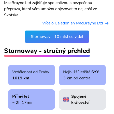
MacBrayne Ltd zajišťuje spolehlivou a bezpečnou
přepravu, která vám umožní objevovat to nejlepší ze
Skotska.
Více o Caledonian MacBrayne Ltd
Stornoway - 10 míst co vidět
Stornoway - stručný přehled
Vzdálenost od Prahy
Nejbližší letiště
SYY
1619 km
3 km
od centra
Přímý let
Spojené
~ 2h 17min
království