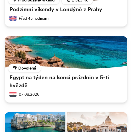
✨ Prodloužený víkend
👌 1 325 Kč
Podzimní víkendy v Londýně z Prahy
Před 45 hodinami
🌴 Dovolená
Egypt na týden na konci prázdnin v 5-ti
hvězdě
07.08.2026