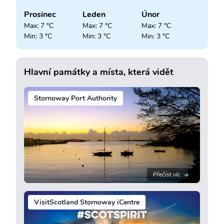
Prosinec
Leden
Únor
Max: 7 °C
Max: 7 °C
Max: 7 °C
Min: 3 °C
Min: 3 °C
Min: 3 °C
Hlavní památky a místa, která vidět
Stornoway Port Authority
Přečíst víc
VisitScotland Stornoway iCentre