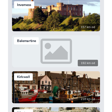
Inverness
157 km od
Balemartine
192 km od
Kirkwall
218 km od