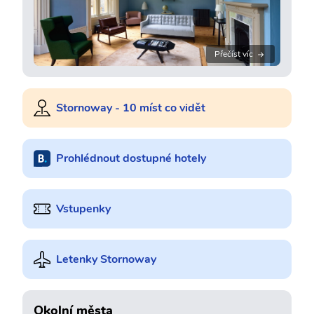
Přečíst víc
Stornoway - 10 míst co vidět
Prohlédnout dostupné hotely
Vstupenky
Letenky Stornoway
Okolní města