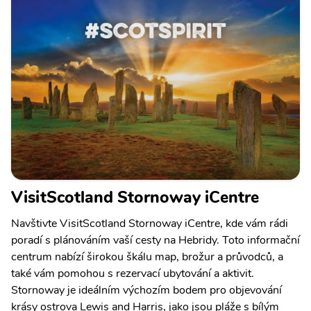
VisitScotland Stornoway iCentre
Navštivte VisitScotland Stornoway iCentre, kde vám rádi
poradí s plánováním vaší cesty na Hebridy. Toto informační
centrum nabízí širokou škálu map, brožur a průvodců, a
také vám pomohou s rezervací ubytování a aktivit.
Stornoway je ideálním výchozím bodem pro objevování
krásy ostrova Lewis and Harris, jako jsou pláže s bílým