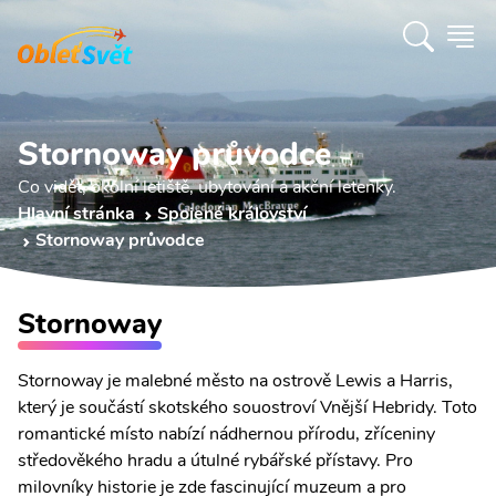
Stornoway průvodce
Co vidět, okolní letiště, ubytování a akční letenky.
Hlavní stránka
Spojené království
Stornoway průvodce
Stornoway
Stornoway je malebné město na ostrově Lewis a Harris,
který je součástí skotského souostroví Vnější Hebridy. Toto
romantické místo nabízí nádhernou přírodu, zříceniny
středověkého hradu a útulné rybářské přístavy. Pro
milovníky historie je zde fascinující muzeum a pro