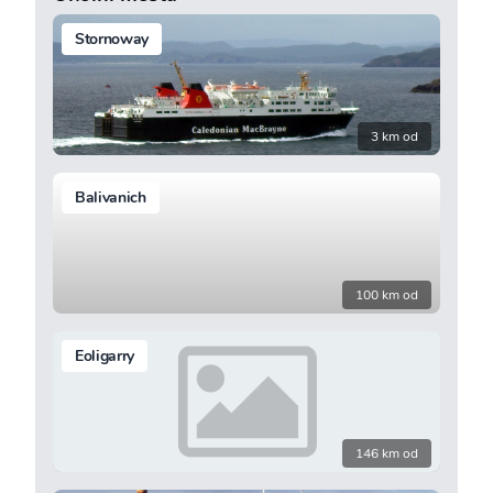
Stornoway
3 km od
Balivanich
100 km od
Eoligarry
146 km od