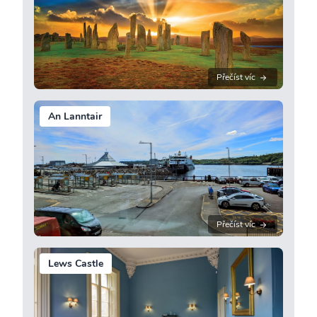
Přečíst víc
An Lanntair
Přečíst víc
Lews Castle