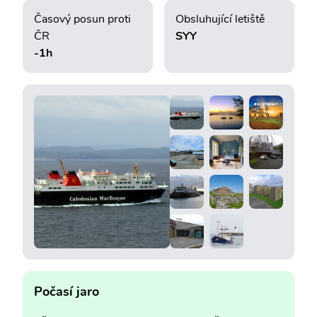
Časový posun proti
Obsluhující letiště
ČR
SYY
-1h
Počasí jaro