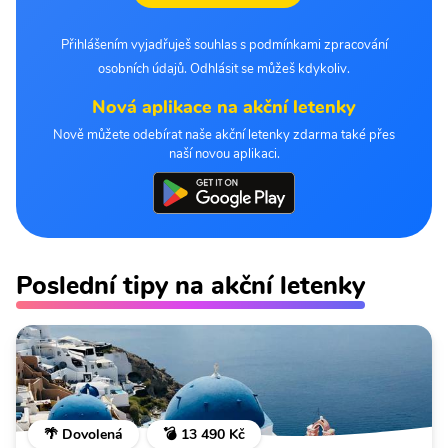
Přihlášením vyjadřuješ souhlas s podmínkami zpracování
osobních údajů. Odhlásit se můžeš kdykoliv.
Nová aplikace na akční letenky
Nově můžete odebírat naše akční letenky zdarma také přes
naší novou aplikaci.
Poslední tipy na akční letenky
🌴 Dovolená
💣 13 490 Kč