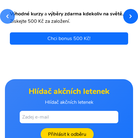
Výhodné kurzy
a
výběry zdarma kdekoliv na světě.
Získejte 500 Kč za založení.
Chci bonus 500 Kč!
Hlídač akčních letenek
Hlídač akčních letenek
Přihlásit k odběru