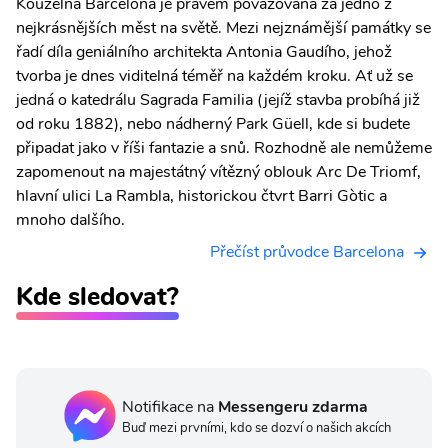
Kouzelná Barcelona je právem považována za jedno z
nejkrásnějších měst na světě. Mezi nejznámější památky se
řadí díla geniálního architekta Antonia Gaudího, jehož
tvorba je dnes viditelná téměř na každém kroku. Ať už se
jedná o katedrálu Sagrada Familia (jejíž stavba probíhá již
od roku 1882), nebo nádherný Park Güell, kde si budete
připadat jako v říši fantazie a snů. Rozhodně ale nemůžeme
zapomenout na majestátný vítězný oblouk Arc De Triomf,
hlavní ulici La Rambla, historickou čtvrt Barri Gòtic a
mnoho dalšího.
Přečíst průvodce Barcelona
Kde sledovat?
Notifikace na
Messengeru zdarma
Buď mezi prvními, kdo se dozví o našich akcích