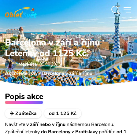
Barcelona v září a říjnu
Letenky od 1125 Kč.
Markéta
05.06 2026
Akční letenky
Barcelona v září a říjnu
Popis akce
✈️ Zpátečka
od 1 125 Kč
Navštivte
v září nebo v říjnu
nádhernou Barcelonu.
Zpáteční letenky
do Barcelony z Bratislavy
pořídíte
od 1