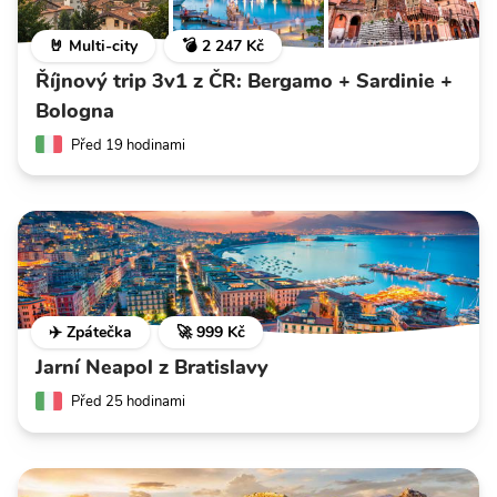
🤘 Multi-city
💣 2 247 Kč
Říjnový trip 3v1 z ČR: Bergamo + Sardinie +
Bologna
Před 19 hodinami
✈️ Zpátečka
🚀 999 Kč
Jarní Neapol z Bratislavy
Před 25 hodinami