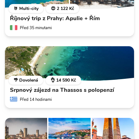
🤘 Multi-city
😍 2 122 Kč
Říjnový trip z Prahy: Apulie + Řím
Před 35 minutami
🌴 Dovolená
👌 14 590 Kč
Srpnový zájezd na Thassos s polopenzí
Před 14 hodinami