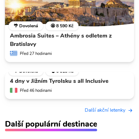
🌴 Dovolená
🤩 8 590 Kč
Ambrosia Suites – Athény s odletem z
Bratislavy
Před 27 hodinami
🌴 Dovolená
💣 6 318 Kč
4 dny v Jižním Tyrolsku s all Inclusive
Před 46 hodinami
Další akční letenky
Další populární destinace