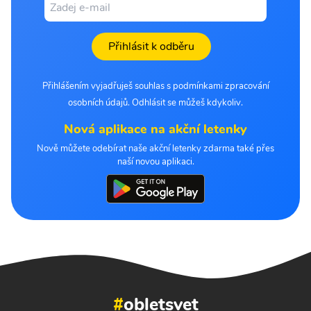
Přihlásit k odběru
Přihlášením vyjadřuješ souhlas s podmínkami zpracování
osobních údajů. Odhlásit se můžeš kdykoliv.
Nová aplikace na akční letenky
Nově můžete odebírat naše akční letenky zdarma také přes
naší novou aplikaci.
#
obletsvet