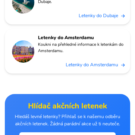
Dubaje.
Letenky do Dubaje
Letenky do Amsterdamu
Koukni na přehledné informace k letenkám do
Amsterdamu.
Letenky do Amsterdamu
Hlídač akčních letenek
Hledáš levné letenky? Přihlaš se k našemu odběru
akčních letenek. Žádná parádní akce už ti neuteče.