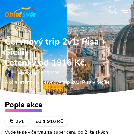
Červnový trip 2v1: Pisa +
Sicílie
Letenky od 1916 Kč.
Markéta
18.05 2026
Akční letenky
Červnový trip 2v1: Pisa + Sicílie
Popis akce
🤘 2v1
od 1 916 Kč
Vydejte se
v červnu
za super cenu do
2 italských