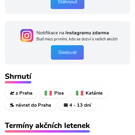
Stáhnout
Notifikace na
Instagramu zdarma
Buď mezi prvními, kdo se dozví o našich akcích
Sledovat
Shrnutí
🛫 z Praha
Pisa
Katánie
🛬 návrat do Praha
📅 4 - 13 dní
Termíny akčních letenek