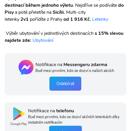
destinací během jednoho výletu
. Nejdříve se podíváte
do
Pisy
a poté přeletíte na
Sicílii.
Multi-city
letenky
2v1
pořídíte z Prahy
od 1 916 Kč.
Letenky
Výběr ubytování v jednotlivých destinacích
s 15% slevou
najdete zde:
Ubytování
Notifikace na
Messengeru zdarma
Buď mezi prvními, kdo se dozví o našich akcích
Odebírat
Notifikace na
telefonu
Buď mezi prvními, kdo se dozví akčních letenkách díky
instatním notifikacím