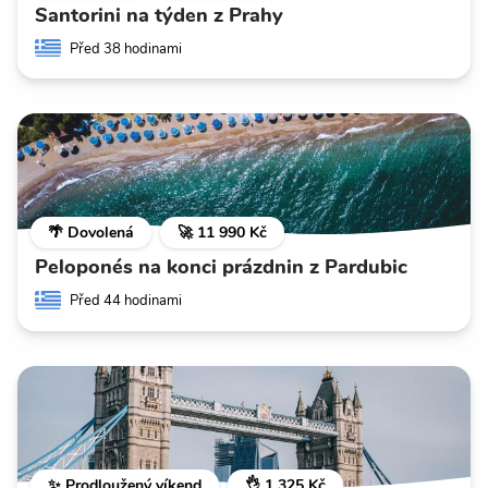
Santorini na týden z Prahy
Před 38 hodinami
🌴 Dovolená
🚀 11 990 Kč
Peloponés na konci prázdnin z Pardubic
Před 44 hodinami
✨ Prodloužený víkend
👌 1 325 Kč