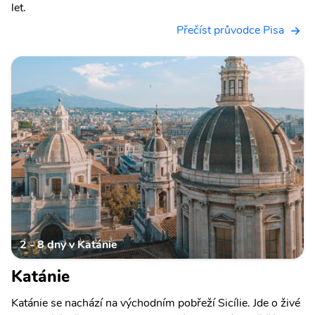
let.
Přečíst průvodce Pisa
2 - 8 dny v Katánie
Katánie
Katánie se nachází na východním pobřeží Sicílie. Jde o živé