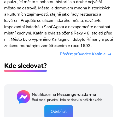
a pulzující město s bohatou historií a o druhé největší
město na ostrově. Město je domovem mnoha historických
a kulturních zajímavostí, stejně jako řady restaurací a
kaváren. Projděte se ulicemi starého města, navštivte
impozantní katedrálu Sant’Agata a nezapomeňte ochutnat
místní kuchyni. Katánie byla založená Řeky v 8. století před
n.l. Město bylo vypleněno Kartaginci, dobyto Římany a poté
zničeno mohutným zemětřesením v roce 1693.
Přečíst průvodce Katánie
Kde sledovat?
Notifikace na
Messengeru zdarma
Buď mezi prvními, kdo se dozví o našich akcích
Odebírat