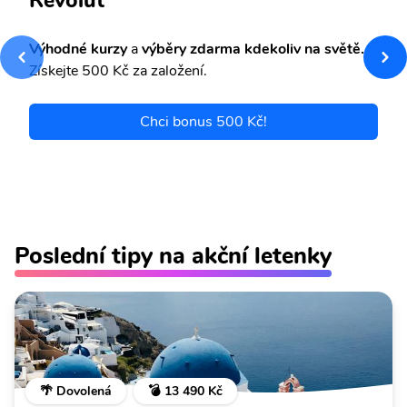
Revolut
Výhodné kurzy
a
výběry zdarma kdekoliv na světě.
Získejte 500 Kč za založení.
Chci bonus 500 Kč!
Poslední tipy na akční letenky
🌴 Dovolená
💣 13 490 Kč