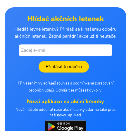
Hlídač akčních letenek
Hledáš levné letenky? Přihlaš se k našemu odběru
akčních letenek. Žádná parádní akce už ti neuteče.
Přihlásit k odběru
Přihlášením vyjadřuješ souhlas s podmínkami zpracování
osobních údajů. Odhlásit se můžeš kdykoliv.
Nová aplikace na akční letenky
Nově můžete odebírat naše akční letenky zdarma také přes
naší novou aplikaci.