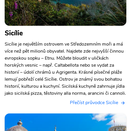
Sicílie
Sicílie je největším ostrovem ve Středozemním moři a má
více než pět milionů obyvatel. Najdete zde nejvyšší činnou
evropskou sopku – Etnu. Můžete bloudit v uličkách
horských vesnic – např. Caltabellota nebo se vydat za
historií – údolí chrámů u Agrigenta. Krásné písečné pláže
lemují pobřeží celé Sicílie. Ostrov je známý svou bohatou
historií, kulturou a kuchyní. Sicilská kuchyně zahrnuje jídla
jako sicilská pizza, těstoviny alla norma, arancini či cannoli.
Přečíst průvodce Sicílie