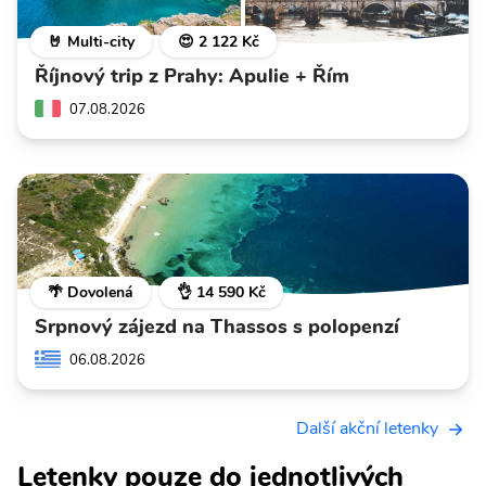
🤘 Multi-city
😍 2 122 Kč
Říjnový trip z Prahy: Apulie + Řím
07.08.2026
🌴 Dovolená
👌 14 590 Kč
Srpnový zájezd na Thassos s polopenzí
06.08.2026
Další akční letenky
Letenky pouze do jednotlivých