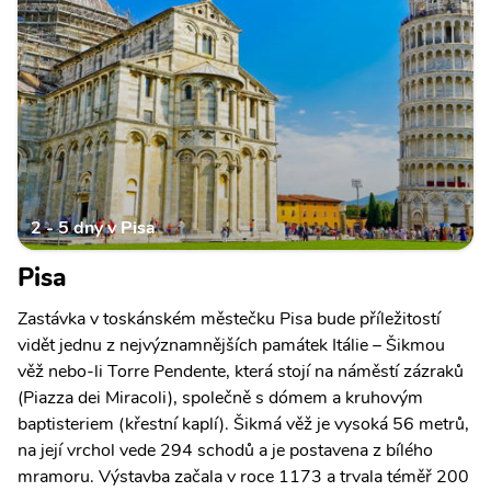
2 - 5 dny v Pisa
Pisa
Zastávka v toskánském městečku Pisa bude příležitostí
vidět jednu z nejvýznamnějších památek Itálie – Šikmou
věž nebo-li Torre Pendente, která stojí na náměstí zázraků
(Piazza dei Miracoli), společně s dómem a kruhovým
baptisteriem (křestní kaplí). Šikmá věž je vysoká 56 metrů,
na její vrchol vede 294 schodů a je postavena z bílého
mramoru. Výstavba začala v roce 1173 a trvala téměř 200