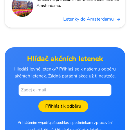
Amsterdamu.
Letenky do Amsterdamu
Hlídač akčních letenek
Hledáš levné letenky? Přihlaš se k našemu odběru
akčních letenek. Žádná parádní akce už ti neuteče.
Přihlásit k odběru
Přihlášením vyjadřuješ souhlas s podmínkami zpracování
osobních údajů. Odhlásit se můžeš kdykoliv.