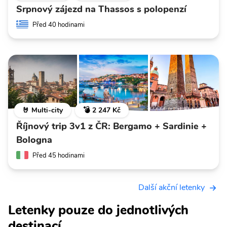
Srpnový zájezd na Thassos s polopenzí
Před 40 hodinami
🤘 Multi-city
💣 2 247 Kč
Říjnový trip 3v1 z ČR: Bergamo + Sardinie +
Bologna
Před 45 hodinami
Další akční letenky
Letenky pouze do jednotlivých
destinací