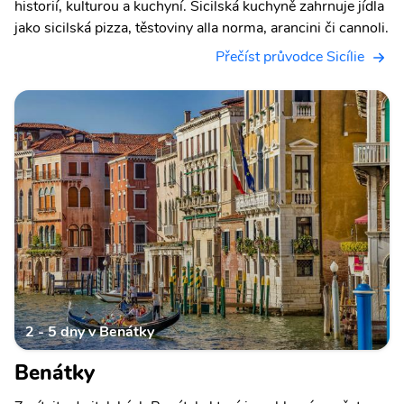
historií, kulturou a kuchyní. Sicilská kuchyně zahrnuje jídla
jako sicilská pizza, těstoviny alla norma, arancini či cannoli.
Přečíst průvodce Sicílie
2 - 5 dny v Benátky
Benátky