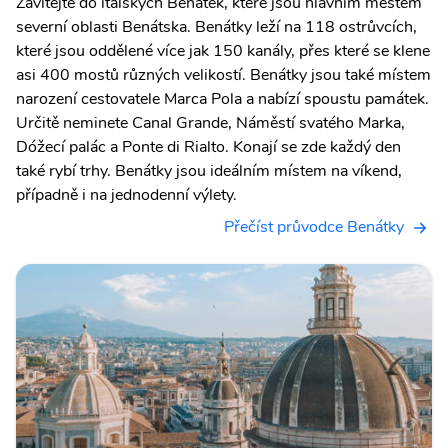
Zavítejte do italských Benátek, které jsou hlavním městem
severní oblasti Benátska. Benátky leží na 118 ostrůvcích,
které jsou oddělené více jak 150 kanály, přes které se klene
asi 400 mostů různých velikostí. Benátky jsou také místem
narození cestovatele Marca Pola a nabízí spoustu památek.
Určitě neminete Canal Grande, Náměstí svatého Marka,
Dóžecí palác a Ponte di Rialto. Konají se zde každý den
také rybí trhy. Benátky jsou ideálním místem na víkend,
případně i na jednodenní výlety.
Přečíst průvodce Benátky