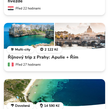
hvězdě
Před 22 hodinami
🤘 Multi-city
😍 2 122 Kč
Říjnový trip z Prahy: Apulie + Řím
Před 27 hodinami
🌴 Dovolená
👌 14 590 Kč