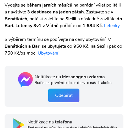
Vydejte se
během jarních měsíců
na parádní výlet po Itálii
a navštivte
3 destinace na jeden zátah.
Zastavíte se
v
Benátkách,
poté si zaletíte na
Sicílii
a následně zavítáte
do
Bari.
Letenky 3v1 z Vídně
pořídíte od
1 684 Kč.
Letenky
S výběrem termínu se podívejte na ceny ubytování. V
Benátkách a Bari
se ubytujete od 950 Kč,
na Sicílii
pak od
750 Kč/os./noc.
Ubytování
Notifikace na
Messengeru zdarma
Buď mezi prvními, kdo se dozví o našich akcích
Odebírat
Notifikace na
telefonu