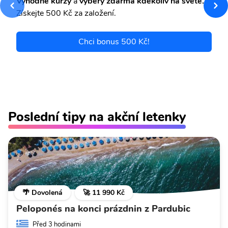
Výhodné kurzy
a
výběry zdarma kdekoliv na světě.
Získejte 500 Kč za založení.
Chci bonus 500 Kč!
Poslední tipy na akční letenky
🌴 Dovolená
🚀 11 990 Kč
Peloponés na konci prázdnin z Pardubic
Před 3 hodinami