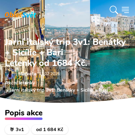
Jarní italský trip 3v1: Benátky
+ Sicílie + Bari
Letenky od 1684 Kč.
Markéta
11.02 2026
Akční letenky
Jarní italský trip 3v1: Benátky + Sicílie + Bari
Popis akce
🤘 3v1
od 1 684 Kč