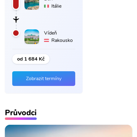
Itálie
Vídeň
Rakousko
od 1 684 Kč
Zobrazit termíny
Průvodci