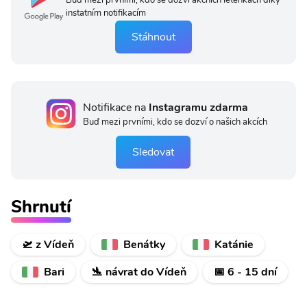
Buď mezi prvními, kdo se dozví akčních letenkách díky
instatním notifikacím
Stáhnout
Notifikace na
Instagramu zdarma
Buď mezi prvními, kdo se dozví o našich akcích
Sledovat
Shrnutí
🛫 z Vídeň
Benátky
Katánie
Bari
🛬 návrat do Vídeň
📅 6 - 15 dní