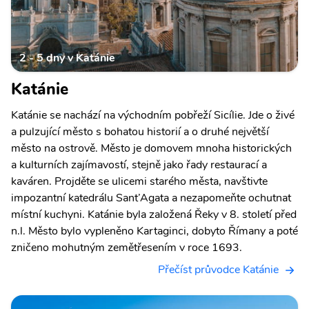
2 - 5 dny v Katánie
Katánie
Katánie se nachází na východním pobřeží Sicílie. Jde o živé
a pulzující město s bohatou historií a o druhé největší
město na ostrově. Město je domovem mnoha historických
a kulturních zajímavostí, stejně jako řady restaurací a
kaváren. Projděte se ulicemi starého města, navštivte
impozantní katedrálu Sant’Agata a nezapomeňte ochutnat
místní kuchyni. Katánie byla založená Řeky v 8. století před
n.l. Město bylo vypleněno Kartaginci, dobyto Římany a poté
zničeno mohutným zemětřesením v roce 1693.
Přečíst průvodce Katánie