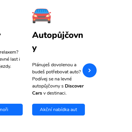
y
Autopůjčovn
Pojištění
y
 relaxem?
Máme pro Vás
sle
evné last i
výši 50%
na cest
Plánuješ dovolenou a
jezdy.
pojištění a případ
budeš potřebovat auto?
storno.
Podívej se na levné
autopůjčovny s
Discover
Cars
v destinaci.
moři
Akční nabídka aut
Chci se pojis