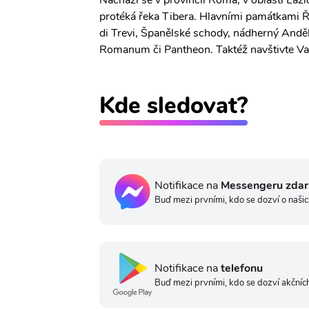
Nachází se v provincii Roma, v oblasti Lazi
protéká řeka Tibera. Hlavními památkami 
di Trevi, Španělské schody, nádherný Andě
Romanum či Pantheon. Taktéž navštivte Vati
Kde sledovat?
Notifikace na
Messengeru zda
Buď mezi prvními, kdo se dozví o našic
Notifikace na
telefonu
Buď mezi prvními, kdo se dozví akčních