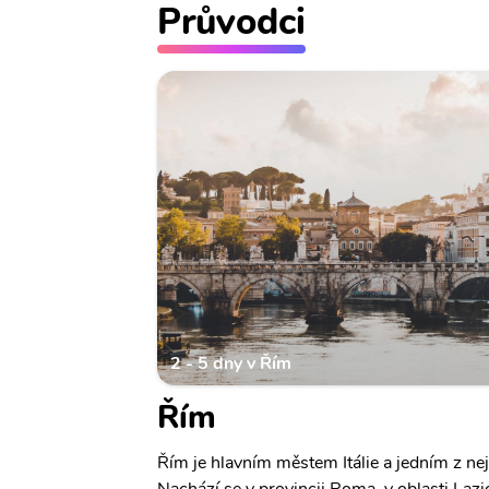
Průvodci
2 - 5 dny v Řím
Řím
Řím je hlavním městem Itálie a jedním z ne