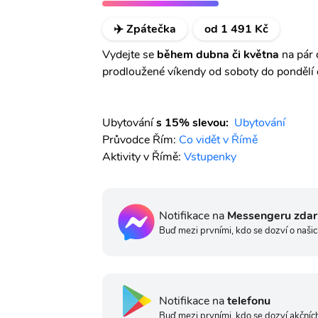
✈️ Zpátečka
od 1 491 Kč
Vydejte se
během dubna či května
na pár
prodloužené víkendy od soboty do pondělí č
Ubytování
s 15% slevou:
Ubytování
Průvodce Řím:
Co vidět v Římě
Aktivity v Římě:
Vstupenky
Notifikace na
Messengeru zda
Buď mezi prvními, kdo se dozví o našic
Notifikace na
telefonu
Buď mezi prvními, kdo se dozví akčních