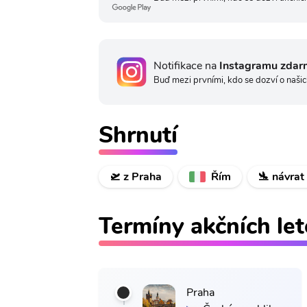
Notifikace na
Instagramu zdar
Buď mezi prvními, kdo se dozví o našic
Shrnutí
🛫 z Praha
Řím
🛬 návrat
Termíny akčních le
Praha