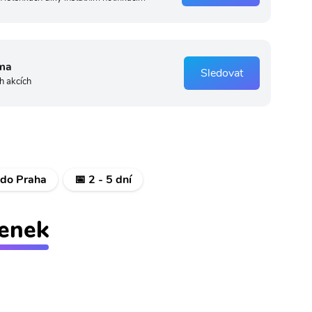
ma
Sledovat
h akcích
 do Praha
📅 2 - 5 dní
tenek