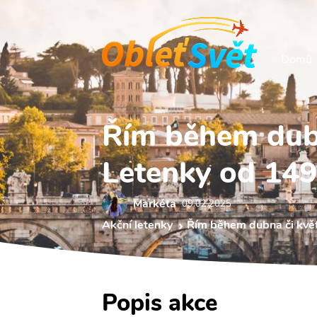
Domů
Řím během dubn
Letenky od 149
Markéta
09.02 2025
Akční letenky
Řím během dubna či květ
Popis akce