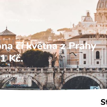
Letenky
Ubytování
a či května z Prahy
1 Kč.
na z Prahy
S