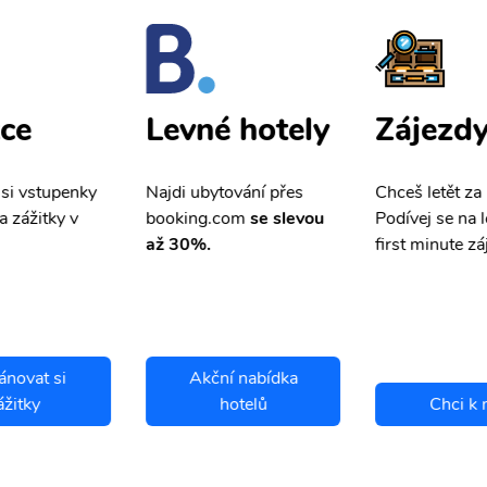
ce
Zájezd
Levné hotely
 si vstupenky
Chceš letět za
Najdi ubytování přes
a zážitky v
Podívej se na l
booking.com
se slevou
first minute zá
až 30%.
ánovat si
Akční nabídka
ážitky
hotelů
Chci k 