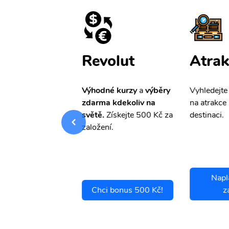
ištění
Revolut
Atrak
pro Vás
slevu ve
Výhodné kurzy
a
výběry
Vyhledejte
0%
na cestovní
zdarma kdekoliv na
na atrakce 
ní a případné
světě.
Získejte 500 Kč za
destinaci.
.
založení.
Napl
ci se pojistit
Chci bonus 500 Kč!
z