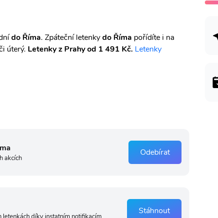
 dní
do Říma
. Zpáteční letenky
do Říma
pořídíte i na
i úterý.
Letenky z Prahy od 1 491 Kč.
Letenky
rma
Odebírat
h akcích
Stáhnout
 letenkách díky instatním notifikacím