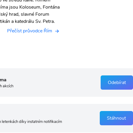
o ve středu Itálie. Římem
Říma jsou Koloseum, Fontána
lský hrad, slavné Forum
kán a katedrálu Sv. Petra.
Přečíst průvodce Řím
rma
Odebírat
h akcích
Stáhnout
 letenkách díky instatním notifikacím