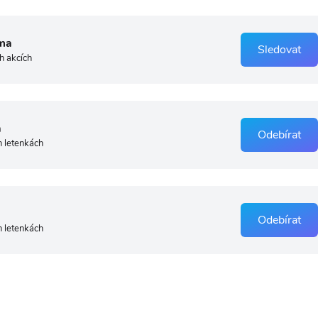
ma
Sledovat
h akcích
a
Odebírat
h letenkách
Odebírat
h letenkách