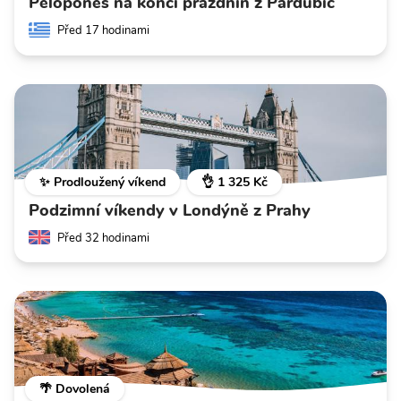
Peloponés na konci prázdnin z Pardubic
Před 17 hodinami
✨ Prodloužený víkend
👌 1 325 Kč
Podzimní víkendy v Londýně z Prahy
Před 32 hodinami
🌴 Dovolená