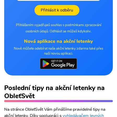
Přihlásit k odběru
Přihlášením vyjadřuješ souhlas s podmínkami zpracování
osobních údajů. Odhlásit se můžeš kdykoliv.
Nová aplikace na akční letenky
Nově můžete odebírat naše akční letenky zdarma také přes
naší novou aplikaci.
Poslední tipy na akční letenky na
ObleťSvět
Na stránce ObleťSvět Vám přinášíme pravidelné tipy na
akční letenky. Díky spolupráci s
vyhledávačem levných