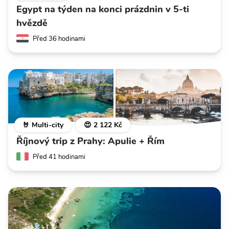
Egypt na týden na konci prázdnin v 5-ti
hvězdě
Před 36 hodinami
🤘 Multi-city
😍 2 122 Kč
Říjnový trip z Prahy: Apulie + Řím
Před 41 hodinami