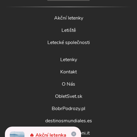
Akční letenky
Letiště
Letecké společnosti
Letenky
Kontakt
O Nás
ObletSvet.sk
BobrPodrozy.pl
destinosmundiales.es
guidadestinazioni.it
🔥 Akční letenka