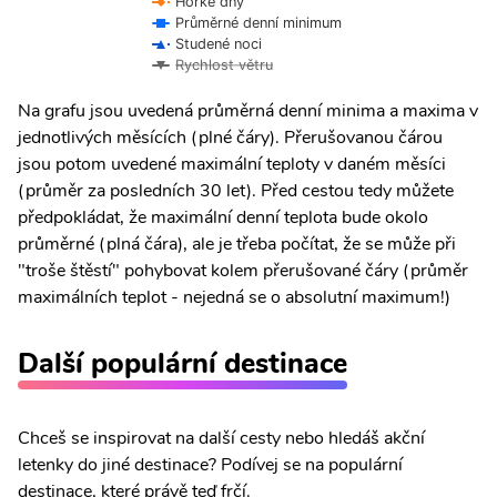
Horké dny
Průměrné denní minimum
Studené noci
Rychlost větru
Na grafu jsou uvedená průměrná denní minima a maxima v
jednotlivých měsících (plné čáry). Přerušovanou čárou
jsou potom uvedené maximální teploty v daném měsíci
(průměr za posledních 30 let). Před cestou tedy můžete
předpokládat, že maximální denní teplota bude okolo
průměrné (plná čára), ale je třeba počítat, že se může při
"troše štěstí" pohybovat kolem přerušované čáry (průměr
maximálních teplot - nejedná se o absolutní maximum!)
Další populární destinace
Chceš se inspirovat na další cesty nebo hledáš akční
letenky do jiné destinace? Podívej se na populární
destinace, které právě teď frčí.