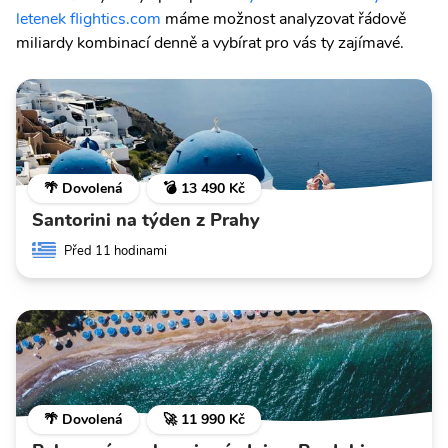
letenek flightics.com
máme možnost analyzovat řádově
miliardy kombinací denně a vybírat pro vás ty zajímavé.
🌴 Dovolená
💣 13 490 Kč
Santorini na týden z Prahy
Před 11 hodinami
🌴 Dovolená
🚀 11 990 Kč