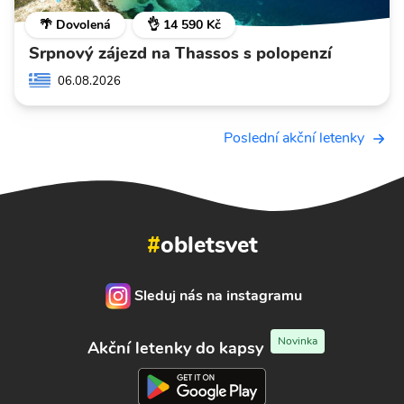
🌴 Dovolená
👌 14 590 Kč
Srpnový zájezd na Thassos s polopenzí
06.08.2026
Poslední akční letenky
#
obletsvet
Sleduj nás na instagramu
Novinka
Akční letenky do kapsy