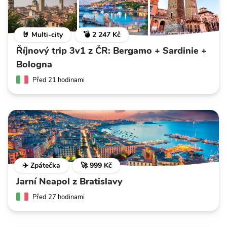
🤘 Multi-city
💣 2 247 Kč
Říjnový trip 3v1 z ČR: Bergamo + Sardinie +
Bologna
Před 21 hodinami
✈️ Zpátečka
🚀 999 Kč
Jarní Neapol z Bratislavy
Před 27 hodinami