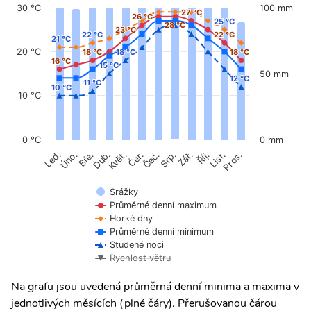
30 °C
100 mm
27 °C
27 °C
26 °C
26 °C
25 °C
25 °C
28 °C
28 °C
23 °C
23 °C
22 °C
22 °C
22 °C
22 °C
21 °C
21 °C
20 °C
18 °C
18 °C
18 °C
18 °C
18 °C
18 °C
16 °C
16 °C
15 °C
15 °C
50 mm
12 °C
12 °C
11 °C
11 °C
10 °C
10 °C
10 °C
0 °C
0 mm
Úno.
Čer.
Čec.
Říj.
Led.
Bře.
Dub.
Květ.
Srp.
Zář.
List.
Pros.
Srážky
Průměrné denní maximum
Horké dny
Průměrné denní minimum
Studené noci
Rychlost větru
Na grafu jsou uvedená průměrná denní minima a maxima v
jednotlivých měsících (plné čáry). Přerušovanou čárou