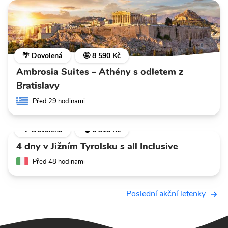
🌴 Dovolená
🤩 8 590 Kč
Ambrosia Suites – Athény s odletem z
Bratislavy
Před 29 hodinami
🌴 Dovolená
💣 6 318 Kč
4 dny v Jižním Tyrolsku s all Inclusive
Před 48 hodinami
Poslední akční letenky