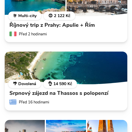
🤘 Multi-city
😍 2 122 Kč
Říjnový trip z Prahy: Apulie + Řím
Před 2 hodinami
🌴 Dovolená
👌 14 590 Kč
Srpnový zájezd na Thassos s polopenzí
Před 16 hodinami