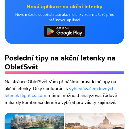
Nová aplikace na akční letenky
Nově můžete odebírat naše akční letenky zdarma také přes
naší novou aplikaci.
Poslední tipy na akční letenky na
ObleťSvět
Na stránce ObleťSvět Vám přinášíme pravidelné tipy na
akční letenky. Díky spolupráci s
vyhledávačem levných
letenek flightics.com
máme možnost analyzovat řádově
miliardy kombinací denně a vybírat pro vás ty zajímavé.