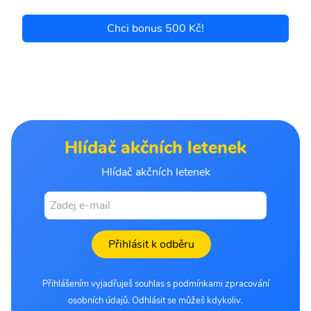
Chci bonus 500 Kč!
Hlídač akčních letenek
Hlídač akčních letenek
Přihlásit k odběru
Přihlášením vyjadřuješ souhlas s podmínkami zpracování
osobních údajů. Odhlásit se můžeš kdykoliv.