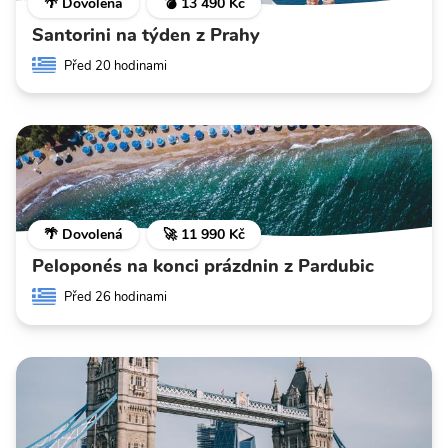
🌴 Dovolená
💣 13 490 Kč
Santorini na týden z Prahy
Před 20 hodinami
🌴 Dovolená
🚀 11 990 Kč
Peloponés na konci prázdnin z Pardubic
Před 26 hodinami