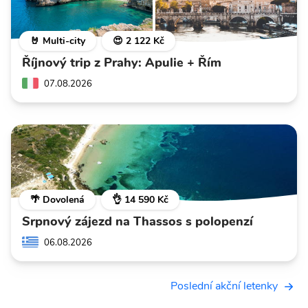
🤘 Multi-city
😍 2 122 Kč
Říjnový trip z Prahy: Apulie + Řím
07.08.2026
🌴 Dovolená
👌 14 590 Kč
Srpnový zájezd na Thassos s polopenzí
06.08.2026
Poslední akční letenky