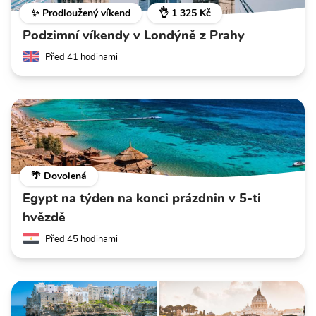
✨ Prodloužený víkend
👌 1 325 Kč
Podzimní víkendy v Londýně z Prahy
Před 41 hodinami
🌴 Dovolená
Egypt na týden na konci prázdnin v 5-ti
hvězdě
Před 45 hodinami