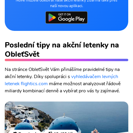
Nově můžete odebírat naše akční letenky zdarma také přes
naší novou aplikaci.
Poslední tipy na akční letenky na
ObleťSvět
Na stránce ObleťSvět Vám přinášíme pravidelné tipy na
akční letenky. Díky spolupráci s
vyhledávačem levných
letenek flightics.com
máme možnost analyzovat řádově
miliardy kombinací denně a vybírat pro vás ty zajímavé.