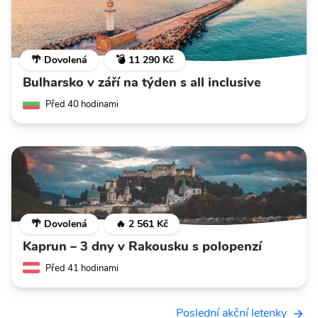
🌴 Dovolená
💣 11 290 Kč
Bulharsko v září na týden s all inclusive
Před 40 hodinami
🌴 Dovolená
🔥 2 561 Kč
Kaprun – 3 dny v Rakousku s polopenzí
Před 41 hodinami
Poslední akční letenky