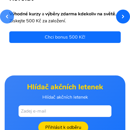
Výhodné kurzy
a
výběry zdarma kdekoliv na světě.
Získejte 500 Kč za založení.
Chci bonus 500 Kč!
Hlídač akčních letenek
Hlídač akčních letenek
Přihlásit k odběru