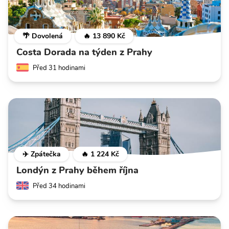
🌴 Dovolená
🔥 13 890 Kč
Costa Dorada na týden z Prahy
Před 31 hodinami
✈️ Zpátečka
🔥 1 224 Kč
Londýn z Prahy během října
Před 34 hodinami