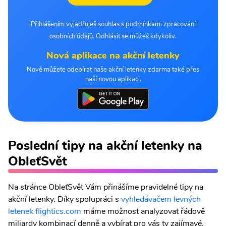
Přihlášením vyjadřuješ souhlas s podmínkami zpracování
osobních údajů. Odhlásit se můžeš kdykoliv.
Nová aplikace na akční letenky
Nově můžete odebírat naše akční letenky zdarma také přes
naší novou aplikaci.
Poslední tipy na akční letenky na
ObleťSvět
Na stránce ObleťSvět Vám přinášíme pravidelné tipy na
akční letenky. Díky spolupráci s
vyhledávačem levných
letenek flightics.com
máme možnost analyzovat řádově
miliardy kombinací denně a vybírat pro vás ty zajímavé.