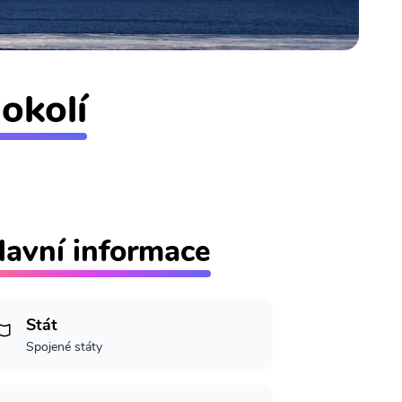
okolí
lavní informace
Stát
Spojené státy