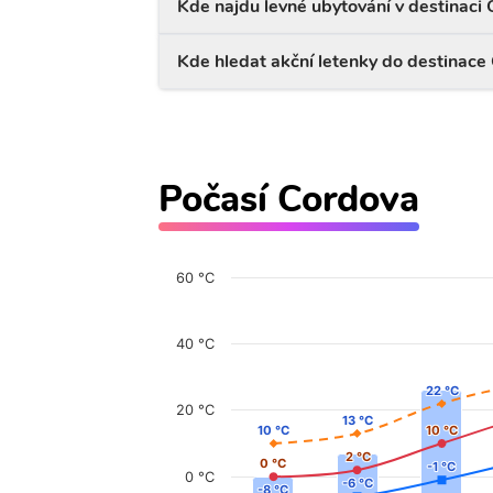
Kde najdu levné ubytování v destinaci
Kde hledat akční letenky do destinace
Počasí Cordova
60 °C
40 °C
22 °C
22 °C
20 °C
13 °C
13 °C
10 °C
10 °C
10 °C
10 °C
2 °C
2 °C
0 °C
0 °C
-1 °C
-1 °C
0 °C
-6 °C
-6 °C
-8 °C
-8 °C