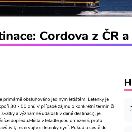
inace: Cordova z ČR a 
H
 je primárně obsluhováno jediným letištěm. Letenky je
poň 30 - 50 dní. V případě zájmu o konkrétní termín či
, svátky a významné události v dané destinaci), je
síce dopředu.Místa v letadle jsou omezená, proto
vštívit, rezervujte si letenky nyní. Pokud o cestě do