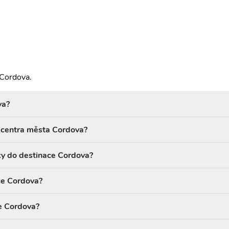
 Cordova.
va?
d centra města Cordova?
ky do destinace Cordova?
ace Cordova?
ce Cordova?