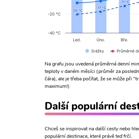
-11 °C
-11 °C
-17 °C
-17 °C
-20 °C
-20 °C
-20 °C
-40 °C
Úno.
Led.
Bře.
Srážky
Průměrné d
Na grafu jsou uvedená průměrná denní min
teploty v daném měsíci (průměr za posledn
čára), ale je třeba počítat, že se může při
maximum!)
Další populární des
Chceš se inspirovat na další cesty nebo hle
populární destinace, které právě teď frčí.