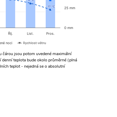
-9 °C
-9 °C
-17 °C
-17 °C
25 mm
0 mm
Říj.
List.
Pros.
ené noci
Rychlost větru
ou čárou jsou potom uvedené maximální
í denní teplota bude okolo průměrné (plná
ních teplot - nejedná se o absolutní