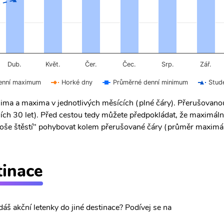
Čer.
Čec.
Dub.
Květ.
Srp.
Zář.
enní maximum
Horké dny
Průměrné denní minimum
Stud
ima a maxima v jednotlivých měsících (plné čáry). Přerušovan
ích 30 let). Před cestou tedy můžete předpokládat, že maximáln
 "troše štěstí" pohybovat kolem přerušované čáry (průměr maximál
tinace
dáš akční letenky do jiné destinace? Podívej se na