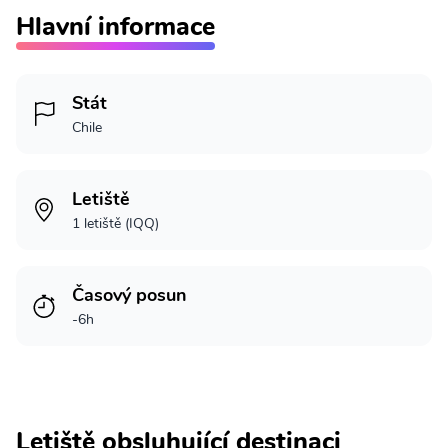
Hlavní informace
Stát
Chile
Letiště
1 letiště (IQQ)
Časový posun
-6h
Letiště obsluhující destinaci