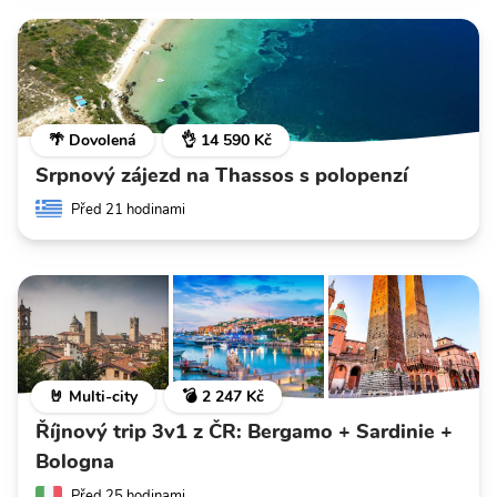
🌴 Dovolená
👌 14 590 Kč
Srpnový zájezd na Thassos s polopenzí
Před 21 hodinami
🤘 Multi-city
💣 2 247 Kč
Říjnový trip 3v1 z ČR: Bergamo + Sardinie +
Bologna
Před 25 hodinami