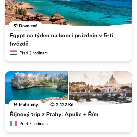
🌴 Dovolená
Egypt na týden na konci prázdnin v 5-ti
hvězdě
Před 2 hodinami
🤘 Multi-city
😍 2 122 Kč
Říjnový trip z Prahy: Apulie + Řím
Před 7 hodinami