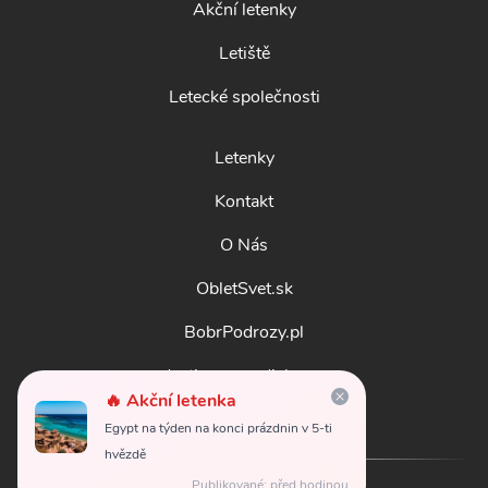
Akční letenky
Letiště
Letecké společnosti
Letenky
Kontakt
O Nás
ObletSvet.sk
BobrPodrozy.pl
destinosmundiales.es
🔥 Akční letenka
guidadestinazioni.it
Egypt na týden na konci prázdnin v 5-ti
hvězdě
Publikované: před hodinou