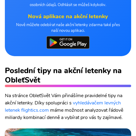
osobních údajů. Odhlásit se můžeš kdykoliv.
Nová aplikace na akční letenky
Nově můžete odebírat naše akční letenky zdarma také přes
naší novou aplikaci.
Poslední tipy na akční letenky na
ObleťSvět
Na stránce ObleťSvět Vám přinášíme pravidelné tipy na
akční letenky. Díky spolupráci s
vyhledávačem levných
letenek flightics.com
máme možnost analyzovat řádově
miliardy kombinací denně a vybírat pro vás ty zajímavé.