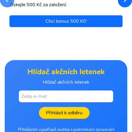
Získejte 500 Kč za založení.
Chci bonus 500 Kč!
Hlídač akčních letenek
Hlídač akčních letenek
Přihlásit k odběru
Přihlášením vyjadřuješ souhlas s podmínkami zpracování