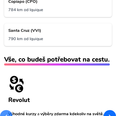
Copiapo (CPO)
784 km od Iquique
Santa Cruz (VVI)
790 km od Iquique
Vše, co budeš potřebovat na cestu.
Revolut
Výhodné kurzy
a
výběry zdarma kdekoliv na světě.