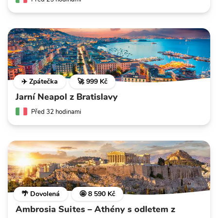
✈️ Zpátečka
🚀 999 Kč
Jarní Neapol z Bratislavy
Před 32 hodinami
🌴 Dovolená
🤩 8 590 Kč
Ambrosia Suites – Athény s odletem z