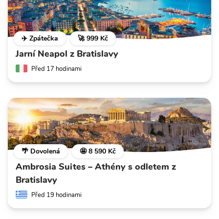
✈️ Zpátečka
🚀 999 Kč
Jarní Neapol z Bratislavy
Před 17 hodinami
🌴 Dovolená
🤩 8 590 Kč
Ambrosia Suites – Athény s odletem z
Bratislavy
Před 19 hodinami