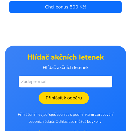
Chci bonus 500 Kč!
Hlídač akčních letenek
Hlídač akčních letenek
Přihlásit k odběru
Přihlášením vyjadřuješ souhlas s podmínkami zpracování
osobních údajů. Odhlásit se můžeš kdykoliv.