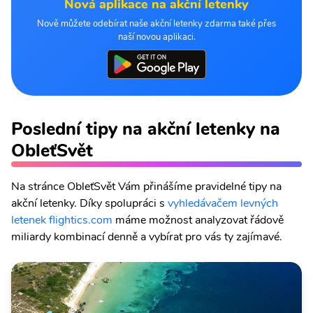
Nová aplikace na akční letenky
Nově můžete odebírat naše akční letenky zdarma také přes
naší novou aplikaci.
Poslední tipy na akční letenky na
ObleťSvět
Na stránce ObleťSvět Vám přinášíme pravidelné tipy na
akční letenky. Díky spolupráci s
vyhledávačem levných
letenek flightics.com
máme možnost analyzovat řádově
miliardy kombinací denně a vybírat pro vás ty zajímavé.