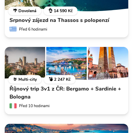
🌴 Dovolená
👌 14 590 Kč
Srpnový zájezd na Thassos s polopenzí
Před 6 hodinami
🤘 Multi-city
💣 2 247 Kč
Říjnový trip 3v1 z ČR: Bergamo + Sardinie +
Bologna
Před 10 hodinami