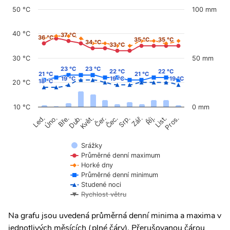
50 °C
100 mm
40 °C
37 °C
37 °C
36 °C
36 °C
35 °C
35 °C
35 °C
35 °C
34 °C
34 °C
33 °C
33 °C
30 °C
50 mm
23 °C
23 °C
23 °C
23 °C
22 °C
22 °C
22 °C
22 °C
21 °C
21 °C
21 °C
21 °C
19 °C
19 °C
19 °C
19 °C
19 °C
19 °C
18 °C
18 °C
20 °C
10 °C
0 mm
Úno.
Čer.
Čec.
Říj.
Led.
Bře.
Dub.
Květ.
Srp.
Zář.
List.
Pros.
Srážky
Průměrné denní maximum
Horké dny
Průměrné denní minimum
Studené noci
Rychlost větru
Na grafu jsou uvedená průměrná denní minima a maxima v
jednotlivých měsících (plné čáry). Přerušovanou čárou