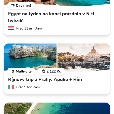
🌴 Dovolená
Egypt na týden na konci prázdnin v 5-ti
hvězdě
Před 11 minutami
🤘 Multi-city
😍 2 122 Kč
Říjnový trip z Prahy: Apulie + Řím
Před 5 hodinami