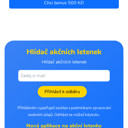
Chci bonus 500 Kč!
Hlídač akčních letenek
Hlídač akčních letenek
Přihlásit k odběru
Přihlášením vyjadřuješ souhlas s podmínkami zpracování
osobních údajů. Odhlásit se můžeš kdykoliv.
Nová aplikace na akční letenky