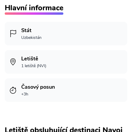
Hlavní informace
Stát
Uzbekistán
Letiště
1 letiště (NVI)
Časový posun
+3h
Letiště obsluhující destinaci Navoi