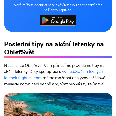
Nově můžete odebírat naše akční letenky zdarma také přes
naší novou aplikaci.
Poslední tipy na akční letenky na
ObleťSvět
Na stránce ObleťSvět Vám přinášíme pravidelné tipy na
akční letenky. Díky spolupráci s
vyhledávačem levných
letenek flightics.com
máme možnost analyzovat řádově
miliardy kombinací denně a vybírat pro vás ty zajímavé.