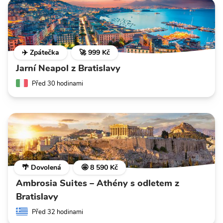
✈️ Zpátečka
🚀 999 Kč
Jarní Neapol z Bratislavy
Před 30 hodinami
🌴 Dovolená
🤩 8 590 Kč
Ambrosia Suites – Athény s odletem z
Bratislavy
Před 32 hodinami