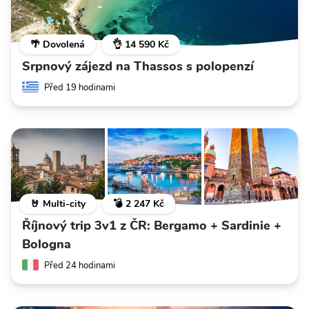
🌴 Dovolená
👌 14 590 Kč
Srpnový zájezd na Thassos s polopenzí
Před 19 hodinami
🤘 Multi-city
💣 2 247 Kč
Říjnový trip 3v1 z ČR: Bergamo + Sardinie +
Bologna
Před 24 hodinami